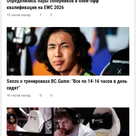
Определились пары соперников в плей-офф
квалификации на EWC 2026
15 часов назад
1
2
Senzu о тренировках BC.Game: "Все по 14-16 часов в день
сидят"
16 часов назад
0
0