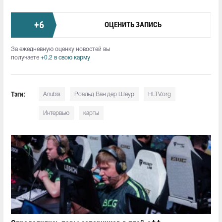
+
6
ОЦЕНИТЬ ЗАПИСЬ
За ежедневную оценку новостей вы
получаете
+0.2 в свою карму
Тэги:
Anubis
Роальд Ван дер Шеур
HLTV.org
Интервью
карты