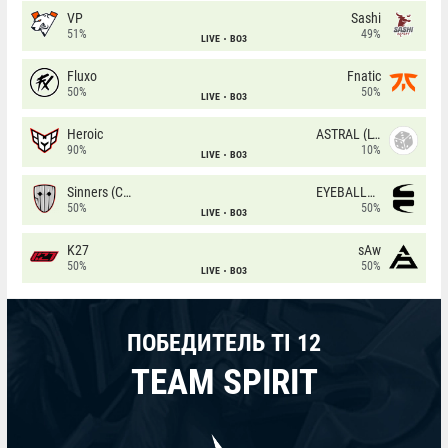
VP
Sashi
51%
49%
LIVE
BO3
Fluxo
Fnatic
50%
50%
LIVE
BO3
Heroic
ASTRAL (LT)
90%
10%
LIVE
BO3
Sinners (CZ)
EYEBALLERS
50%
50%
LIVE
BO3
K27
sAw
50%
50%
LIVE
BO3
ПОБЕДИТЕЛЬ TI 12
TEAM SPIRIT