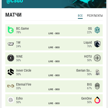
@CSGO
МАТЧИ
ВСЕ
РЕЗУЛЬТАТЫ
BC.Game
OG
78%
22%
LIVE
BO3
1W
Liquid
24%
76%
LIVE
BO3
9INE
HOTU
50%
50%
LIVE
BO3
Inner Circle
Iberian Soul
50%
50%
LIVE
BO3
Eternal Fire
BIG
33%
67%
LIVE
BO3
Echo
GenOne
50%
50%
LIVE
BO3