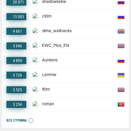
28 071
shadowkekw
13 003
ct0m
9 861
dima_wallhacks
5 696
EWC_Plus_EN
4 809
Aunkere
3 726
Leniniw
3 525
fl0m
3 254
roman
ВСЕ СТРИМЫ