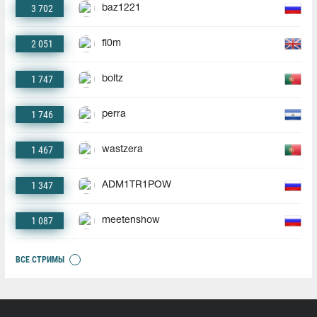
3 702
baz1221
2 051
fl0m
1 747
boltz
1 746
perra
1 467
wastzera
1 347
ADM1TR1POW
1 087
meetenshow
ВСЕ СТРИМЫ