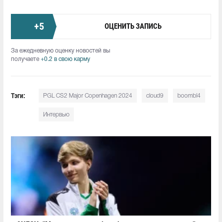
+
5
ОЦЕНИТЬ ЗАПИСЬ
За ежедневную оценку новостей вы
получаете
+0.2 в свою карму
Тэги:
PGL CS2 Major Copenhagen 2024
cloud9
boombl4
Интервью