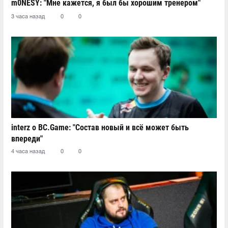
m0NESY: "Мне кажется, я был бы хорошим тренером"
3 часа назад
0
0
interz о BC.Game: "Состав новый и всё может быть
впереди"
4 часа назад
0
0