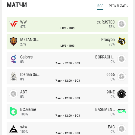
МАТЧИ
ВСЕ
РЕЗУЛЬТАТЫ
WW
ex-RUSTEC
47%
53%
LIVE
BO3
METANOIA Wolves
Procyon
27%
73%
LIVE
BO3
Galorys
BORRACHEIROS
0%
0%
7 авг
02:00
BO3
Iberian Soul
6666
0%
0%
7 авг
12:00
BO3
ABT
9INE
0%
0%
7 авг
12:00
BO3
BC.Game
BASEMENT BOYS
100%
0%
7 авг
12:00
BO3
sAw
EAC
100%
0%
7 авг
12:00
BO3