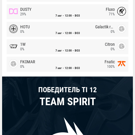
DUSTY
Fluxo
29%
71%
7 авг
12:00
BO3
HOTU
Galactik rebels
0%
0%
7 авг
12:00
BO3
1W
Citron
0%
0%
7 авг
12:00
BO3
FKOMAR
Fnatic
0%
100%
7 авг
12:00
BO3
ПОБЕДИТЕЛЬ TI 12
TEAM SPIRIT