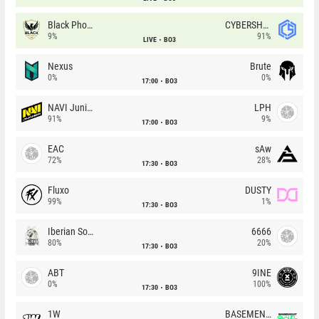
Black Phoenix
CYBERSHOKE
9%
91%
LIVE
BO3
Nexus
Brute
0%
0%
17:00
BO3
NAVI Junior
LPH
91%
9%
17:00
BO3
EAC
sAw
72%
28%
17:30
BO3
Fluxo
DUSTY
99%
1%
17:30
BO3
Iberian Soul
6666
80%
20%
17:30
BO3
ABT
9INE
0%
100%
17:30
BO3
1W
BASEMENT BOYS