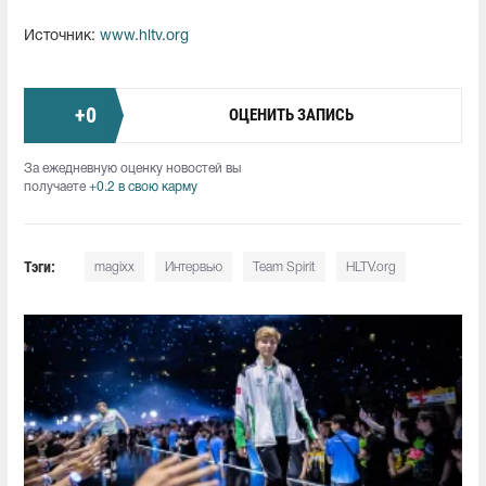
Источник:
www.hltv.org
+
0
ОЦЕНИТЬ ЗАПИСЬ
За ежедневную оценку новостей вы
получаете
+0.2 в свою карму
Тэги:
magixx
Интервью
Team Spirit
HLTV.org