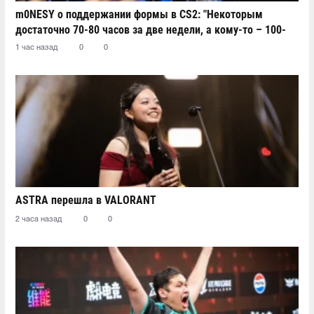
m0NESY о поддержании формы в CS2: "Некоторым
достаточно 70-80 часов за две недели, а кому-то – 100-
110"
1 час назад
0
0
ASTRA перешла в VALORANT
2 часа назад
0
0