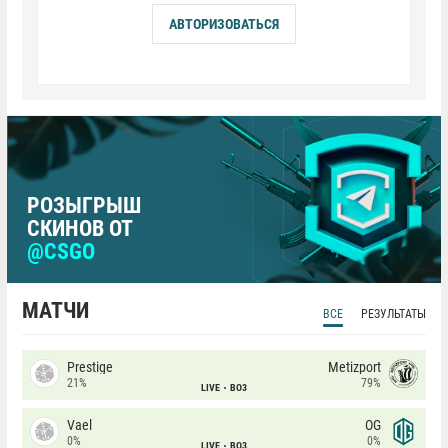
АВТОРИЗОВАТЬСЯ
РОЗЫГРЫШ
СКИНОВ ОТ
@CSGO
МАТЧИ
ВСЕ
РЕЗУЛЬТАТЫ
Prestige
Metizport
21%
79%
LIVE
BO3
Vael
OG
0%
0%
LIVE
BO3