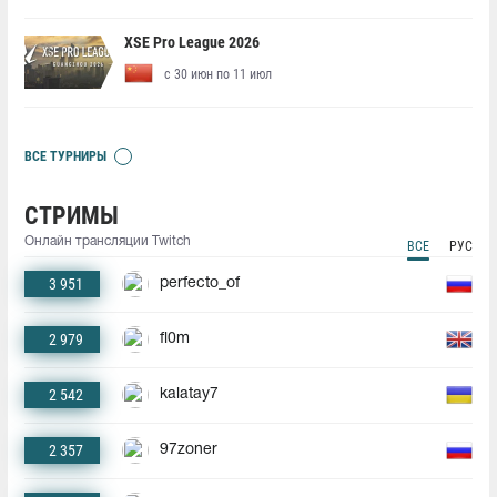
XSE Pro League 2026
с 30 июн по 11 июл
ВСЕ ТУРНИРЫ
СТРИМЫ
Онлайн трансляции Twitch
ВСЕ
РУС
3 951
perfecto_of
2 979
fl0m
2 542
kalatay7
2 357
97zoner