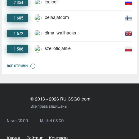
2 354
iceicell
1 685
pelaajatcom
1 672
dima_wallhacks
1 506
szelioficjalnie
ВСЕ СТРИМЫ
© 2013 - 2026 RU.CSGO.com
Все права защищены
News CS:GO
Market CS:GO
Карма
Рейтинг
Контакты