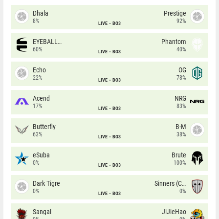
Dhala
Prestige
8%
92%
LIVE
BO3
EYEBALLERS
Phantom
60%
40%
LIVE
BO3
Echo
OG
22%
78%
LIVE
BO3
Acend
NRG
17%
83%
LIVE
BO3
Butterfly
B-M
63%
38%
LIVE
BO3
eSuba
Brute
0%
100%
LIVE
BO3
Dark Tigre
Sinners (CZ)
0%
0%
LIVE
BO3
Sangal
JiJieHao