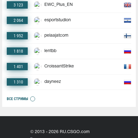
3 123
EWC_Plus_EN
2 064
esportstudion
1 952
pelaajatcom
1 818
lentbb
1 401
CroissantStrike
1 310
dayneez
ВСЕ СТРИМЫ
© 2013 - 2026 RU.CSGO.com