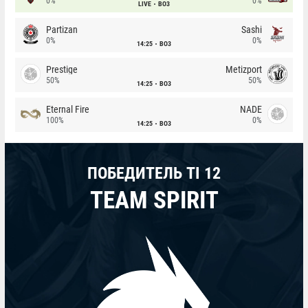
0%
0%
LIVE
BO3
Partizan
Sashi
0%
0%
14:25
BO3
Prestige
Metizport
50%
50%
14:25
BO3
Eternal Fire
NADE
100%
0%
14:25
BO3
ПОБЕДИТЕЛЬ TI 12
TEAM SPIRIT