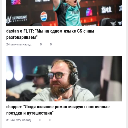
dastan о FL1T: "Мы на одном языке CS с ним
разговариваем"
24 минуты назад
0
0
chopper: "Люди излишне романтизируют постоянные
поездки и путешествия"
31 минуту назад
0
0