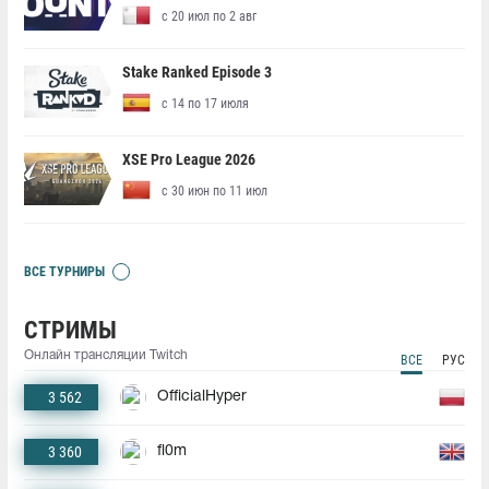
с 20 июл по 2 авг
Stake Ranked Episode 3
с 14 по 17 июля
XSE Pro League 2026
с 30 июн по 11 июл
ВСЕ ТУРНИРЫ
СТРИМЫ
Онлайн трансляции Twitch
ВСЕ
РУС
3 562
OfficialHyper
3 360
fl0m