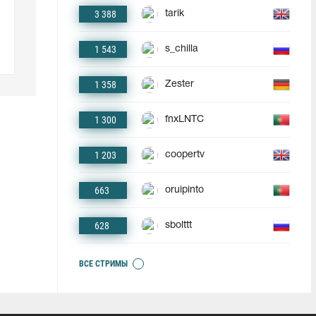
3 388
tarik
1 543
s_chilla
1 358
Zester
1 300
fnxLNTC
1 203
coopertv
663
oruipinto
628
sbolttt
ВСЕ СТРИМЫ