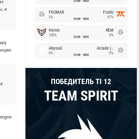
12:00
BO3
ах
, и
FKOMAR
Fnatic
3%
97%
12:00
BO3
Heroic
REM
100%
0%
12:00
BO3
ьку
Abyssal
Arcade (AU)
анции.
0%
0%
13:00
BO3
ПОБЕДИТЕЛЬ TI 12
 а
TEAM SPIRIT
ologne