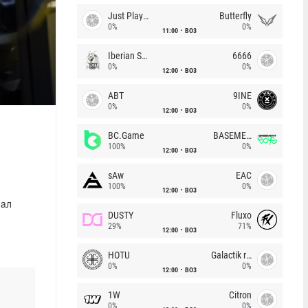
Just Players
Butterfly
0%
0%
11:00
BO3
Iberian Soul
6666
0%
0%
12:00
BO3
ABT
9INE
0%
0%
12:00
BO3
BC.Game
BASEMENT BOYS
100%
0%
12:00
BO3
sAw
EAC
100%
0%
12:00
BO3
вал
DUSTY
Fluxo
29%
71%
12:00
BO3
HOTU
Galactik rebels
0%
0%
12:00
BO3
1W
Citron
0%
0%