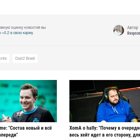
Автор
евную оценку новостей вы
Reqec
е
+0.2 в свою карму
onte
Dust2 Brasil
ame: "Состав новый и всё
XomA о hally: "Почему в очередн
впереди"
весь хейт идет в его сторону, дл