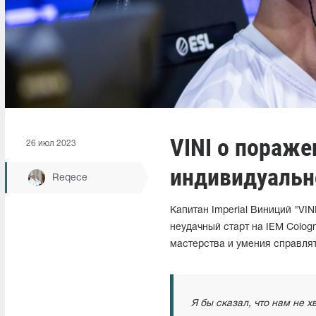
VINI о пораже
26 июл 2023
индивидуальн
Reqece
Капитан Imperial Виниций "VIN
неудачный старт на IEM Colog
мастерства и умения справля
Я бы сказал, что нам не 