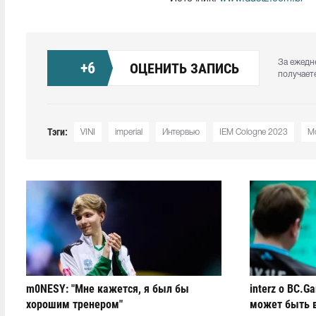
За ежедн
+
6
ОЦЕНИТЬ ЗАПИСЬ
получает
Тэги:
VINI
imperial
Интервью
IEM Cologne 2023
M
m0NESY: "Мне кажется, я был бы
interz о BC.G
хорошим тренером"
может быть 