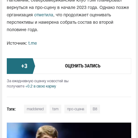
Напомним, североамериканский клуб TSM планировал
вернуться на про-сцену в начале 2023 года. Однако позже
организация
отметила
, что продолжает оценивать
перспективы и намерена собрать состав во второй
половине года.
Источник:
t.me
+
3
ОЦЕНИТЬ ЗАПИСЬ
За ежедневную оценку новостей вы
получаете
+0.2 в свою карму
Тэги:
maddened
tsm
про-сцена
B8