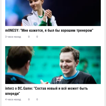
m0NESY: "Мне кажется, я был бы хорошим тренером"
3 часа назад
0
0
interz о BC.Game: "Состав новый и всё может быть
впереди"
4 часа назад
0
0