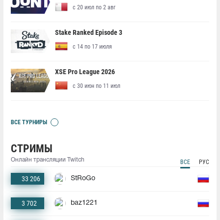
с 20 июл по 2 авг
Stake Ranked Episode 3
с 14 по 17 июля
XSE Pro League 2026
с 30 июн по 11 июл
ВСЕ ТУРНИРЫ
СТРИМЫ
Онлайн трансляции Twitch
ВСЕ
РУС
33 206
StRoGo
3 702
baz1221