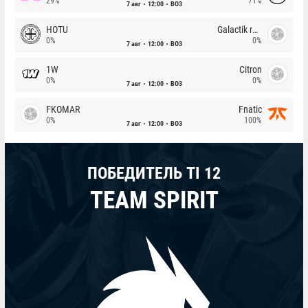
29%
71%
7 авг
12:00
BO3
HOTU
Galactik rebels
0%
0%
7 авг
12:00
BO3
1W
Citron
0%
0%
7 авг
12:00
BO3
FKOMAR
Fnatic
0%
100%
7 авг
12:00
BO3
ПОБЕДИТЕЛЬ TI 12
TEAM SPIRIT