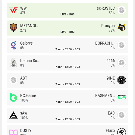
WW
ex-RUSTEC
47%
53%
LIVE
BO3
METANOIA Wolves
Procyon
27%
73%
LIVE
BO3
Galorys
BORRACHEIROS
0%
0%
7 авг
02:00
BO3
Iberian Soul
6666
0%
0%
7 авг
12:00
BO3
ABT
9INE
0%
0%
7 авг
12:00
BO3
BC.Game
BASEMENT BOYS
100%
0%
7 авг
12:00
BO3
sAw
EAC
100%
0%
7 авг
12:00
BO3
DUSTY
Fluxo