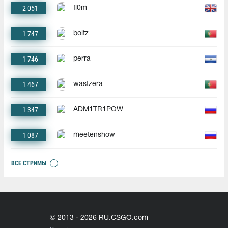
2 051
fl0m
1 747
boltz
1 746
perra
1 467
wastzera
1 347
ADM1TR1POW
1 087
meetenshow
ВСЕ СТРИМЫ
© 2013 - 2026 RU.CSGO.com