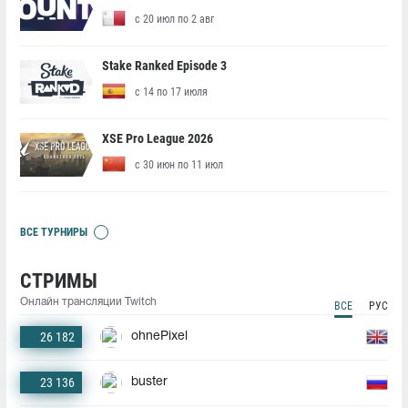
с 20 июл по 2 авг
Stake Ranked Episode 3
с 14 по 17 июля
XSE Pro League 2026
с 30 июн по 11 июл
ВСЕ ТУРНИРЫ
СТРИМЫ
Онлайн трансляции Twitch
ВСЕ
РУС
26 182
ohnePixel
23 136
buster