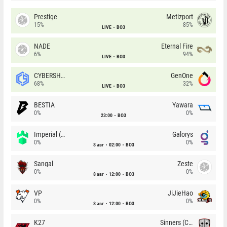
Prestige
Metizport
15%
85%
LIVE
BO3
NADE
Eternal Fire
6%
94%
LIVE
BO3
CYBERSHOKE
GenOne
68%
32%
LIVE
BO3
BESTIA
Yawara
0%
0%
23:00
BO3
Imperial (Brazil)
Galorys
0%
0%
8 авг
02:00
BO3
Sangal
Zeste
0%
0%
8 авг
12:00
BO3
VP
JiJieHao
0%
0%
8 авг
12:00
BO3
K27
Sinners (CZ)