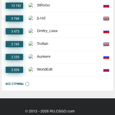
13 192
StRoGo
3 768
jLcs2
3 475
Dmitry_Lixxx
2 745
Trottah
2 255
Aunkere
2 039
WorldEdit
ВСЕ СТРИМЫ
© 2013 - 2026 RU.CSGO.com