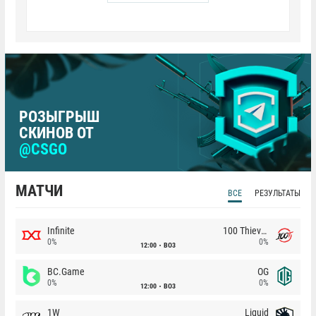
РОЗЫГРЫШ
СКИНОВ ОТ
@CSGO
МАТЧИ
ВСЕ
РЕЗУЛЬТАТЫ
Infinite
100 Thieves
0%
0%
12:00
BO3
BC.Game
OG
0%
0%
12:00
BO3
1W
Liquid