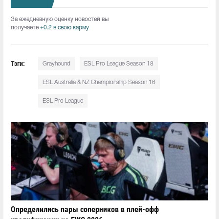
За ежедневную оценку новостей вы
получаете
+0.2 в свою карму
Тэги:
Grayhound
ESL Pro League Season 18
ESL Australia & NZ Championship Season 16
ESL Pro League
Определились пары соперников в плей-офф