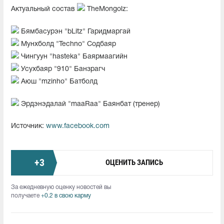
Актуальный состав
TheMongolz:
Бямбасурэн "bLitz" Гаридмаргай
Мунхболд "Techno" Содбаяр
Чингуун "hasteka" Баярмаагийн
Усухбаяр "910" Банзрагч
Аюш "mzinho" Батболд
Эрдэнэдалай "maaRaa" Баянбат (тренер)
Источник:
www.facebook.com
+
3
ОЦЕНИТЬ ЗАПИСЬ
За ежедневную оценку новостей вы
получаете
+0.2 в свою карму