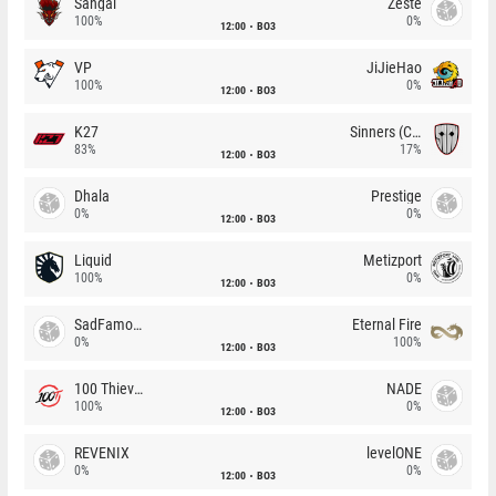
Sangal
Zeste
100%
0%
12:00
BO3
VP
JiJieHao
100%
0%
12:00
BO3
K27
Sinners (CZ)
83%
17%
12:00
BO3
Dhala
Prestige
0%
0%
12:00
BO3
Liquid
Metizport
100%
0%
12:00
BO3
SadFamous
Eternal Fire
0%
100%
12:00
BO3
100 Thieves
NADE
100%
0%
12:00
BO3
REVENIX
levelONE
0%
0%
12:00
BO3