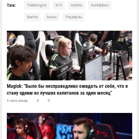
Тэги:
TheMongolz
910
mzinho
Annihilation
Bart4k
Анонс
Решафлы
Magisk: "Было бы несправедливо ожидать от себя, что я
стану одним из лучших капитанов за один месяц"
4 часа назад
0
0