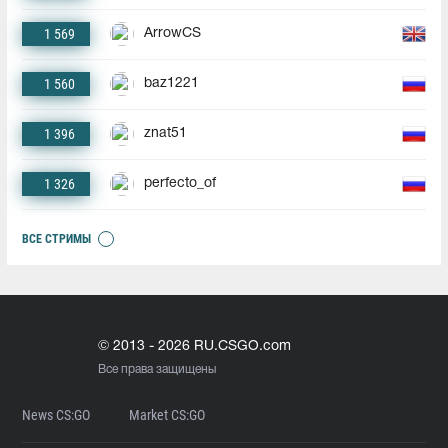
1 569
ArrowCS
1 560
baz1221
1 396
znat51
1 326
perfecto_of
ВСЕ СТРИМЫ
© 2013 - 2026 RU.CSGO.com
Все права защищены
News CS:GO
Market CS:GO