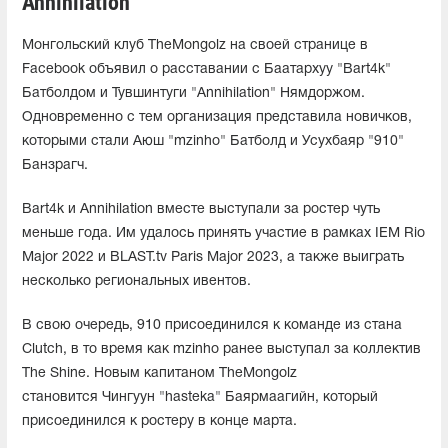
Annihilation
Монгольский клуб TheMongolz на своей странице в
Facebook объявил о расставании с Баатархуу "Bart4k"
Батболдом и Тувшинтуги "Annihilation" Нямдоржом.
Одновременно с тем организация представила новичков,
которыми стали Аюш "mzinho" Батболд и Усухбаяр "910"
Банзрагч.
Bart4k и Annihilation вместе выступали за ростер чуть
меньше года. Им удалось принять участие в рамках IEM Rio
Major 2022 и BLAST.tv Paris Major 2023, а также выиграть
несколько региональных ивентов.
В свою очередь, 910 присоединился к команде из стана
Clutch, в то время как mzinho ранее выступал за коллектив
The Shine. Новым капитаном TheMongolz
становится Чингуун "hasteka" Баярмаагийн, который
присоединился к ростеру в конце марта.