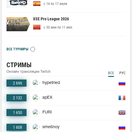
с 14 по 17 июля
XSE Pro League 2026
с 30 июн по 11 июл
ВСЕ ТУРНИРЫ
СТРИМЫ
Онлайн трансляции Twitch
ВСЕ
РУС
2 696
hypetried
2 132
apEX
1 650
FURI
1 608
sme6noy