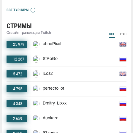
ВСЕ ТУРНИРЫ
СТРИМЫ
Онлайн трансляции Twitch
ВСЕ
РУС
25 979
ohnePixel
12 267
StRoGo
5 472
jLcs2
4 795
perfecto_of
4 348
Dmitry_Lixxx
2 659
Aunkere