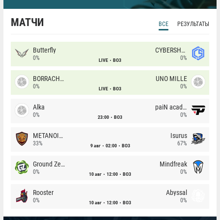
МАТЧИ
ВСЕ
РЕЗУЛЬТАТЫ
Butterfly
CYBERSHOKE
0%
0%
LIVE
BO3
BORRACHEIROS
UNO MILLE
0%
0%
LIVE
BO3
Alka
paiN academy
0%
0%
23:00
BO3
METANOIA Wolves
Isurus
33%
67%
9 авг
02:00
BO3
Ground Zero
Mindfreak
0%
0%
10 авг
12:00
BO3
Rooster
Abyssal
0%
0%
10 авг
12:00
BO3