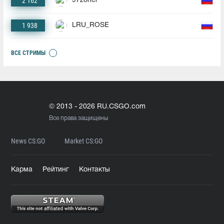
2 162
97zoner
1 938
LRU_ROSE
ВСЕ СТРИМЫ
© 2013 - 2026 RU.CSGO.com
Все права защищены
News CS:GO
Market CS:GO
Карма
Рейтинг
Контакты