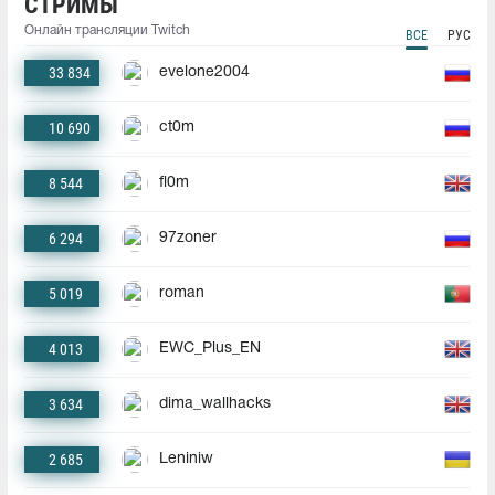
СТРИМЫ
Онлайн трансляции Twitch
ВСЕ
РУС
33 834
evelone2004
10 690
ct0m
8 544
fl0m
6 294
97zoner
5 019
roman
4 013
EWC_Plus_EN
3 634
dima_wallhacks
2 685
Leniniw