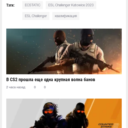
Тэги:
ECSTATIC
ESL Challenger Katowice 2023
ESL Challenger
квалификация
В CS2 прошла еще одна крупная волна банов
2 часа назад
0
0