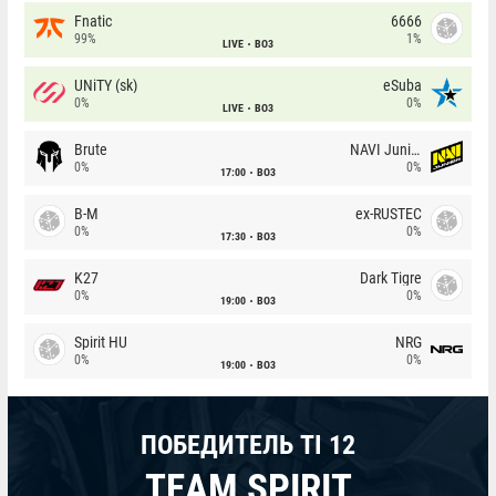
Fnatic
6666
99%
1%
LIVE
BO3
UNiTY (sk)
eSuba
0%
0%
LIVE
BO3
Brute
NAVI Junior
0%
0%
17:00
BO3
B-M
ex-RUSTEC
0%
0%
17:30
BO3
K27
Dark Tigre
0%
0%
19:00
BO3
Spirit HU
NRG
0%
0%
19:00
BO3
ПОБЕДИТЕЛЬ TI 12
TEAM SPIRIT