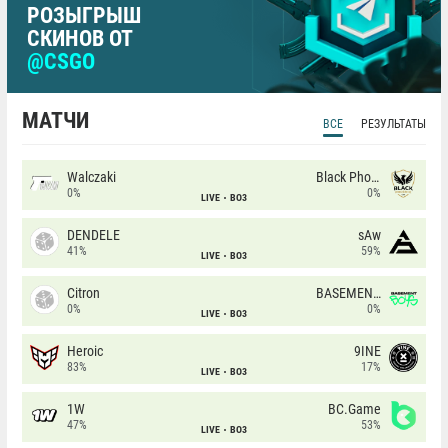
РОЗЫГРЫШ
СКИНОВ ОТ
@CSGO
МАТЧИ
ВСЕ
РЕЗУЛЬТАТЫ
Walczaki
Black Phoenix
0%
0%
LIVE
BO3
DENDELE
sAw
41%
59%
LIVE
BO3
Citron
BASEMENT BOYS
0%
0%
LIVE
BO3
Heroic
9INE
83%
17%
LIVE
BO3
1W
BC.Game
47%
53%
LIVE
BO3