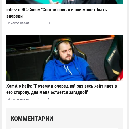
interz о BC.Game: "Состав новый и всё может быть
впереди"
12 часов назад
0
0
XomA о hally: "Почему в очередной раз весь хейт идет в
его сторону, для меня остается загадкой"
14 часов назад
0
1
КОММЕНТАРИИ