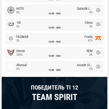
HOTU
Galactik rebels
0%
0%
12:00
BO3
1W
Citron
0%
0%
12:00
BO3
FKOMAR
Fnatic
3%
97%
12:00
BO3
Heroic
REM
100%
0%
12:00
BO3
Abyssal
Arcade (AU)
0%
0%
13:00
BO3
ПОБЕДИТЕЛЬ TI 12
TEAM SPIRIT