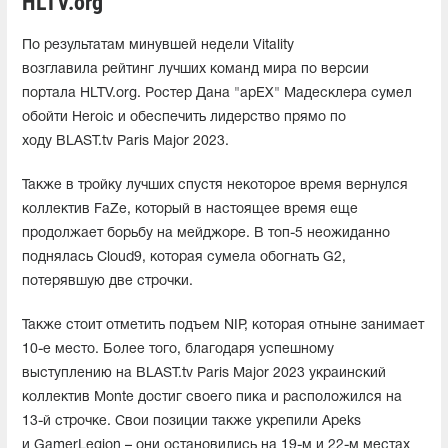
HLTV.org
По результатам минувшей недели Vitality
возглавила рейтинг лучших команд мира по версии
портала HLTV.org. Ростер Дана "apEX" Мадесклера сумел
обойти Heroic и обеспечить лидерство прямо по
ходу BLAST.tv Paris Major 2023.
Также в тройку лучших спустя некоторое время вернулся
коллектив FaZe, который в настоящее время еще
продолжает борьбу на мейджоре. В топ-5 неожиданно
поднялась Cloud9, которая сумела обогнать G2,
потерявшую две строчки.
Также стоит отметить подъем NIP, которая отныне занимает
10-е место. Более того, благодаря успешному
выступлению на BLAST.tv Paris Major 2023 украинский
коллектив Monte достиг своего пика и расположился на
13-й строчке. Свои позиции также укрепили Apeks
и GamerLegion – они остановились на 19-м и 22-м местах