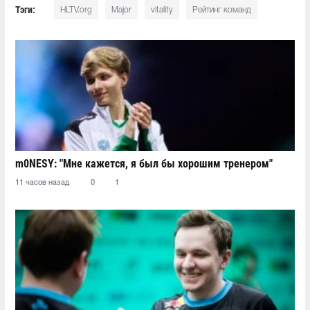
Тэги:
HLTV.org
Major
vitality
Рейтинг команд
m0NESY: "Мне кажется, я был бы хорошим тренером"
11 часов назад
0
1