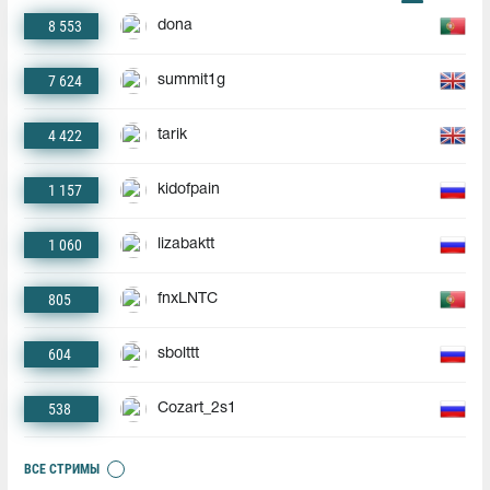
8 553
dona
7 624
summit1g
4 422
tarik
1 157
kidofpain
1 060
lizabaktt
805
fnxLNTC
604
sbolttt
538
Cozart_2s1
ВСЕ СТРИМЫ