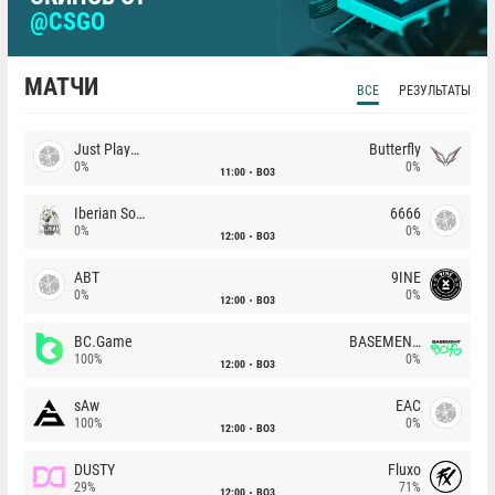
@CSGO
МАТЧИ
ВСЕ
РЕЗУЛЬТАТЫ
Just Players
Butterfly
0%
0%
11:00
BO3
Iberian Soul
6666
0%
0%
12:00
BO3
ABT
9INE
0%
0%
12:00
BO3
BC.Game
BASEMENT BOYS
100%
0%
12:00
BO3
sAw
EAC
100%
0%
12:00
BO3
DUSTY
Fluxo
29%
71%
12:00
BO3