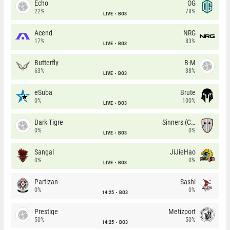
Echo
OG
22%
78%
LIVE
BO3
Acend
NRG
17%
83%
LIVE
BO3
Butterfly
B-M
63%
38%
LIVE
BO3
eSuba
Brute
0%
100%
LIVE
BO3
Dark Tigre
Sinners (CZ)
0%
0%
LIVE
BO3
Sangal
JiJieHao
0%
0%
LIVE
BO3
Partizan
Sashi
0%
0%
14:25
BO3
Prestige
Metizport
50%
50%
14:25
BO3