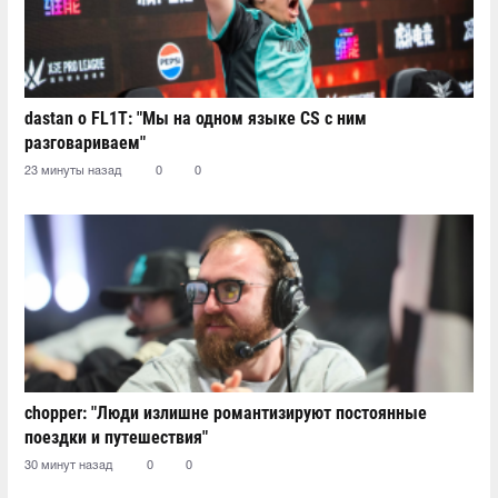
dastan о FL1T: "Мы на одном языке CS с ним
разговариваем"
23 минуты назад
0
0
chopper: "Люди излишне романтизируют постоянные
поездки и путешествия"
30 минут назад
0
0