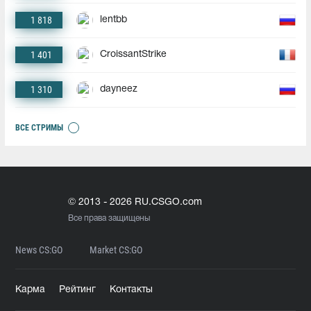
1 818
lentbb
1 401
CroissantStrike
1 310
dayneez
ВСЕ СТРИМЫ
© 2013 - 2026 RU.CSGO.com
Все права защищены
News CS:GO
Market CS:GO
Карма
Рейтинг
Контакты