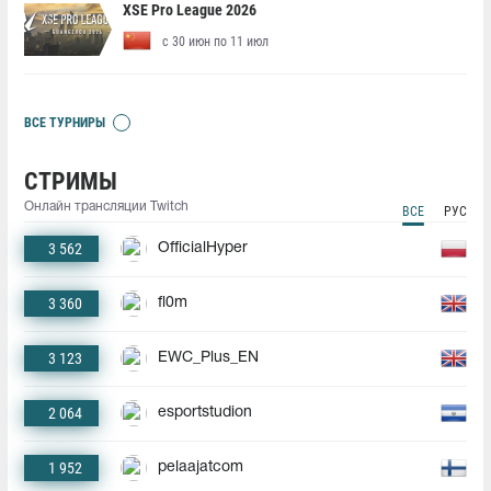
XSE Pro League 2026
с 30 июн по 11 июл
ВСЕ ТУРНИРЫ
СТРИМЫ
Онлайн трансляции Twitch
ВСЕ
РУС
3 562
OfficialHyper
3 360
fl0m
3 123
EWC_Plus_EN
2 064
esportstudion
1 952
pelaajatcom