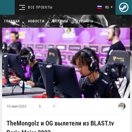
ВСЕ ПРОЕКТЫ
RU
ГЛАВНАЯ
НОВОСТИ
СТРИМЫ
ТУРНИРЫ
10 мая 2023
5
1
TheMongolz и OG вылетели из BLAST.tv