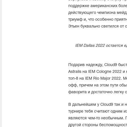
поддержке американских болель
действующего чемпиона мейдж
триумф и, что особенно прият
Этьен буквально светился от 
IEM Dallas 2022 остается
Подарив надежду, Cloud9 быст
Astralis на IEM Cologne 2022 
топ-8 на IEM Rio Major 2022.
офф, причем на этом пути обыг
фаворита и достаточно легку 
В дальнейшем у Cloud9 так и н
турнире тебя считают одним и
являются чем-то необычным. Г
другой стороны беспомощность 