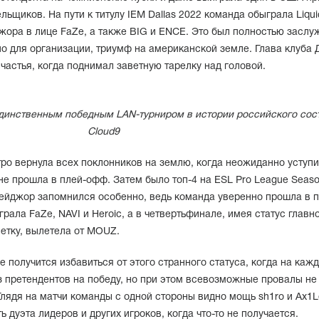
щиков. На пути к титулу IEM Dallas 2022 команда обыграла Liquid
ора в лице FaZe, а также BIG и ENCE. Это был полностью засл
но для организации, триумф на американской земле. Глава клуба
счастья, когда поднимал заветную тарелку над головой.
 единственным победным LAN-турниром в истории российского сос
Cloud9
ро вернула всех поклонников на землю, когда неожиданно уступ
и не прошла в плей-офф. Затем было топ-4 на ESL Pro League Seaso
 Мейджор запомнился особенно, ведь команда уверенно прошла в п
рала FaZe, NAVI и Heroic, а в четвертьфинале, имея статус главн
сетку, вылетела от MOUZ.
е получится избавиться от этого странного статуса, когда на каж
з претендентов на победу, но при этом всевозможные провалы не
лядя на матчи команды с одной стороны видно мощь sh1ro и Ax1Le
дуэта лидеров и других игроков, когда что-то не получается.