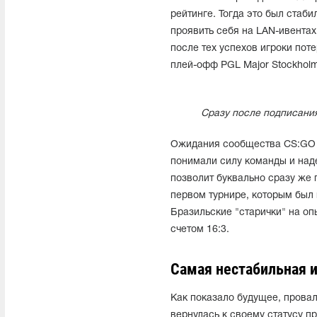
рейтинге. Тогда это был стаби
проявить себя на LAN-ивентах
после тех успехов игроки пот
плей-офф PGL Major Stockholm
Сразу после подписания
Ожидания сообщества CS:GO о
понимали силу команды и над
позволит буквально сразу же 
первом турнире, которым был 
Бразильские "старички" на о
счетом 16:3.
Самая нестабильная 
Как показало будущее, прова
вернулась к своему статусу п