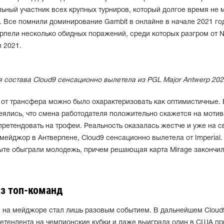
льный участник всех крупных турниров, который долгое время не 
. Все помнили доминирование Gambit в онлайне в начале 2021 год
ерпели несколько обидных поражений, среди которых разгром от N
 2021.
 состава Cloud9 сенсационно вылетела из PGL Major Antwerp 202
т трансфера можно было охарактеризовать как оптимистичные. 
еялись, что смена работодателя положительно скажется на мотив
претендовать на трофеи. Реальность оказалась жестче и уже на 
мейджор в Антверпене, Cloud9 сенсационно вылетела от Imperial.
пыте обыграли молодежь, причем решающая карта Mirage закончил
из топ-команд
л на мейджоре стал лишь разовым событием. В дальнейшем Cloud
ретендента на чемпионские кубки и даже выиграла один в США пр