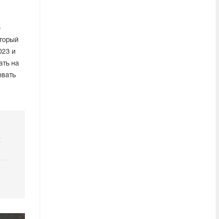
о
оторый
023 и
ать на
ывать
k