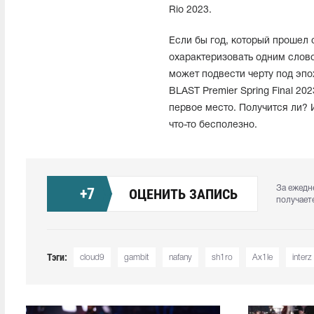
Rio 2023.
Если бы год, который прошел 
охарактеризовать одним слово
может подвести черту под эпо
BLAST Premier Spring Final 20
первое место. Получится ли? 
что-то бесполезно.
За ежедн
+
7
ОЦЕНИТЬ ЗАПИСЬ
получает
Тэги:
cloud9
gambit
nafany
sh1ro
Ax1le
interz