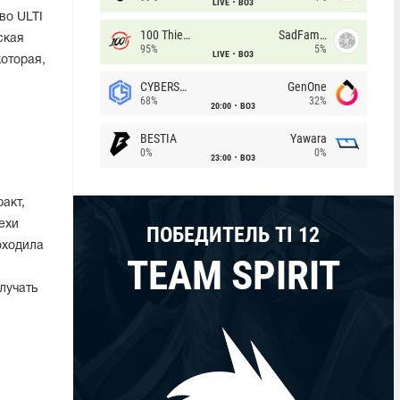
LIVE
BO3
во ULTI
100 Thieves
SadFamous
ская
95%
5%
LIVE
BO3
оторая,
CYBERSHOKE
GenOne
68%
32%
20:00
BO3
BESTIA
Yawara
0%
0%
23:00
BO3
акт,
ехи
ПОБЕДИТЕЛЬ TI 12
оходила
TEAM SPIRIT
лучать