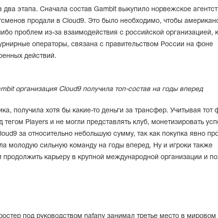
 два этапа. Сначала состав Gambit выкупило норвежское агентст
тсменов продали в Cloud9. Это было необходимо, чтобы американ
ибо проблем из-за взаимодействия с российской организацией, к
турнирные операторы, связана с правительством России на фоне
оенных действий.
mbit организация Cloud9 получила топ-состав на годы вперед
ика, получила хотя бы какие-то деньги за трансфер. Учитывая тот ф
д тегом Players и не могли представлять клуб, монетизировать усп
loud9 за относительно небольшую сумму, так как покупка явно пр
ла молодую сильную команду на годы вперед. Ну и игроки также
и продолжить карьеру в крупной международной организации и по
ростер под руководством nafany занимал третье место в мировом