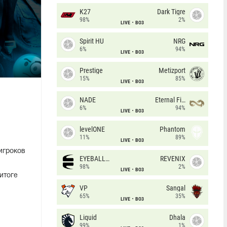
K27
Dark Tigre
98%
2%
LIVE
BO3
Spirit HU
NRG
6%
94%
LIVE
BO3
Prestige
Metizport
15%
85%
LIVE
BO3
NADE
Eternal Fire
6%
94%
LIVE
BO3
levelONE
Phantom
11%
89%
LIVE
BO3
игроков
EYEBALLERS
REVENIX
98%
2%
LIVE
BO3
итоге
VP
Sangal
65%
35%
LIVE
BO3
Liquid
Dhala
99%
1%