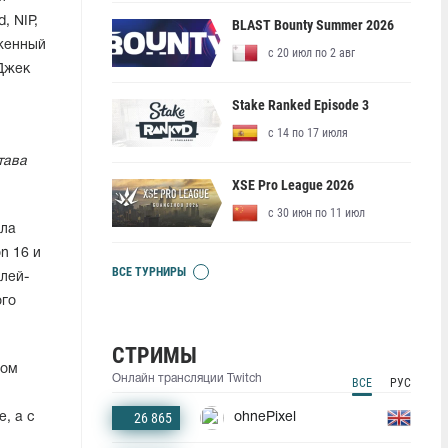
, NIP,
BLAST Bounty Summer 2026
уженный
с 20 июл по 2 авг
 Джек
Stake Ranked Episode 3
с 14 по 17 июля
тава
XSE Pro League 2026
с 30 июн по 11 июл
ила
n 16 и
ВСЕ ТУРНИРЫ
лей-
ого
СТРИМЫ
дом
Онлайн трансляции Twitch
ВСЕ
РУС
26 865
ohnePixel
, а с