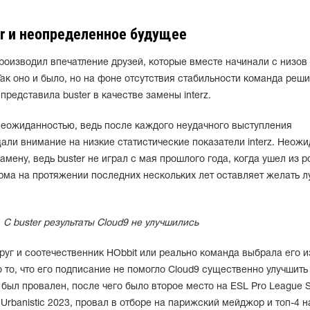
ter и неопределенное будущее
роизводил впечатление друзей, которые вместе начинали с низов
Так оно и было, но на фоне отсутствия стабильности команда реш
представила buster в качестве замены interz.
 неожиданностью, ведь после каждого неудачного выступления
али внимание на низкие статистические показатели interz. Неож
амену, ведь buster не играл с мая прошлого года, когда ушел из р
форма на протяжении последних нескольких лет оставляет желать л
C buster результаты Cloud9 не улучшились
друг и соотечественник HObbit или реально команда выбрала его и
 то, что его подписание не помогло Cloud9 существенно улучшить
3 был провален, после чего было второе место на ESL Pro League 
t Urbanistic 2023, провал в отборе на парижский мейджор и топ-4 н