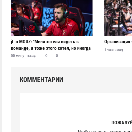
jL о MOUZ: "Меня хотели видеть в
Организация 
команде, я тоже этого хотел, но иногда
1 час назад
стороны не могут прийти к согласию"
55 минут назад
0
0
КОММЕНТАРИИ
ПОЖАЛУЙ