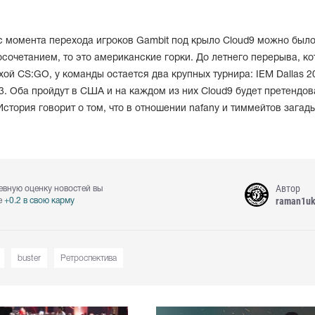
с момента перехода игроков Gambit под крыло Cloud9 можно был
сочетанием, то это американские горки. До летнего перерыва, к
хой CS:GO, у команды остается два крупных турнира: IEM Dallas 2
23. Оба пройдут в США и на каждом из них Cloud9 будет претендов
История говорит о том, что в отношении nafany и тиммейтов загад
Автор
евную оценку новостей вы
raman1u
е
+0.2 в свою карму
buster
Ретроспектива