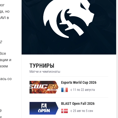
мог
а, но
AVI в
2
Все
ации и
ТУРНИРЫ
своем
Матчи и чемпионаты
ась со
Esports World Cup 2026
с 11 по 22 августа
BLAST Open Fall 2026
с 25 авг по 5 сен
9
и