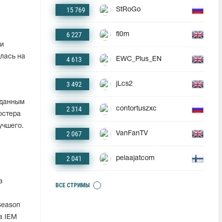
15 769
StRoGo
6 227
fl0m
 и
илась на
4 613
EWC_Plus_EN
3 492
jLcs2
иданным
2 314
contortuszxc
остера
учшего.
2 067
VanFanTV
2 041
pelaajatcom
з
ВСЕ СТРИМЫ
Season
а IEM