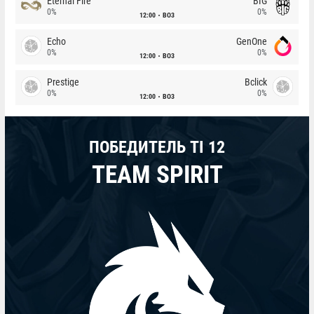
Eternal Fire
BIG
0%
0%
12:00
BO3
Echo
GenOne
0%
0%
12:00
BO3
Prestige
Bclick
0%
0%
12:00
BO3
ПОБЕДИТЕЛЬ TI 12
TEAM SPIRIT