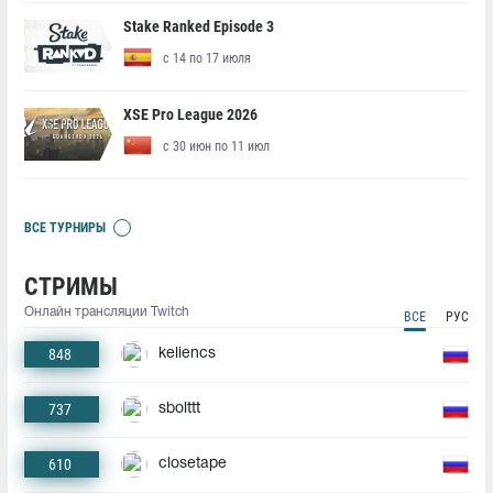
Stake Ranked Episode 3
с 14 по 17 июля
XSE Pro League 2026
с 30 июн по 11 июл
ВСЕ ТУРНИРЫ
СТРИМЫ
Онлайн трансляции Twitch
ВСЕ
РУС
848
keliencs
737
sbolttt
610
closetape