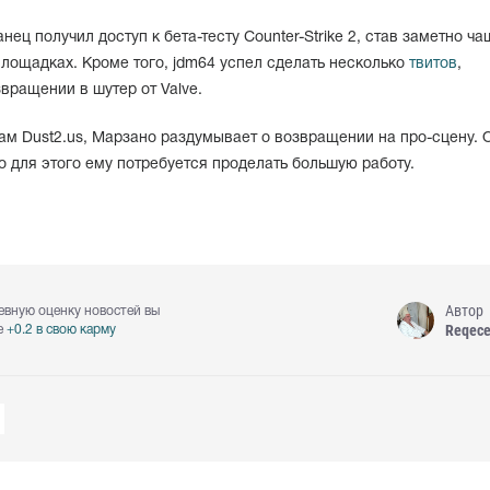
ец получил доступ к бета-тесту Counter-Strike 2, став заметно ча
лощадках. Кроме того, jdm64 успел сделать несколько
твитов
,
ращении в шутер от Valve.
ам Dust2.us, Марзано раздумывает о возвращении на про-сцену. 
о для этого ему потребуется проделать большую работу.
Автор
евную оценку новостей вы
Reqec
е
+0.2 в свою карму