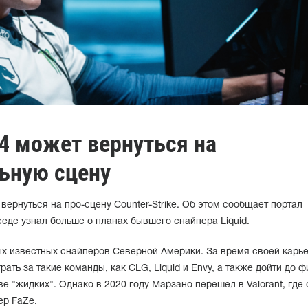
64 может вернуться на
ьную сцену
ернуться на про-сцену Counter-Strike. Об этом сообщает портал
седе узнал больше о планах бывшего снайпера Liquid.
ых известных снайперов Северной Америки. За время своей карье
ать за такие команды, как CLG, Liquid и Envy, а также дойти до 
е "жидких". Однако в 2020 году Марзано перешел в Valorant, где 
ер FaZe.