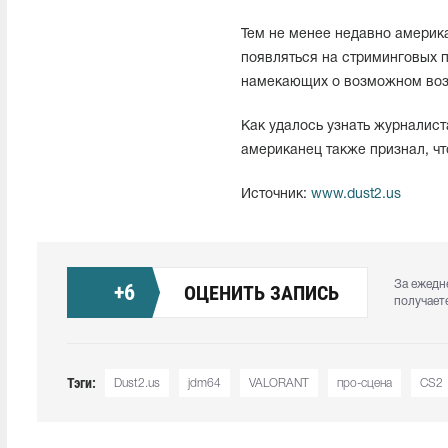
Тем не менее недавно американ
появляться на стриминговых п
намекающих о возможном возв
Как удалось узнать журналист
американец также признал, чт
Источник:
www.dust2.us
За ежедн
+
6
ОЦЕНИТЬ ЗАПИСЬ
получает
Тэги:
Dust2.us
jdm64
VALORANT
про-сцена
CS2