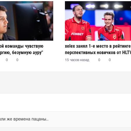
вой команды чувствую
xelex⁠ занял 1-е место в рейтинг
ргию, безумную ауру"
перспективных новичков от HLT
0
0
15 часов назад
0
0
были же времена пацаны..