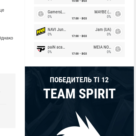
15:00
BO3
ще
GamersLab
MAYBE (UA)
0%
0%
17:00
BO3
NAVI Junior
Jam (UA)
0%
0%
17:00
BO3
Однако
paiN academy
MEIA NOITE
0%
0%
17:00
BO3
ПОБЕДИТЕЛЬ TI 12
TEAM SPIRIT
e