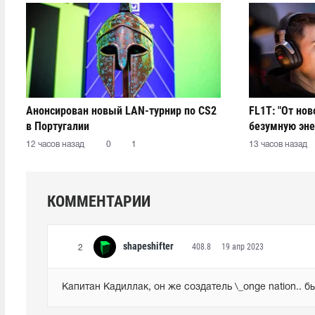
Анонсирован новый LAN-турнир по CS2
FL1T: "От но
в Португалии
безумную эне
12 часов назад
0
1
13 часов назад
КОММЕНТАРИИ
shapeshifter
408.8
19 апр 2023
2
Капитан Кадиллак, он же создатель \_onge nation.. 