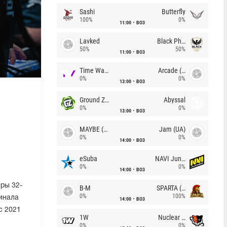
Sashi
Butterfly
100%
0%
11:00
BO3
Lavked
Black Phoenix
50%
50%
11:00
BO3
Time Waves
Arcade (AU)
0%
0%
13:00
BO3
Ground Zero
Abyssal
0%
0%
13:00
BO3
MAYBE (UA)
Jam (UA)
0%
0%
14:00
BO3
eSuba
NAVI Junior
0%
0%
14:00
BO3
ры 32-
B-M
SPARTA (RU)
0%
100%
финала
14:00
BO3
с 2021
1W
Nuclear TigeRES
0%
0%