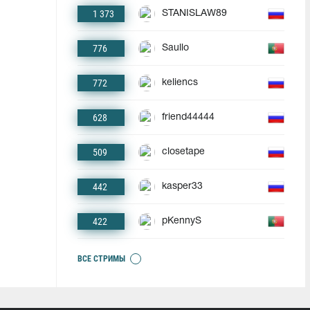
1 373
STANISLAW89
776
Saullo
772
keliencs
628
friend44444
509
closetape
442
kasper33
422
pKennyS
ВСЕ СТРИМЫ