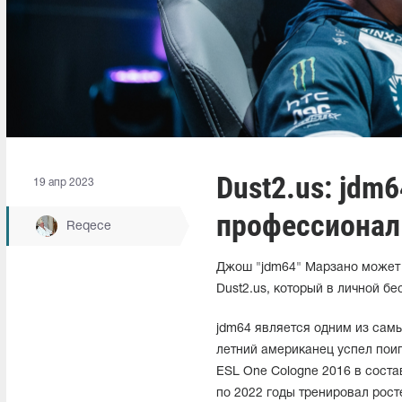
Dust2.us: jdm
19 апр 2023
профессионал
Reqece
Джош "jdm64" Марзано может в
Dust2.us, который в личной бе
jdm64 является одним из сам
летний американец успел поигр
ESL One Cologne 2016 в состав
по 2022 годы тренировал рост