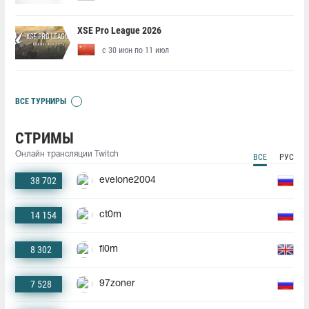
XSE Pro League 2026
с 30 июн по 11 июл
ВСЕ ТУРНИРЫ
СТРИМЫ
Онлайн трансляции Twitch
ВСЕ
РУС
38 702
evelone2004
14 154
ct0m
8 302
fl0m
7 528
97zoner