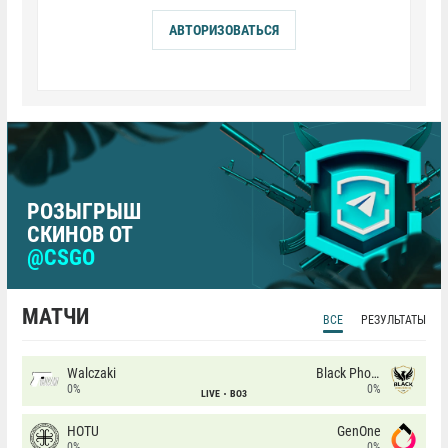
АВТОРИЗОВАТЬСЯ
РОЗЫГРЫШ
СКИНОВ ОТ
@CSGO
МАТЧИ
ВСЕ
РЕЗУЛЬТАТЫ
Walczaki
Black Phoenix
0%
0%
LIVE
BO3
HOTU
GenOne
0%
0%