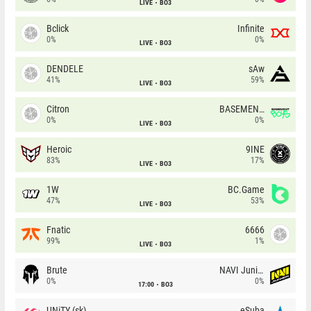
LIVE
BO3
Bclick
Infinite
0%
0%
LIVE
BO3
DENDELE
sAw
41%
59%
LIVE
BO3
Citron
BASEMENT BOYS
0%
0%
LIVE
BO3
Heroic
9INE
83%
17%
LIVE
BO3
1W
BC.Game
47%
53%
LIVE
BO3
Fnatic
6666
99%
1%
LIVE
BO3
Brute
NAVI Junior
0%
0%
17:00
BO3
UNiTY (sk)
eSuba