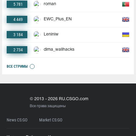
5 781
roman
4 449
EWC_Plus_EN
3 184
Leniniw
2 734
dima_wallhacks
ВСЕ СТРИМЫ
© 2013 - 2026 RU.CSGO.com
Все права защищены
News CS:GO
Market CS:GO