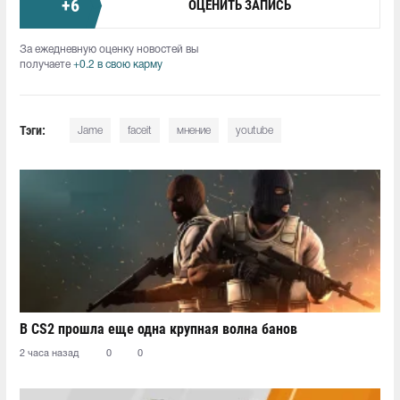
+
6
ОЦЕНИТЬ ЗАПИСЬ
За ежедневную оценку новостей вы
получаете
+0.2 в свою карму
Тэги:
Jame
faceit
мнение
youtube
В CS2 прошла еще одна крупная волна банов
2 часа назад
0
0