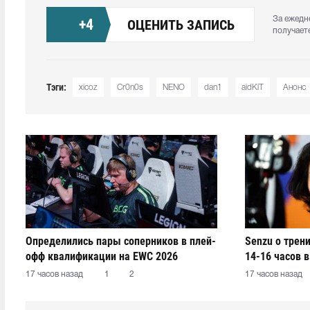
За ежедн
+
4
ОЦЕНИТЬ ЗАПИСЬ
получает
Тэги:
xicoz⁠
Cr0n0s
NENO⁠
dan1⁠
aidKiT⁠
Анонс
Определились пары соперников в плей-
Senzu о трен
офф квалификации на EWC 2026
14-16 часов в
17 часов назад
1
2
17 часов назад