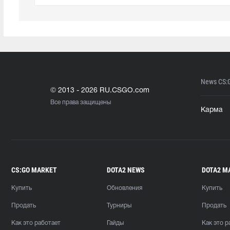
News CS:
© 2013 - 2026 RU.CSGO.com
Все права защищены
Карма
CS:GO MARKET
DOTA2 NEWS
DOTA2 M
Купить
Обновления
Купить
Продать
Турниры
Продать
Как это работает
Гайды
Как это р