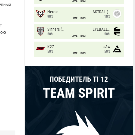
LIVE
BO3
упный
Heroic
ASTRAL (LT)
90%
10%
LIVE
BO3
т
Sinners (CZ)
EYEBALLERS
вою
50%
50%
LIVE
BO3
K27
sAw
50%
50%
LIVE
BO3
ПОБЕДИТЕЛЬ TI 12
TEAM SPIRIT