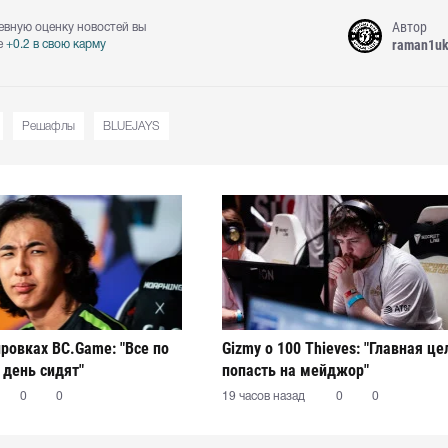
Автор
евную оценку новостей вы
raman1u
е
+0.2 в свою карму
Решафлы
BLUEJAYS
ировках BC.Game: "Все по
Gizmy о 100 Thieves: "Главная це
 день сидят"
попасть на мейджор"
0
0
19 часов назад
0
0