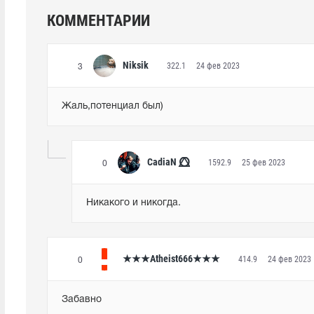
КОММЕНТАРИИ
Niksik
322.1
24 фев 2023
3
Жаль,потенциал был)
CadiaN ⭕⃤
1592.9
25 фев 2023
0
Никакого и никогда.
★★★Atheist666★★★
414.9
24 фев 2023
0
Забавно