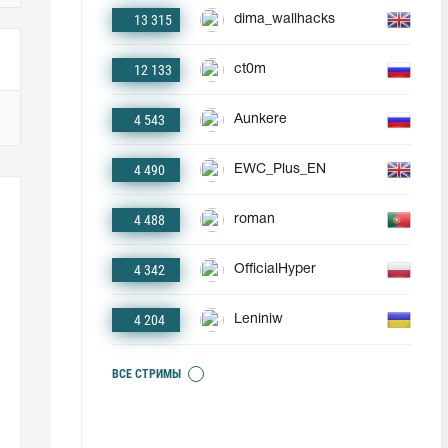
13 315
dima_wallhacks
12 133
ct0m
4 543
Aunkere
4 490
EWC_Plus_EN
4 488
roman
4 342
OfficialHyper
4 204
Leniniw
ВСЕ СТРИМЫ