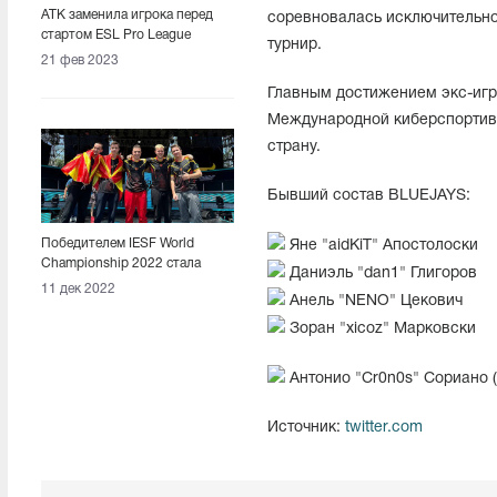
ATK заменила игрока перед
соревновалась исключительно 
стартом ESL Pro League
турнир.
Season 17
21 фев 2023
Главным достижением экс-иг
Международной киберспортивн
страну.
Бывший состав BLUEJAYS:
Победителем IESF World
Яне "⁠aidKiT⁠" Апостолоски
Championship 2022 стала
Даниэль "⁠dan1⁠" Глигоров
сборная Северной Македонии
11 дек 2022
Анель "⁠NENO⁠" Цекович
Зоран "⁠xicoz⁠" Марковски
Антонио "Cr0n0s" Сориано (
Источник:
twitter.com