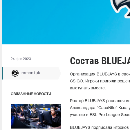
Состав BLUEJA
24 фев 2023
raman1uk
Организация BLUEJAYS в свои
CS:GO. Игроки приняли решени
выступать вместе.
СВЯЗАННЫЕ НОВОСТИ
Ростер BLUEJAYS распался вск
Александара "CacaNito" Кьюлу
участие в ESL Pro League Seas
BLUEJAYS подписала игроков 