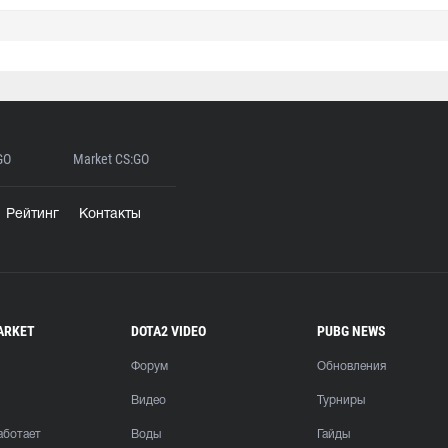
GO
Market CS:GO
Рейтинг
Контакты
ARKET
DOTA2 VIDEO
PUBG NEWS
Форум
Обновления
Видео
Турниры
аботает
Воды
Гайды