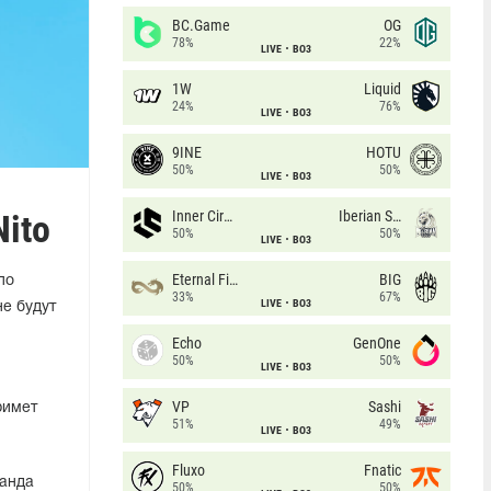
BC.Game
OG
78%
22%
LIVE
BO3
1W
Liquid
24%
76%
LIVE
BO3
9INE
HOTU
50%
50%
LIVE
BO3
ito
Inner Circle
Iberian Soul
50%
50%
LIVE
BO3
Eternal Fire
BIG
по
33%
67%
LIVE
BO3
е будут
Echo
GenOne
50%
50%
LIVE
BO3
VP
Sashi
римет
51%
49%
LIVE
BO3
Fluxo
Fnatic
манда
50%
50%