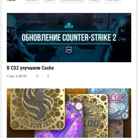
В CS2 улучшили Cache
4 авг в 00:32
0
3