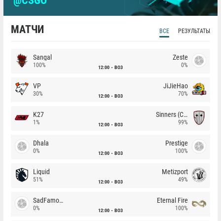
@CSGO
МАТЧИ
ВСЕ
РЕЗУЛЬТАТЫ
Sangal
Zeste
100%
0%
12:00
BO3
VP
JiJieHao
30%
70%
12:00
BO3
K27
Sinners (CZ)
1%
99%
12:00
BO3
Dhala
Prestige
0%
100%
12:00
BO3
Liquid
Metizport
51%
49%
12:00
BO3
SadFamous
Eternal Fire
0%
100%
12:00
BO3