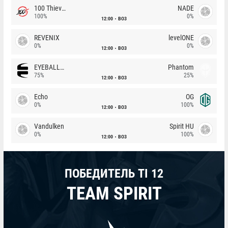
100 Thieves
NADE
100%
0%
12:00
BO3
REVENIX
levelONE
0%
0%
12:00
BO3
EYEBALLERS
Phantom
75%
25%
12:00
BO3
Echo
OG
0%
100%
12:00
BO3
Vandulken
Spirit HU
0%
100%
12:00
BO3
ПОБЕДИТЕЛЬ TI 12
TEAM SPIRIT