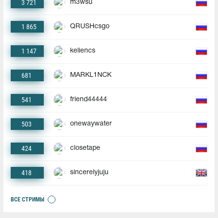
3 721
m3wsu
1 865
QRUSHcsgo
1 147
keliencs
681
MARKL1NCK
541
friend44444
503
onewaywater
424
closetape
418
sincerelyjuju
ВСЕ СТРИМЫ