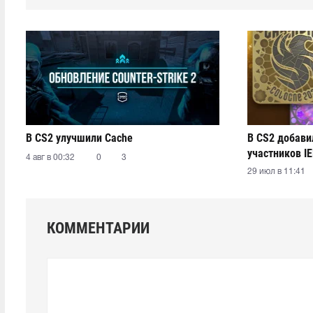
В CS2 улучшили Cache
В CS2 добави
участников IE
4 авг в 00:32
0
3
29 июл в 11:41
КОММЕНТАРИИ