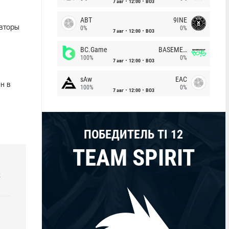
7 авг
12:00
BO3
ABT
9INE
авторы
0%
0%
7 авг
12:00
BO3
BC.Game
BASEMENT BOYS
100%
0%
7 авг
12:00
BO3
sAw
EAC
н в
100%
0%
7 авг
12:00
BO3
ПОБЕДИТЕЛЬ TI 12
TEAM SPIRIT
k