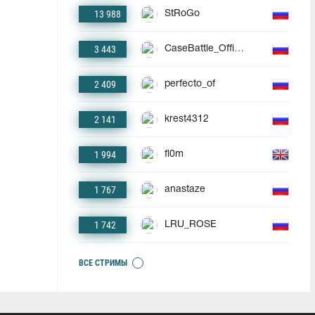
13 988
StRoGo
3 443
CaseBattle_Official
2 409
perfecto_of
2 141
krest4312
1 994
fl0m
1 767
anastaze
1 742
LRU_ROSE
ВСЕ СТРИМЫ