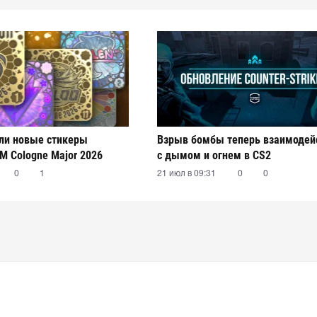
ли новые стикеры
Взрыв бомбы теперь взаимодей
M Cologne Major 2026
с дымом и огнем в CS2
0
1
21 июл в 09:31
0
0