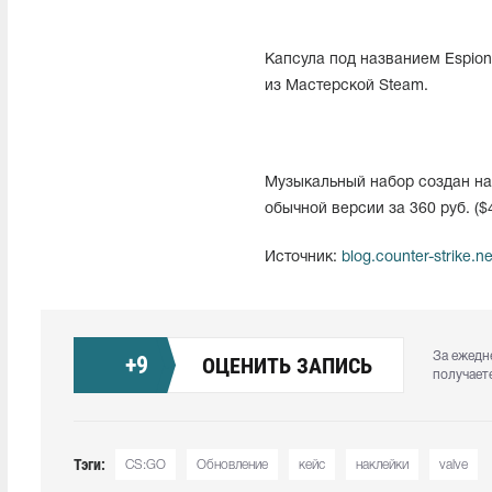
Капсула под названием Espiona
из Мастерской Steam.
Музыкальный набор создан на
обычной версии за 360 руб. ($4,
Источник:
blog.counter-strike.ne
За ежедн
+
9
ОЦЕНИТЬ ЗАПИСЬ
получает
Тэги:
CS:GO
Обновление
кейс
наклейки
valve