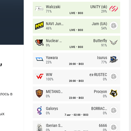
Walczaki
UNiTY (sk)
71%
29%
LIVE
BO3
NAVI Junior
Jam (UA)
46%
54%
LIVE
BO3
Nuclear TigeRES
Butterfly
9%
91%
LIVE
BO3
,
Yawara
Isurus
23%
77%
20:00
BO3
WW
ex-RUSTEC
100%
0%
20:00
BO3
METANOIA Wolves
Procyon
лось в
0%
0%
23:00
BO3
Galorys
BORRACHEIROS
0%
0%
ных
7 авг
02:00
BO3
Iberian Soul
6666
0%
0%