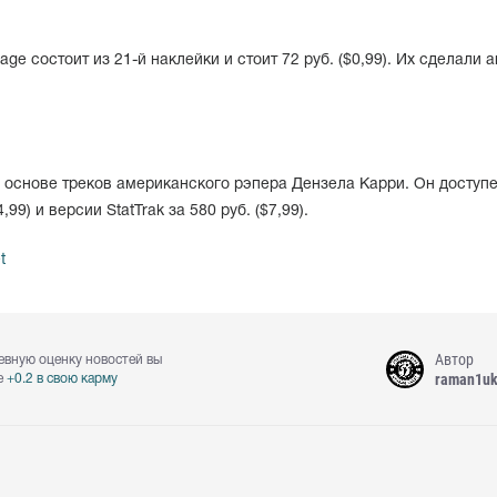
ge состоит из 21-й наклейки и стоит 72 руб. ($0,99). Их сделали 
 основе треков американского рэпера Дензела Карри. Он доступе
99) и версии StatTrak за 580 руб. ($7,99).
t
Автор
евную оценку новостей вы
raman1u
е
+0.2 в свою карму