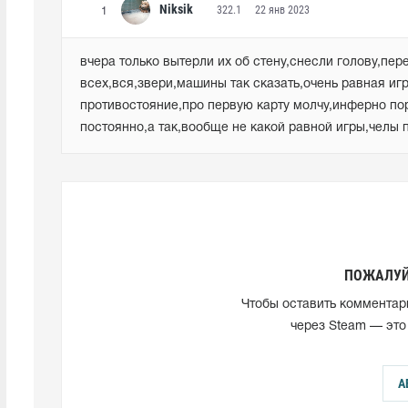
Niksik
322.1
22 янв 2023
1
вчера только вытерли их об стену,снесли голову,пе
всех,вся,звери,машины так сказать,очень равная игра
противостояние,про первую карту молчу,инферно пор
постоянно,а так,вообще не какой равной игры,челы п
ПОЖАЛУЙ
Чтобы оставить комментар
через Steam — это
А