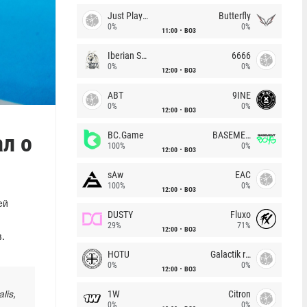
Just Players
Butterfly
0%
0%
11:00
BO3
Iberian Soul
6666
0%
0%
12:00
BO3
ABT
9INE
0%
0%
12:00
BO3
ал о
BC.Game
BASEMENT BOYS
100%
0%
12:00
BO3
sAw
EAC
100%
0%
12:00
BO3
ей
DUSTY
Fluxo
29%
71%
12:00
BO3
.
HOTU
Galactik rebels
0%
0%
12:00
BO3
1W
Citron
lis,
0%
0%