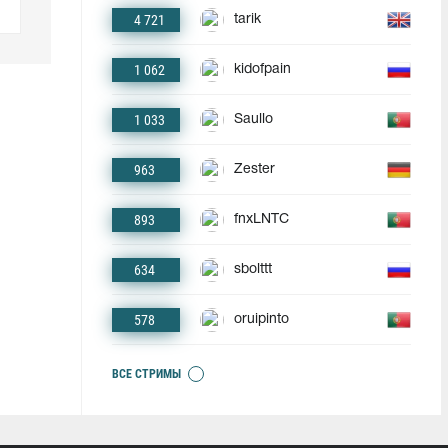
4 721
tarik
1 062
kidofpain
1 033
Saullo
963
Zester
893
fnxLNTC
634
sbolttt
578
oruipinto
ВСЕ СТРИМЫ