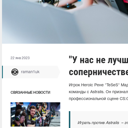
"У нас не луч
22 янв 2023
соперничестве 
raman1uk
Игрок Heroic Рене "TeSeS" Ма
команды с Astralis. Он призн
СВЯЗАННЫЕ НОВОСТИ
профессиональной сцене CS:GO
Играть против Astralis – 