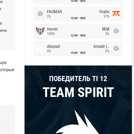
12:00
BO3
ие
а
FKOMAR
Fnatic
3%
97%
12:00
BO3
е.
Heroic
REM
чень
100%
0%
12:00
BO3
Abyssal
Arcade (AU)
0%
0%
13:00
BO3
oups
который
ПОБЕДИТЕЛЬ TI 12
TEAM SPIRIT
k