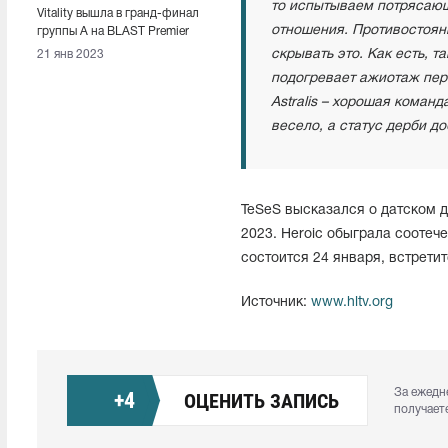
то испытываем потрясающ
Vitality вышла в гранд-финал
отношения. Противостояни
группы А на BLAST Premier
Spring Groups 2023
скрывать это. Как есть, т
21 янв 2023
подогревает ажиотаж пере
Astralis – хорошая команд
весело, а статус дерби д
TeSeS высказался о датском 
2023. Heroic обыграла соотеч
состоится 24 января, встретитс
Источник:
www.hltv.org
За ежедн
+
4
ОЦЕНИТЬ ЗАПИСЬ
получает