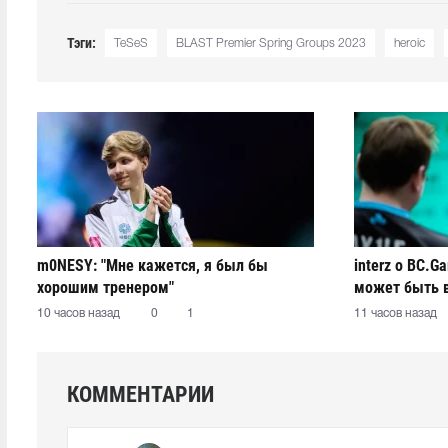
Тэги:
TeSeS
BLAST Premier Spring Groups 2023
heroic
m0NESY: "Мне кажется, я был бы
interz о BC.G
хорошим тренером"
может быть 
10 часов назад
0
1
11 часов назад
КОММЕНТАРИИ