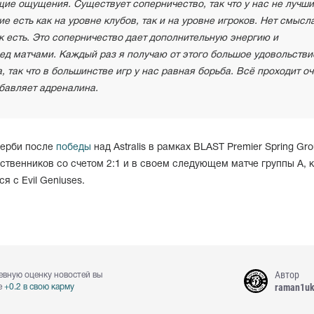
ие ощущения. Существует соперничество, так что у нас не лучш
е есть как на уровне клубов, так и на уровне игроков. Нет смысл
ак есть. Это соперничество дает дополнительную энергию и
д матчами. Каждый раз я получаю от этого большое удовольстви
а, так что в большинстве игр у нас равная борьба. Всё проходит о
обавляет адреналина.
дерби после
победы
над Astralis в рамках BLAST Premier Spring Gr
ественников со счетом 2:1 и в своем следующем матче группы A, 
я с Evil Geniuses.
Автор
евную оценку новостей вы
raman1u
е
+0.2 в свою карму