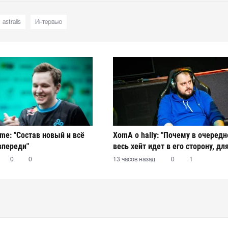
astralis
Интервью
ame: "Состав новый и всё
XomA о hally: "Почему в очередн
впереди"
весь хейт идет в его сторону, дл
остается загадкой"
0
0
13 часов назад
0
1