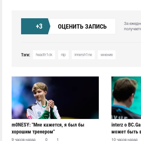
За ежедн
+
3
ОЦЕНИТЬ ЗАПИСЬ
получает
Тэги:
headtr1ck
nip
innersh1ne
мнение
m0NESY: "Мне кажется, я был бы
interz о BC.G
хорошим тренером"
может быть 
9 часов назад
0
1
10 часов назад