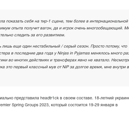
а показать себя на тир-1 сцене, тем более в интернациональной
имум опыта получит вагон, да и игрок очень многообещающий. М
ательно следить за его развитием.
ь лишь еще один нестабильный / серый сезон. Просто потому, что
тера в последние два года у Ninjas in Pyjamas менялось много раз
ики во многих действиях и трансферах явно не хватало. Несмотр
ика это первый классный мув от NiP за долгое время, мне внутри 
ально представила headtr1ck в своем составе. 18-летний украин
emier Spring Groups 2023, который состоится 19-29 января в