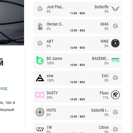
Just Players
Butterfly
0%
0%
11:00
BO3
Iberian Soul
6666
0%
0%
12:00
BO3
ABT
9INE
0%
0%
12:00
BO3
й
BC.Game
BASEMENT BOYS
100%
0%
12:00
BO3
sAw
EAC
100%
0%
12:00
BO3
еход
DUSTY
Fluxo
29%
71%
12:00
BO3
, так и
HOTU
Galactik rebels
спешный
0%
0%
12:00
BO3
1W
Citron
0%
0%