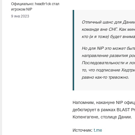
Официально: headtr1ck стал
игроком NIP
9 янв 2023
Отличный шанс для Даниил
команде вне СНГ.
Как мин
кто (и я тоже) будет вним
Но для NiP это может быт
направление развития рос
Последовательности и лог
то, что подписание Хедтр
равно как-то тревожно.
Напомним, накануне NIP офици
дебютирует в рамках BLAST Pr
Копенгагене, столице Дании.
Источник:
t.me