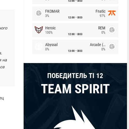
12:00
BO3
FKOMAR
Fnatic
3%
97%
12:00
BO3
Heroic
REM
ного
100%
0%
12:00
BO3
Abyssal
Arcade (AU)
0%
0%
13:00
BO3
.
я на
все
ПОБЕДИТЕЛЬ TI 12
TEAM SPIRIT
ец