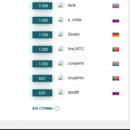
3 388
tarik
1 543
s_chilla
1 358
Zester
1 300
fnxLNTC
1 203
coopertv
663
oruipinto
628
sbolttt
ВСЕ СТРИМЫ