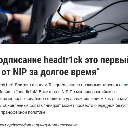
Подписание headtr1ck это первы
от NIP за долгое время"
ersh1ne" Бритвин в своем Telegram-канале прокомментировал
пер
аниила "headtr1ck" Валитова в NIP. По мнению российского
ние молодого снайпера является удачным решением как для клуба
ем обновленный состав "ниндзя" может провести очередной безу
 трансферной политике.
ием орфографии и пунктуации источника.