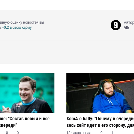
Авто
евную оценку новостей вы
9th
е
+0.2 в свою карму
ame: "Состав новый и всё
XomA о hally: "Почему в очередн
впереди"
весь хейт идет в его сторону, дл
остается загадкой"
0
0
12 часов назад
0
1