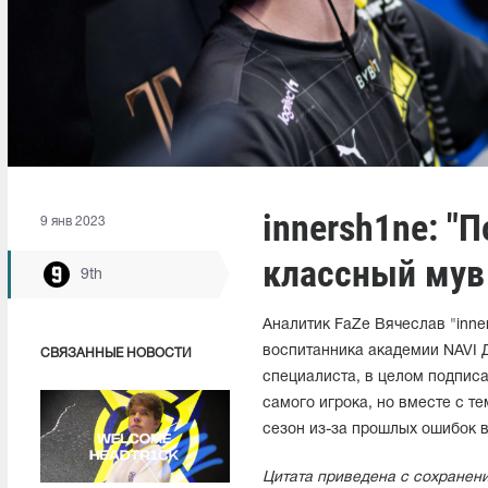
innersh1ne: "
9 янв 2023
классный мув 
9th
Аналитик FaZe Вячеслав "inn
воспитанника академии NAVI Д
СВЯЗАННЫЕ НОВОСТИ
специалиста, в целом подписа
самого игрока, но вместе с т
сезон из-за прошлых ошибок в
Цитата приведена с сохранен