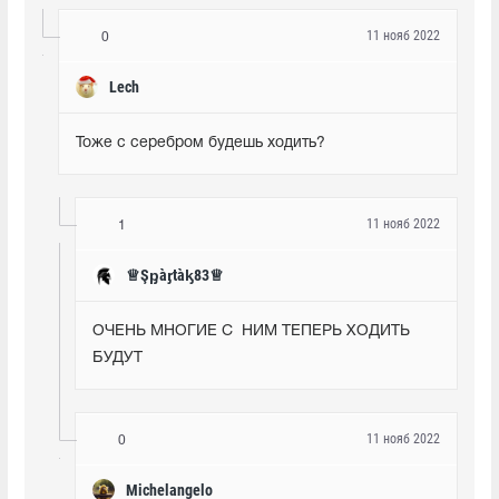
11 нояб 2022
0
Lech
Тоже с серебром будешь ходить?
11 нояб 2022
1
♕Şᶈàᶉtàᶄ83♕
ОЧЕНЬ МНОГИЕ С  НИМ ТЕПЕРЬ ХОДИТЬ 
БУДУТ
11 нояб 2022
0
Michelangelo