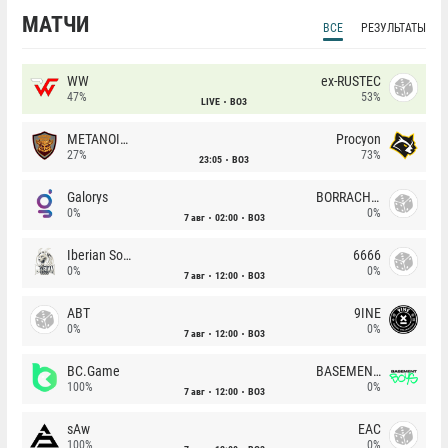
МАТЧИ
ВСЕ
РЕЗУЛЬТАТЫ
WW
ex-RUSTEC
47%
53%
LIVE
BO3
METANOIA Wolves
Procyon
27%
73%
23:05
BO3
Galorys
BORRACHEIROS
0%
0%
7 авг
02:00
BO3
Iberian Soul
6666
0%
0%
7 авг
12:00
BO3
ABT
9INE
0%
0%
7 авг
12:00
BO3
BC.Game
BASEMENT BOYS
100%
0%
7 авг
12:00
BO3
sAw
EAC
100%
0%