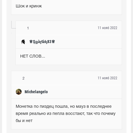
Шок и кринж
11 нояб 2022
1
♕Şᶈàᶉtàᶄ83♕
НЕТ СЛОВ...
11 нояб 2022
2
Michelangelo
Монетка по пиздец пошла, но мауз в последнее 
время реально из пепла восстают, так что почему 
бы и нет