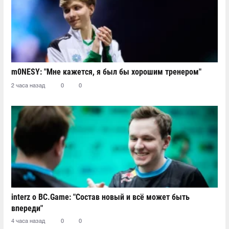
m0NESY: "Мне кажется, я был бы хорошим тренером"
2 часа назад
0
0
interz о BC.Game: "Состав новый и всё может быть
впереди"
4 часа назад
0
0