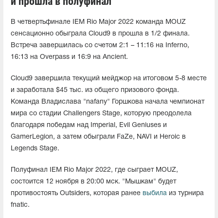
и прошла в полуфинал
В четвертьфинале IEM Rio Major 2022 команда MOUZ
сенсационно обыграла Cloud9 в прошла в 1/2 финала.
Встреча завершилась со счетом 2:1 – 11:16 на Inferno,
16:13 на Overpass и 16:9 на Ancient.
Cloud9 завершила текущий мейджор на итоговом 5-8 месте
и заработала $45 тыс. из общего призового фонда.
Команда Владислава "nafany" Горшкова начала чемпионат
мира со стадии Challengers Stage, которую преодолела
благодаря победам над Imperial, Evil Geniuses и
GamerLegion, а затем обыграли FaZe, NAVI и Heroic в
Legends Stage.
Полуфинал IEM Rio Major 2022, где сыграет MOUZ,
состоится 12 ноября в 20:00 мск. "Мышкам" будет
противостоять Outsiders, которая ранее
выбила
из турнира
fnatic.