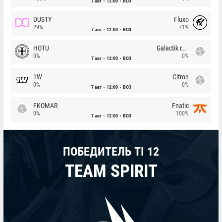
7 авг
12:00
BO3
DUSTY
Fluxo
29%
71%
7 авг
12:00
BO3
HOTU
Galactik rebels
0%
0%
7 авг
12:00
BO3
1W
Citron
0%
0%
7 авг
12:00
BO3
FKOMAR
Fnatic
0%
100%
7 авг
12:00
BO3
ПОБЕДИТЕЛЬ TI 12
TEAM SPIRIT