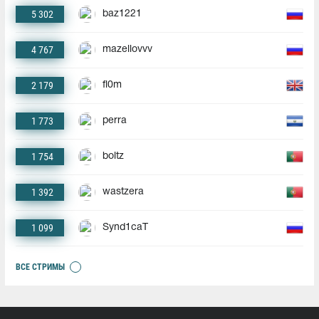
5 302
baz1221
4 767
mazellovvv
2 179
fl0m
1 773
perra
1 754
boltz
1 392
wastzera
1 099
Synd1caT
ВСЕ СТРИМЫ