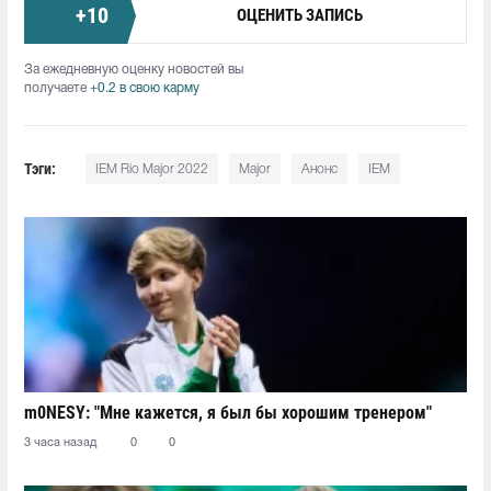
+
10
ОЦЕНИТЬ ЗАПИСЬ
За ежедневную оценку новостей вы
получаете
+0.2 в свою карму
Тэги:
IEM Rio Major 2022
Major
Анонс
IEM
m0NESY: "Мне кажется, я был бы хорошим тренером"
3 часа назад
0
0