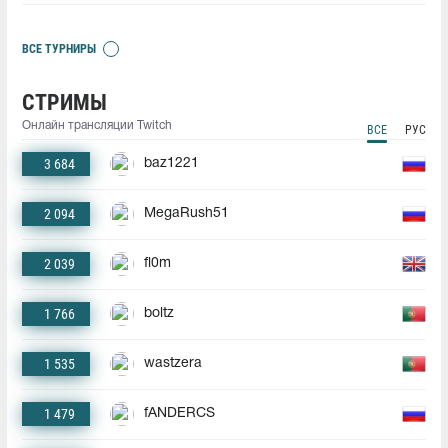
ВСЕ ТУРНИРЫ
СТРИМЫ
Онлайн трансляции Twitch
ВСЕ
РУС
3 684
baz1221
2 094
MegaRush51
2 039
fl0m
1 766
boltz
1 535
wastzera
1 479
fANDERCS