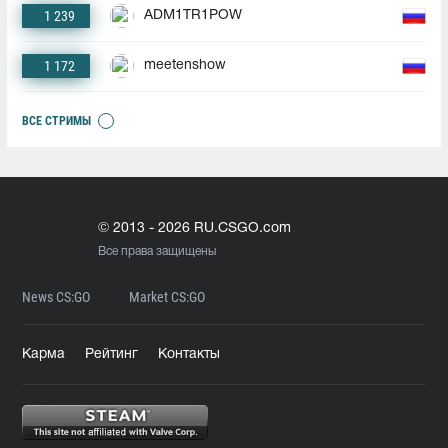
1 239
ADM1TR1POW
1 172
meetenshow
ВСЕ СТРИМЫ
© 2013 - 2026 RU.CSGO.com
Все права защищены
News CS:GO
Market CS:GO
Карма
Рейтинг
Контакты