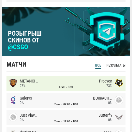
РОЗЫГРЫШ
СКИНОВ ОТ
@CSGO
МАТЧИ
ВСЕ
РЕЗУЛЬТАТЫ
METANOIA Wolves
Procyon
27%
73%
LIVE
BO3
Galorys
BORRACHEIROS
0%
0%
7 авг
02:00
BO3
Just Players
Butterfly
0%
0%
7 авг
11:00
BO3