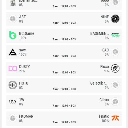
Iberian Soul
6666
0%
0%
7 авг
12:00
BO3
ABT
9INE
0%
0%
7 авг
12:00
BO3
BC.Game
BASEMENT BOYS
100%
0%
7 авг
12:00
BO3
sAw
EAC
100%
0%
7 авг
12:00
BO3
DUSTY
Fluxo
29%
71%
7 авг
12:00
BO3
HOTU
Galactik rebels
0%
0%
7 авг
12:00
BO3
1W
Citron
0%
0%
7 авг
12:00
BO3
FKOMAR
Fnatic
0%
100%
7 авг
12:00
BO3