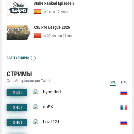
Stake Ranked Episode 3
с 14 по 17 июля
XSE Pro League 2026
с 30 июн по 11 июл
ВСЕ ТУРНИРЫ
СТРИМЫ
Онлайн трансляции Twitch
ВСЕ
РУС
2 585
hypetried
2 457
apEX
2 401
baz1221