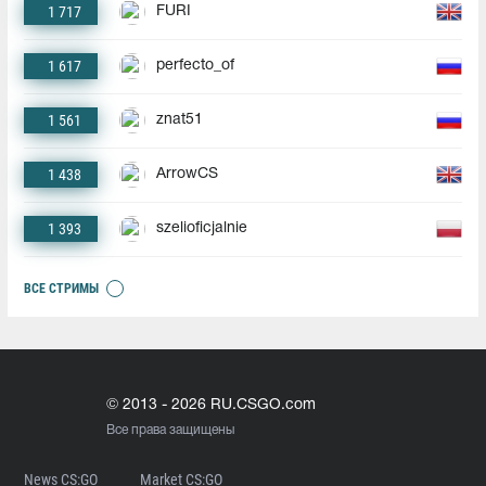
1 717
FURI
1 617
perfecto_of
1 561
znat51
1 438
ArrowCS
1 393
szelioficjalnie
ВСЕ СТРИМЫ
© 2013 - 2026 RU.CSGO.com
Все права защищены
News CS:GO
Market CS:GO