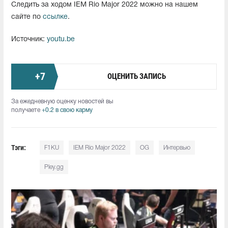
Следить за ходом IEM Rio Major 2022 можно на нашем
сайте по
ссылке
.
Источник:
youtu.be
+
7
ОЦЕНИТЬ ЗАПИСЬ
За ежедневную оценку новостей вы
получаете
+0.2 в свою карму
Тэги:
F1KU
IEM Rio Major 2022
OG
Интервью
Pley.gg