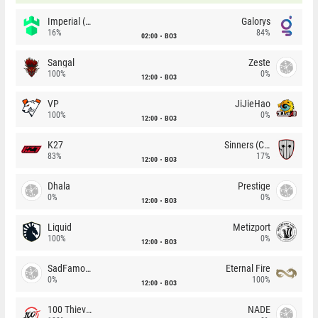
Imperial (Brazil)
Galorys
16%
84%
02:00
BO3
Sangal
Zeste
100%
0%
12:00
BO3
VP
JiJieHao
100%
0%
12:00
BO3
K27
Sinners (CZ)
83%
17%
12:00
BO3
Dhala
Prestige
0%
0%
12:00
BO3
Liquid
Metizport
100%
0%
12:00
BO3
SadFamous
Eternal Fire
0%
100%
12:00
BO3
100 Thieves
NADE