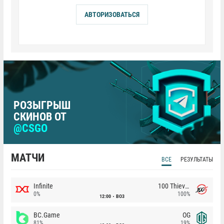
АВТОРИЗОВАТЬСЯ
РОЗЫГРЫШ
СКИНОВ ОТ
@CSGO
МАТЧИ
ВСЕ
РЕЗУЛЬТАТЫ
Infinite
100 Thieves
0%
100%
12:00
BO3
BC.Game
OG
81%
19%