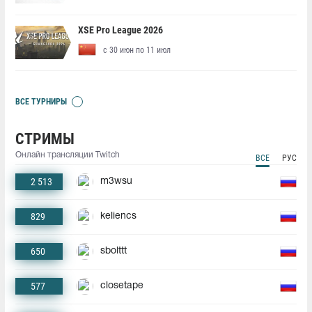
XSE Pro League 2026
с 30 июн по 11 июл
ВСЕ ТУРНИРЫ
СТРИМЫ
Онлайн трансляции Twitch
ВСЕ
РУС
2 513
m3wsu
829
keliencs
650
sbolttt
577
closetape