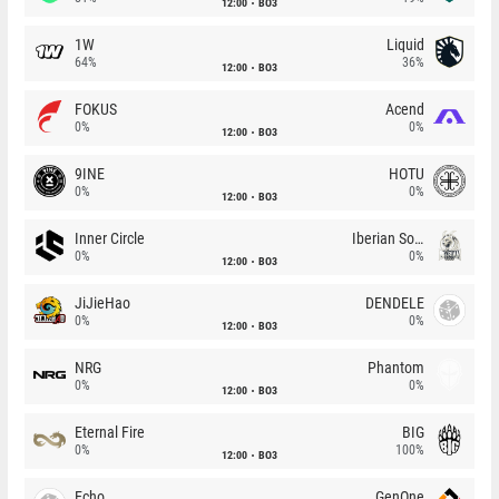
12:00
BO3
1W
Liquid
64%
36%
12:00
BO3
FOKUS
Acend
0%
0%
12:00
BO3
9INE
HOTU
0%
0%
12:00
BO3
Inner Circle
Iberian Soul
0%
0%
12:00
BO3
JiJieHao
DENDELE
0%
0%
12:00
BO3
NRG
Phantom
0%
0%
12:00
BO3
Eternal Fire
BIG
0%
100%
12:00
BO3
Echo
GenOne