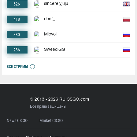
526
sincerelyjuju
418
denf_
380
Micvol
286
SweediGG
ВСЕ СТРИМЫ
© 2013 - 2026 RU.CSGO.com
Все права защищены
News CS:GO
Market CS:GO