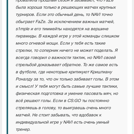
провалила прошлый сезон и забывают, что FaZe
была хороша только в решающих матчах крупных
турниров. Если это обычный день, то NAVI точно
обыграет FaZe. За исключением важных матчей,
s1mple и его тиммейты находятся на вершине
пирамиды. В каждой игре у этой команды слишком
много огневой мощи. Если у тебя есть такие
стрелки, то соперник ничего не может поделать. Я
всегда говорил о важности тактик, но NAVI своей
стрельбой доказывает обратное. То же самое есть
в футболе, где некоторые критикуют Криштиану
Роналду за то, что он только забивает голы. В этом
и смысл! У тебя могут быть самые лучшие тактики,
физическая подготовка и умение пасовать мяч, но
всё решают голы. Если в CS:GO ты постоянно
стреляешь в голову, то выиграешь очень много
матчей. Не стоит забывать, что вдобавок к
индивидуальной игре у NAVI есть очень умный
тренер.