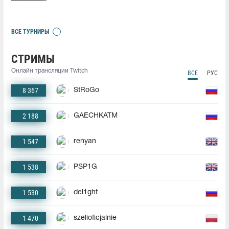
ВСЕ ТУРНИРЫ
СТРИМЫ
Онлайн трансляции Twitch
ВСЕ
РУС
8 367
StRoGo
2 188
GAECHKATM
1 547
renyan
1 538
PSP1G
1 530
del1ght
1 470
szelioficjalnie