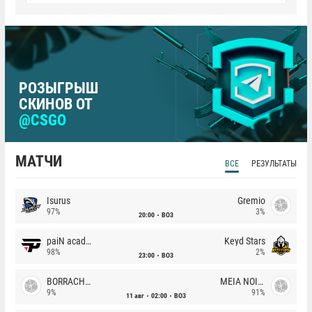
РОЗЫГРЫШ
СКИНОВ ОТ
@CSGO
МАТЧИ
ВСЕ
РЕЗУЛЬТАТЫ
Isurus
Gremio
97%
3%
20:00
BO3
paiN academy
Keyd Stars
98%
2%
23:00
BO3
BORRACHEIROS
MEIA NOITE
9%
91%
11 авг
02:00
BO3