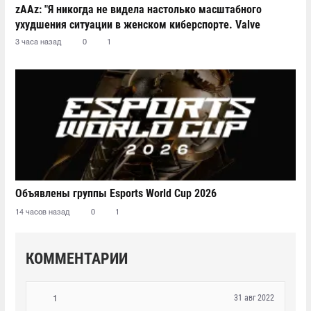
zAAz: "Я никогда не видела настолько масштабного
ухудшения ситуации в женском киберспорте. Valve
должно быть стыдно"
3 часа назад
0
1
Объявлены группы Esports World Cup 2026
14 часов назад
0
1
КОММЕНТАРИИ
31 авг 2022
1