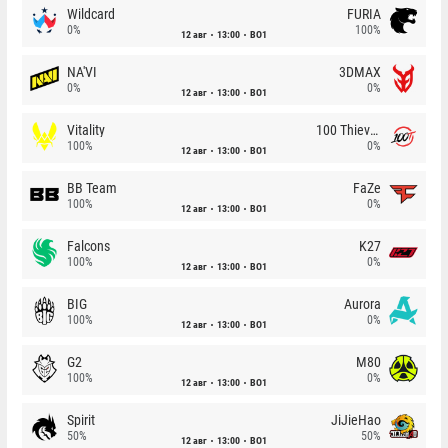
Wildcard
FURIA
0%
100%
12 авг
13:00
BO1
NA'VI
3DMAX
0%
0%
12 авг
13:00
BO1
Vitality
100 Thieves
100%
0%
12 авг
13:00
BO1
BB Team
FaZe
100%
0%
12 авг
13:00
BO1
Falcons
K27
100%
0%
12 авг
13:00
BO1
BIG
Aurora
100%
0%
12 авг
13:00
BO1
G2
M80
100%
0%
12 авг
13:00
BO1
Spirit
JiJieHao
50%
50%
12 авг
13:00
BO1