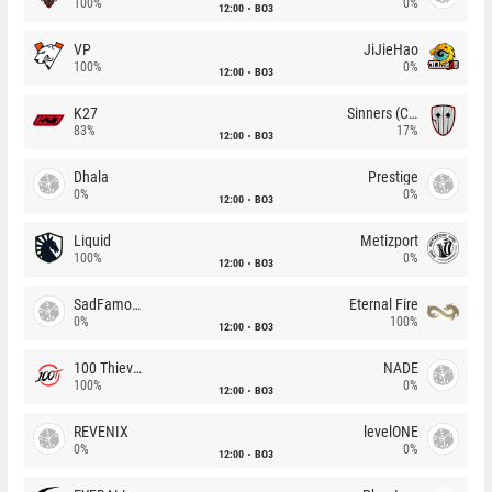
100%
0%
12:00
BO3
VP
JiJieHao
100%
0%
12:00
BO3
K27
Sinners (CZ)
83%
17%
12:00
BO3
Dhala
Prestige
0%
0%
12:00
BO3
Liquid
Metizport
100%
0%
12:00
BO3
SadFamous
Eternal Fire
0%
100%
12:00
BO3
100 Thieves
NADE
100%
0%
12:00
BO3
REVENIX
levelONE
0%
0%
12:00
BO3