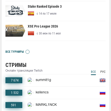
Stake Ranked Episode 3
с 14 по 17 июля
XSE Pro League 2026
с 30 июн по 11 июл
ВСЕ ТУРНИРЫ
СТРИМЫ
Онлайн трансляции Twitch
ВСЕ
РУС
7 674
summit1g
1 532
keliencs
591
MARKL1NCK