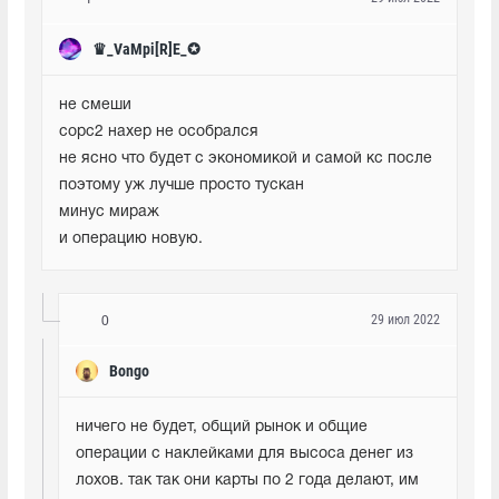
♛_VaMpi[R]E_✪
не смеши

сорс2 нахер не особрался

не ясно что будет с экономикой и самой кс после

поэтому уж лучше просто тускан

минус мираж

и операцию новую.
29 июл 2022
0
Bongo
ничего не будет, общий рынок и общие 
операции с наклейками для высоса денег из 
лохов. так так они карты по 2 года делают, им 