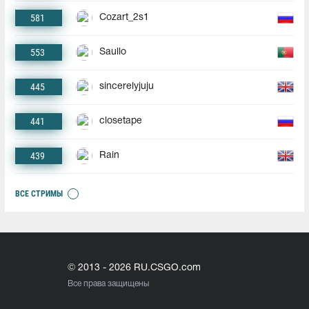
581
Cozart_2s1
553
Saullo
445
sincerelyjuju
441
closetape
439
Rain
ВСЕ СТРИМЫ
© 2013 - 2026 RU.CSGO.com
Все права защищены