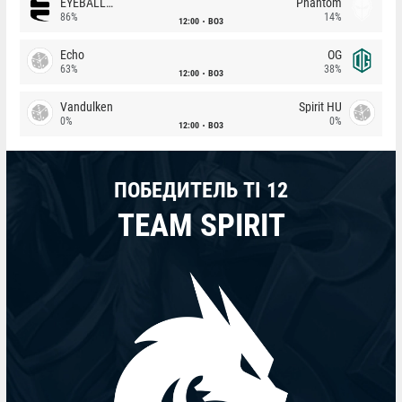
EYEBALLERS
Phantom
86%
14%
12:00
BO3
Echo
OG
63%
38%
12:00
BO3
Vandulken
Spirit HU
0%
0%
12:00
BO3
ПОБЕДИТЕЛЬ TI 12
TEAM SPIRIT