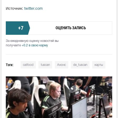
Источник:
twitter.com
+
7
ОЦЕНИТЬ ЗАПИСЬ
За ежедневную оценку новостей вы
получаете
+0.2 в свою карму
Тэги:
catfood
tuscan
Анонс
de_tuscan
карты