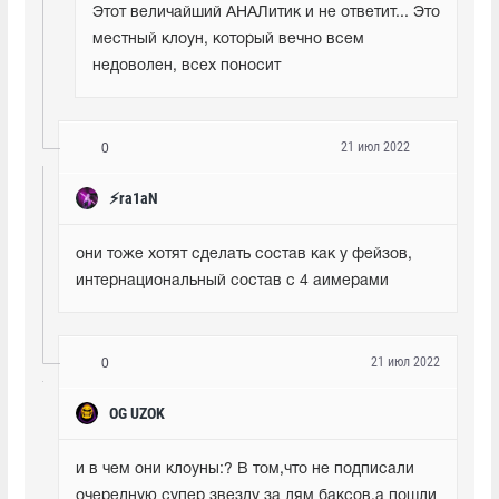
Этот величайший АНАЛитик и не ответит... Это 
местный клоун, который вечно всем 
недоволен, всех поносит
21 июл 2022
0
๋⚡ra1aN
они тоже хотят сделать состав как у фейзов, 
интернациональный состав с 4 аимерами
21 июл 2022
0
OG UZOK
и в чем они клоуны:? В том,что не подписали 
очередную супер звезду за лям баксов,а пошли 