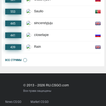
553
Saullo
445
sincerelyjuju
441
closetape
439
Rain
ВСЕ СТРИМЫ
© 2013 - 2026 RU.CSGO.com
Все права защищены
News CS:GO
Market CS:GO