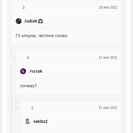
20 июл 2022
3
CadiaN ⭕⃤
Г2 клоуны, честное слово.
21 июл 2022
0
๋⚡ra1aN
почему?
21 июл 2022
2
nek0zzZ