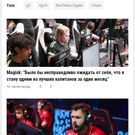
Тэги:
g2
rigoN
Bad News Eagles
Слухи
Magisk: "Было бы несправедливо ожидать от себя, что я
стану одним из лучших капитанов за один месяц"
12 часов назад
0
2