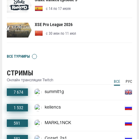
с 14 по 17 июля
XSE Pro League 2026
с 30 июн по 11 июл
ВСЕ ТУРНИРЫ
СТРИМЫ
Онлайн трансляции Twitch
ВСЕ
РУС
7 674
summit1g
1 532
keliencs
591
MARKL1NCK
581
Cozart_2s1