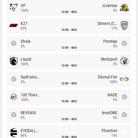
VP
JiJieHao
100%
0%
12:00
BO3
K27
Sinners (CZ)
83%
17%
12:00
BO3
Dhala
Prestige
0%
0%
12:00
BO3
Liquid
Metizport
100%
0%
12:00
BO3
SadFamous
Eternal Fire
0%
100%
12:00
BO3
100 Thieves
NADE
100%
0%
12:00
BO3
REVENIX
levelONE
0%
0%
12:00
BO3
EYEBALLERS
Phantom
86%
14%
12:00
BO3