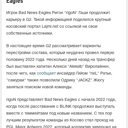
Eagles
Игрок Bad News Eagles Ригон "rigoN" Гаши продолжит
карьеру в G2. Такой информацией поделился крупный
косовский портал Lajmi.net со ссылкой на свои
собственные источники.
В настоящее время G2 рассматривает варианты
перестройки состава, который неудачно провел первую
половину 2022 года. Несколько дней назад на трансфер
был выставлен капитан Алекси "Aleksib" Виролайнен,
после чего, как
сообщает
инсайдер Гийом "neL" Ратье,
"самураи" также позволили Одрику "JACKZ" Жюгу
заняться поиском новой команды.
rigoN представляет Bad News Eagles с начала 2022 года,
когда после расставания с BLINK продолжил выступать
вместе с тиммейтами под новым названием. С тех пор
лучшим результатом команды из Косово стал проход на
PGL Major Antwerp 2022, который коллектив завершил на