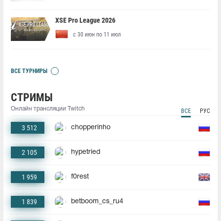
XSE Pro League 2026
с 30 июн по 11 июл
ВСЕ ТУРНИРЫ
СТРИМЫ
Онлайн трансляции Twitch
ВСЕ
РУС
3 512
chopperinho
2 105
hypetried
1 959
f0rest
1 839
betboom_cs_ru4