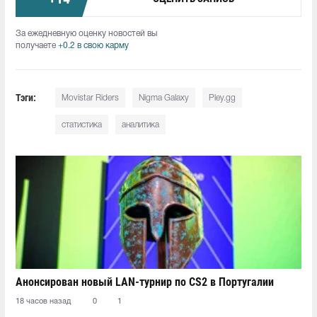
За ежедневную оценку новостей вы
получаете
+0.2 в свою карму
Тэги:
Movistar Riders
Nigma Galaxy
Pley.gg
статистика
аналитика
Анонсирован новый LAN-турнир по CS2 в Португалии
18 часов назад
0
1