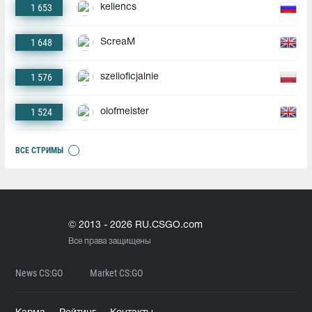
1 653
keliencs
1 648
ScreaM
1 576
szelioficjalnie
1 524
olofmeister
ВСЕ СТРИМЫ
© 2013 - 2026 RU.CSGO.com
Все права защищены
News CS:GO
Market CS:GO