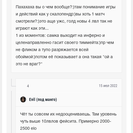
Пахахаха вы о чем вообще?:)там понимание игры 
и действий как у скалопендр:)вы хоть 1 матч 
смотрели?:)это аще ужс, голд новы 4 лвл так не 
играют как эти...

1 из моментов: самка выходит на инферно и 
целенаправленно гасит своего тиммейта:)пр чем 
не фликом а тупо разряжается всей 
обоймой:)потом её показывает а она такая "ой а 
это не враг?"
15 июл 2022
4
Evil (под манго)
Чёт ты совсем их недооцениваешь. Там уровень 
чуть выше 10лвлов фейсита. Примерно 2000-
2500 elo