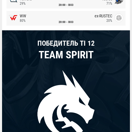
29%
71%
20:00
BO3
WW
ex-RUSTEC
80%
20%
20:00
BO3
ПОБЕДИТЕЛЬ TI 12
TEAM SPIRIT