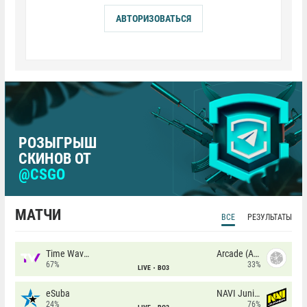
АВТОРИЗОВАТЬСЯ
РОЗЫГРЫШ
СКИНОВ ОТ
@CSGO
МАТЧИ
ВСЕ
РЕЗУЛЬТАТЫ
Time Waves
Arcade (AU)
67%
33%
LIVE
BO3
eSuba
NAVI Junior
24%
76%