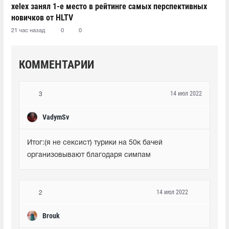
xelex⁠ занял 1-е место в рейтинге самых перспективных
новичков от HLTV
21 час назад
0
0
КОММЕНТАРИИ
14 июл 2022
3
VadymSv
Итог:(я не сексист) турики на 50к бачей 
организовывают благодаря симпам
14 июл 2022
2
Brouk