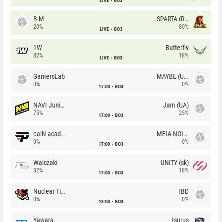
LIVE
BO3
B-M
SPARTA (RU)
20%
80%
LIVE
BO3
1W
Butterfly
82%
18%
LIVE
BO3
GamersLab
MAYBE (UA)
0%
0%
17:00
BO3
NAVI Junior
Jam (UA)
75%
25%
17:00
BO3
paiN academy
MEIA NOITE
0%
0%
17:00
BO3
Walczaki
UNiTY (sk)
82%
18%
17:00
BO3
Nuclear TigeRES
TBD
0%
0%
18:00
BO3
Yawara
Isurus