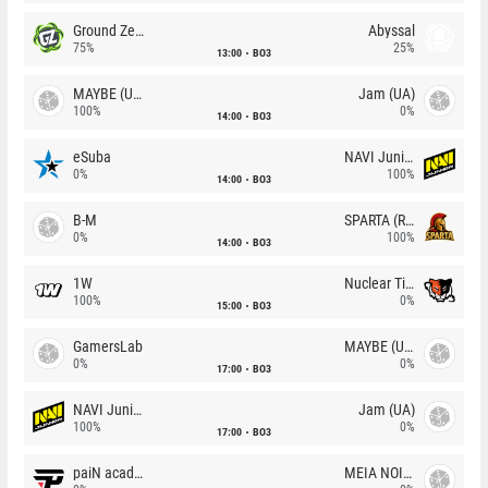
Ground Zero
Abyssal
75%
25%
13:00
BO3
MAYBE (UA)
Jam (UA)
100%
0%
14:00
BO3
eSuba
NAVI Junior
0%
100%
14:00
BO3
B-M
SPARTA (RU)
0%
100%
14:00
BO3
1W
Nuclear TigeRES
100%
0%
15:00
BO3
GamersLab
MAYBE (UA)
0%
0%
17:00
BO3
NAVI Junior
Jam (UA)
100%
0%
17:00
BO3
paiN academy
MEIA NOITE