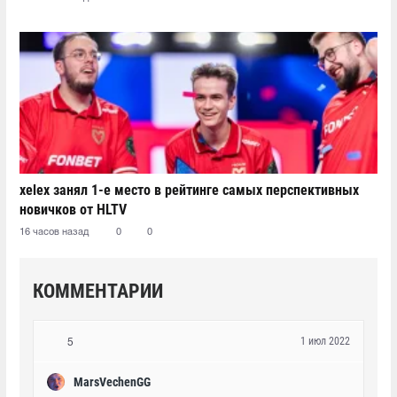
xelex⁠ занял 1-е место в рейтинге самых перспективных
новичков от HLTV
16 часов назад
0
0
КОММЕНТАРИИ
1 июл 2022
5
MarsVechenGG