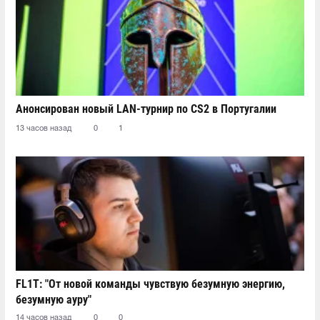
Анонсирован новый LAN-турнир по CS2 в Португалии
13 часов назад
0
1
FL1T: "От новой команды чувствую безумную энергию,
безумную ауру"
14 часов назад
0
0