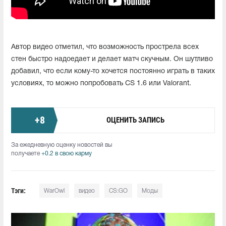
Автор видео отметил, что возможность прострела всех
стен быстро надоедает и делает матч скучным. Он шутливо
добавил, что если кому-то хочется постоянно играть в таких
условиях, то можно попробовать CS 1.6 или Valorant.
+
8
ОЦЕНИТЬ ЗАПИСЬ
За ежедневную оценку новостей вы
получаете
+0.2 в свою карму
Тэги:
WarOwl
видео
CS:GO
Моды