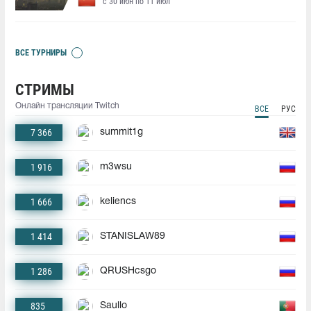
с 30 июн по 11 июл
ВСЕ ТУРНИРЫ
СТРИМЫ
Онлайн трансляции Twitch
ВСЕ
РУС
7 366
summit1g
1 916
m3wsu
1 666
keliencs
1 414
STANISLAW89
1 286
QRUSHcsgo
835
Saullo