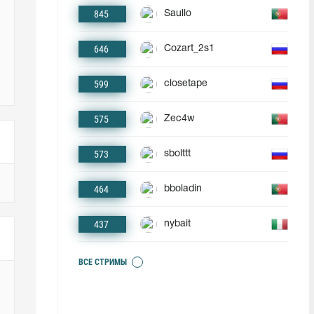
845
Saullo
646
Cozart_2s1
599
closetape
575
Zec4w
573
sbolttt
464
bboladin
437
nybait
ВСЕ СТРИМЫ