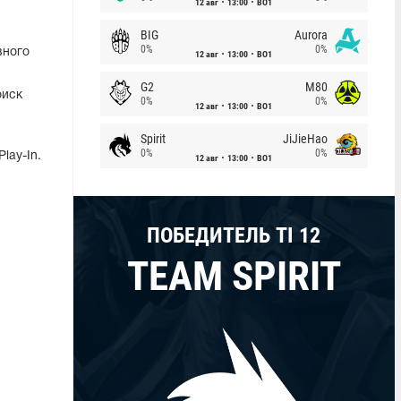
12 авг
13:00
BO1
BIG
Aurora
0%
0%
вного
12 авг
13:00
BO1
G2
M80
оиск
0%
0%
12 авг
13:00
BO1
Spirit
JiJieHao
0%
0%
lay-In.
12 авг
13:00
BO1
ПОБЕДИТЕЛЬ TI 12
TEAM SPIRIT