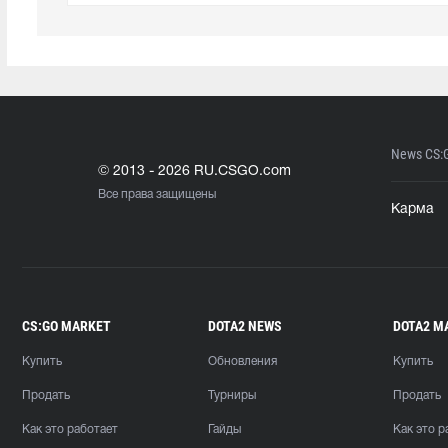
News CS:
© 2013 - 2026 RU.CSGO.com
Все права защищены
Карма
CS:GO MARKET
DOTA2 NEWS
DOTA2 M
Купить
Обновления
Купить
Продать
Турниры
Продать
Как это работает
Гайды
Как это р