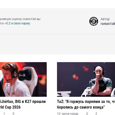
Автор
дневную оценку новостей вы
raman1u
ете
+0.2 в свою карму
JiJieHao, BIG и K27 прошли
TaZ: "Я горжусь парнями за то, ч
rld Cup 2026
боролись до самого конца"
1
0
12 часов назад
0
2