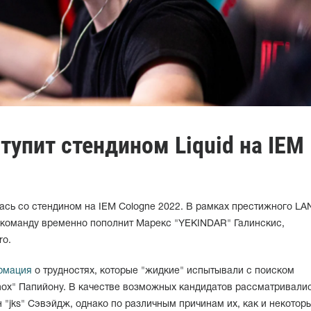
упит стендином Liquid на IEM
ась со стендином на IEM Cologne 2022. В рамках престижного LA
команду временно пополнит Марекс "YEKINDAR" Галинскис,
ro.
рмация
о трудностях, которые "жидкие" испытывали с поиском
ox" Папийону. В качестве возможных кандидатов рассматривали
 "jks" Сэвэйдж, однако по различным причинам их, как и некотор