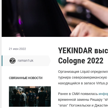
YEKINDAR выст
21 июн 2022
Cologne 2022
raman1uk
Организация Liquid определил
турнира североамериканскую 
СВЯЗАННЫЕ НОВОСТИ
находящийся в запасе Virtus.p
Ранее в СМИ появилась
инфо
временной замены Ришару "sh
"snax" Погожельски и Джастин