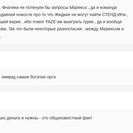
.к. Фнатики не потянули бы запросы Марекса , да и команда 
давней новости про то что Жидкие не могут найти СТЕНД-ИНа , 
ший варик , ибо помог FAZE'ам выиграть турик , да и вообще 
ови. Так что были некоторые разногласия , между Марексом и 
.
о ликвид самая богатая орга
лько деньги и нужны - это общеизвестный факт
