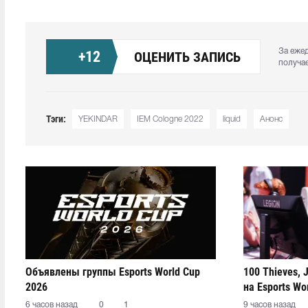
За еже
+
12
ОЦЕНИТЬ ЗАПИСЬ
получа
Тэги:
YEKINDAR
IEM Cologne 2022
liquid
Анонс
Объявлены группы Esports World Cup
100 Thieves, 
2026
на Esports Wo
6 часов назад
0
1
9 часов назад