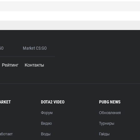
GO
Market CS:GO
Рейтинг
Контакты
ARKET
DOTA2 VIDEO
PUBG NEWS
Форум
Обновления
Видео
Турниры
аботает
Воды
Гайды