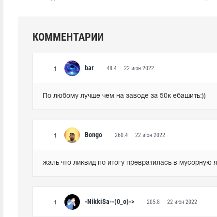
КОММЕНТАРИИ
bar
48.4
22 июн 2022
1
По любому лучше чем на заводе за 50к ебашить:))
Bongo
260.4
22 июн 2022
1
жаль что ликвид по итогу превратилась в мусорную я
-NikkiSa--(0_o)->
205.8
22 июн 2022
1