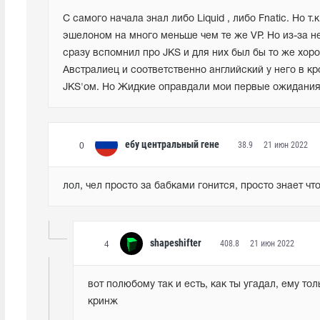
С самого начала знал либо Liquid , либо Fnatic. Но т
эшелоном на много меньше чем те же VP. Но из-за не
сразу вспомнил про JKS и для них был бы то же хоро
Австралиец и соответственно английский у него в кр
JKS'ом. Но Жидкие оправдали мои первые ожидания
eбу цeнтpaльный гeнe
38.9
21 июн 2022
0
лол, чел просто за бабками гонится, просто знает чт
shapeshifter
408.8
21 июн 2022
4
вот полюбому так и есть, как ты угадал, ему то
кринж