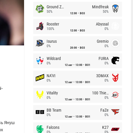
Ground Zero
Mindfreak
50%
50%
12:00
BO3
Rooster
Abyssal
100%
0%
12:00
BO3
Isurus
Gremio
0%
0%
20:00
BO3
Wildcard
FURIA
0%
0%
12 авг
13:00
BO1
NA'VI
3DMAX
0%
0%
12 авг
13:00
BO1
N-
Vitality
100 Thieves
0%
0%
12 авг
13:00
BO1
BB Team
FaZe
0%
0%
12 авг
13:00
BO1
сь Януш
Falcons
K27
ых
0%
0%