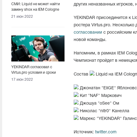
СМИ: Liquid не может найти
других неназванных игроков, н
замену shox на IEM Cologne
2022
21 июн 2022
YEKINDAR присоединится к Liq
ростера Virtus.pro. Нескольк
согласовании
с российским кл
новой команды.
Напомним, в рамках IEM Cologn
Чемпионат пройдет в немецком
YEKINDAR согласовал с
Virtus.pro условия и сроки
Состав
Liquid на IEM Cologn
своего ухода
17 июн 2022
Джонатан "EliGE" Яблоновс
Кит "NAF" Маркович
Джошуа "oSee" Ом
Николас "nitr0" Канелла
Марекс "YEKINDAR" Галинс
Источник:
twitter.com