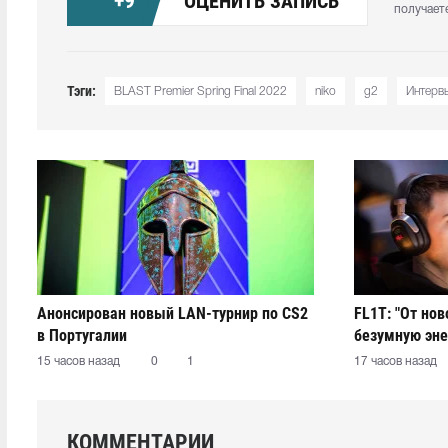
+
9
ОЦЕНИТЬ ЗАПИСЬ
получает
Тэги:
BLAST Premier Spring Final 2022
niko
g2
Интерв
Анонсирован новый LAN-турнир по CS2
FL1T: "От но
в Португалии
безумную эне
15 часов назад
0
1
17 часов назад
КОММЕНТАРИИ