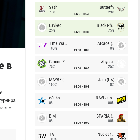
Sashi
Butterfly
71%
29%
LIVE
BO3
Lavked
Black Phoenix
25%
75%
LIVE
BO3
Time Waves
Arcade (AU)
100%
0%
13:00
BO3
е в
Ground Zero
Abyssal
75%
25%
13:00
BO3
MAYBE (UA)
Jam (UA)
100%
0%
14:00
BO3
ей
eSuba
NAVI Junior
турнира
0%
100%
14:00
BO3
едавно
B-M
SPARTA (RU)
0%
100%
14:00
BO3
1W
Nuclear TigeRES
100%
0%