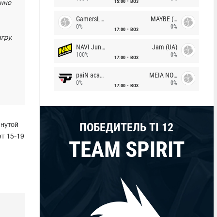
15:00
BO3
енно
GamersLab
MAYBE (UA)
0%
0%
17:00
BO3
гру.
NAVI Junior
Jam (UA)
100%
0%
17:00
BO3
paiN academy
MEIA NOITE
0%
0%
17:00
BO3
ПОБЕДИТЕЛЬ TI 12
янутой
ет 15-19
TEAM SPIRIT