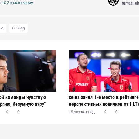
raman1u
е
+0.2 в свою карму
ью
BLIX.gg
вой команды чувствую
xelex⁠ занял 1-е место в рейтинг
ргию, безумную ауру"
перспективных новичков от HLT
0
0
19 часов назад
0
0