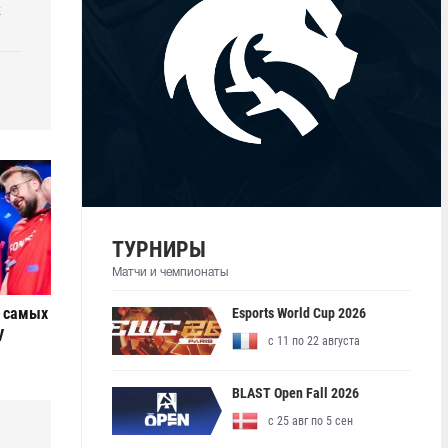
k
ТУРНИРЫ
Матчи и чемпионаты
е самых
Esports World Cup 2026
V
с 11 по 22 августа
BLAST Open Fall 2026
с 25 авг по 5 сен