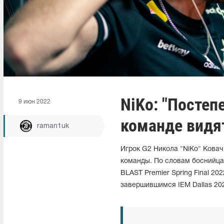
NiKo: "Постеп
9 июн 2022
команде видят
raman1uk
Игрок G2 Никола "NiKo" Ковач
команды. По словам боснийца
BLAST Premier Spring Final 20
завершившимся IEM Dallas 20