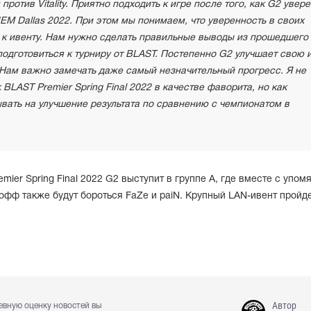
ротив Vitality. Приятно подходить к игре после того, как G2 увер
IEM Dallas 2022. При этом мы понимаем, что уверенность в своих
а к ивенту. Нам нужно сделать правильные выводы из прошедшего
одготовиться к турниру от BLAST. Постепенно G2 улучшает свою и
 Нам важно замечать даже самый незначительный прогресс. Я не
BLAST Premier Spring Final 2022 в качестве фаворита, но как
ать на улучшение результата по сравнению с чемпионатом в
ier Spring Final 2022 G2 выступит в группе A, где вместе с упом
й-офф также будут бороться FaZe и paiN. Крупный LAN-ивент пройд
Автор
евную оценку новостей вы