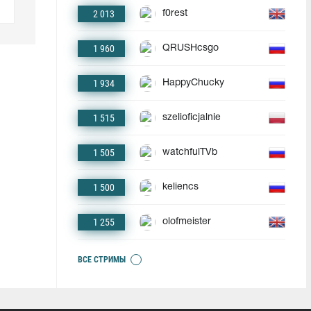
2 013
f0rest
1 960
QRUSHcsgo
1 934
HappyChucky
1 515
szelioficjalnie
1 505
watchfulTVb
1 500
keliencs
1 255
olofmeister
ВСЕ СТРИМЫ