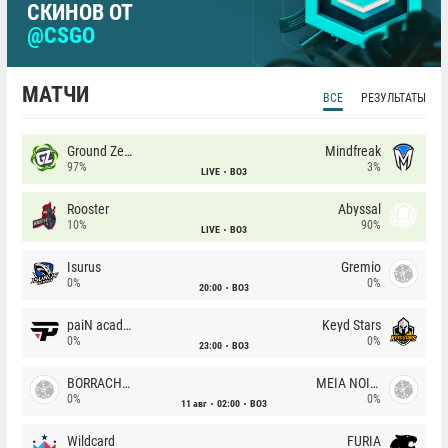
СКИНОВ ОТ
@CSGO
МАТЧИ
ВСЕ
РЕЗУЛЬТАТЫ
Ground Zero
Mindfreak
97%
3%
LIVE
BO3
Rooster
Abyssal
10%
90%
LIVE
BO3
Isurus
Gremio
0%
0%
20:00
BO3
paiN academy
Keyd Stars
0%
0%
23:00
BO3
BORRACHEIROS
MEIA NOITE
0%
0%
11 авг
02:00
BO3
Wildcard
FURIA