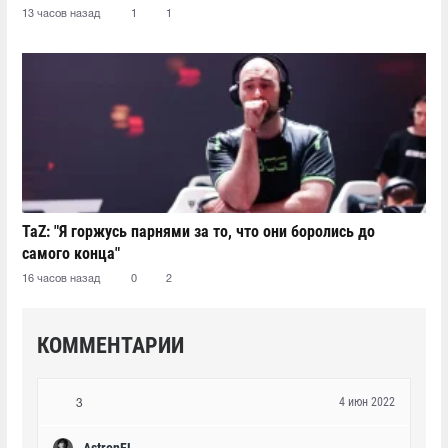
13 часов назад
1
1
TaZ: "Я горжусь парнями за то, что они боролись до
самого конца"
16 часов назад
0
2
КОММЕНТАРИИ
4 июн 2022
3
AstronFL