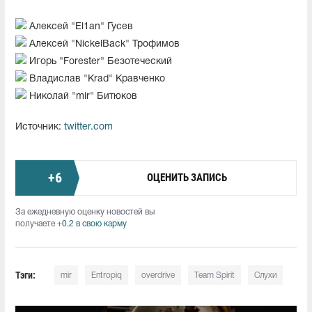
Алексей "El1an" Гусев
Алексей "NickelBack" Трофимов
Игорь "Forester" Безотеческий
Владислав "Krad" Кравченко
Николай "mir" Битюков
Источник:
twitter.com
+
6
ОЦЕНИТЬ ЗАПИСЬ
За ежедневную оценку новостей вы
получаете
+0.2 в свою карму
Тэги:
mir
Entropiq
overdrive
Team Spirit
Слухи