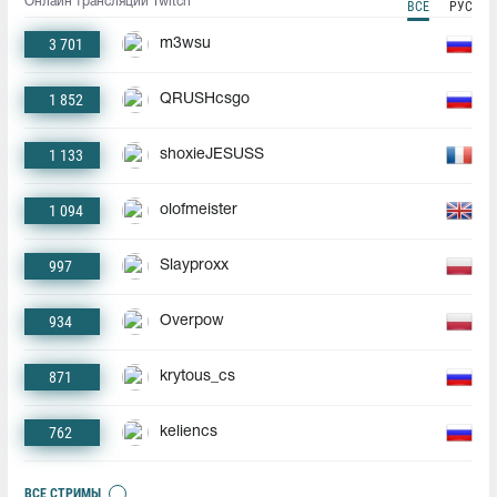
Онлайн трансляции Twitch
ВСЕ
РУС
3 701
m3wsu
1 852
QRUSHcsgo
1 133
shoxieJESUSS
1 094
olofmeister
997
Slayproxx
934
Overpow
871
krytous_cs
762
keliencs
ВСЕ СТРИМЫ