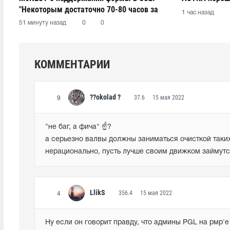
"Некоторым достаточно 70-80 часов за
1 час назад
две недели, а кому-то – 100-110"
51 минуту назад
0
0
КОММЕНТАРИИ
??okolad ?
37.6
15 мая 2022
9
"не баг, а фича" ☝?

а серьезно валвы должны заниматься очисткой таких ба
нерационально, пусть лучше своим движком займут
LlikS
356.4
15 мая 2022
4
Ну если он говорит правду, что админы PGL на рмр'е