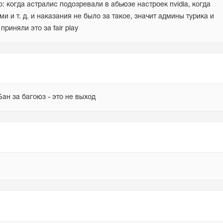
когда астралис подозревали в абьюзе настроек nvidia, когда 
 и т. д. и наказания не было за такое, значит админы турика и 
риняли это за fair play
Бан за багоюз - это не выход