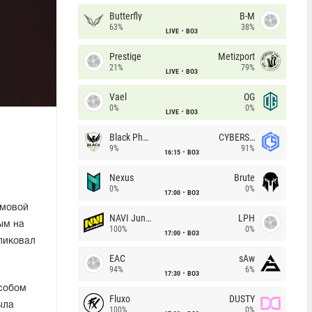
Butterfly
B-M
63%
38%
LIVE
BO3
Prestige
Metizport
21%
79%
LIVE
BO3
Vael
OG
0%
0%
LIVE
BO3
в
Black Phoenix
CYBERSHOKE
9%
91%
16:15
BO3
Nexus
Brute
0%
0%
17:00
BO3
ымовой
NAVI Junior
LPH
ым на
100%
0%
17:00
BO3
бликовал
EAC
sAw
94%
6%
17:30
BO3
особом
Fluxo
DUSTY
ыла
100%
0%