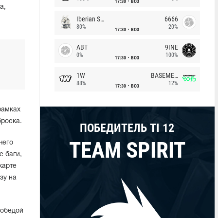
17:30
BO3
а,
Iberian Soul
6666
80%
20%
17:30
BO3
ABT
9INE
0%
100%
17:30
BO3
1W
BASEMENT BOYS
88%
12%
17:30
BO3
рамках
роска.
ПОБЕДИТЕЛЬ TI 12
TEAM SPIRIT
чего
е баги,
карте
зу на
победой