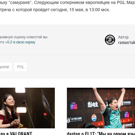
ользу "самураев". Следующим соперником европейцев на PGL Maj
треча с которой пройдет сегодня, 15 мая, в 13:00 мск.
Автор
дневную оценку новостей вы
raman1u
ете
+0.2 в свою карму
perial
PGL
ла в VALORANT
dastan о FL1T: "Мы на одном яз