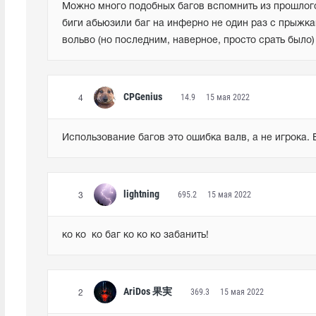
Можно много подобных багов вспомнить из прошлого: 
биги абьюзили баг на инферно не один раз с прыжками
вольво (но последним, наверное, просто срать было) п
CPGenius
14.9
15 мая 2022
4
Использование багов это ошибка валв, а не игрока. 
lightning
695.2
15 мая 2022
3
ко ко  ко баг ко ко ко забанить!
AriDos 果実
369.3
15 мая 2022
2