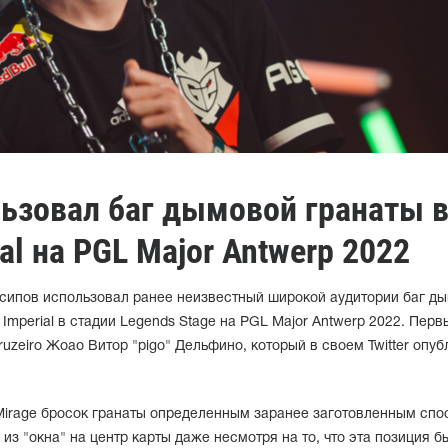
ьзовал баг дымовой гранаты 
al на PGL Major Antwerp 2022
ипов использовал ранее неизвестный широкой аудитории баг д
Imperial в стадии Legends Stage на PGL Major Antwerp 2022. Перв
uzeiro Жоао Витор "pigo" Дельфино, который в своем Twitter опу
 Mirage бросок гранаты определенным заранее заготовленным сп
из "окна" на центр карты даже несмотря на то, что эта позиция б