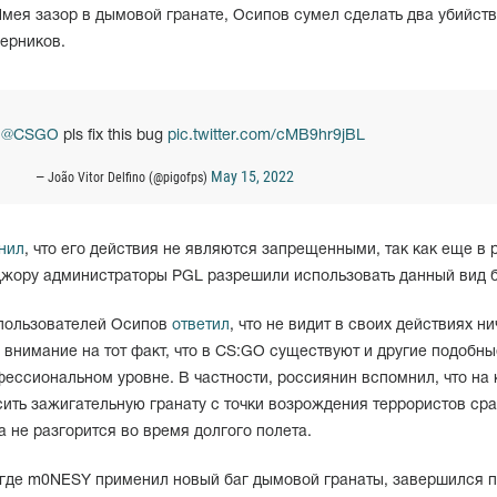
мея зазор в дымовой гранате, Осипов сумел сделать два убийств
ерников.
F
@CSGO
pls fix this bug
pic.twitter.com/cMB9hr9jBL
May 15, 2022
— João Vitor Delfino (@pigofps)
нил
, что его действия не являются запрещенными, так как еще в 
жору администраторы PGL разрешили использовать данный вид б
 пользователей Осипов
ответил
, что не видит в своих действиях ни
 внимание на тот факт, что в CS:GO существуют и другие подобны
ессиональном уровне. В частности, россиянин вспомнил, что на 
сить зажигательную гранату с точки возрождения террористов сра
а не разгорится во время долгого полета.
, где m0NESY применил новый баг дымовой гранаты, завершился 