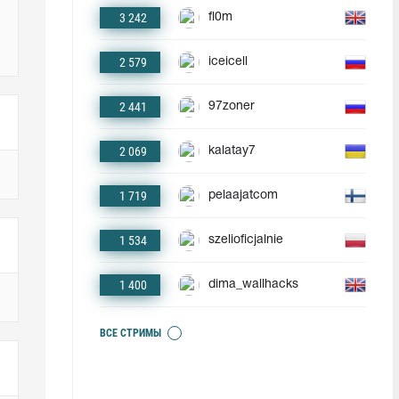
3 242
fl0m
2 579
iceicell
2 441
97zoner
2 069
kalatay7
1 719
pelaajatcom
1 534
szelioficjalnie
1 400
dima_wallhacks
ВСЕ СТРИМЫ