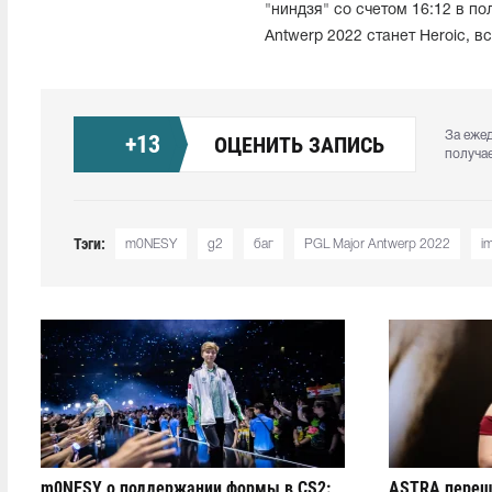
"ниндзя" со счетом 16:12 в п
Antwerp 2022 станет Heroic, вс
За еже
+
13
ОЦЕНИТЬ ЗАПИСЬ
получа
Тэги:
m0NESY
g2
баг
PGL Major Antwerp 2022
im
m0NESY о поддержании формы в CS2:
ASTRA переш