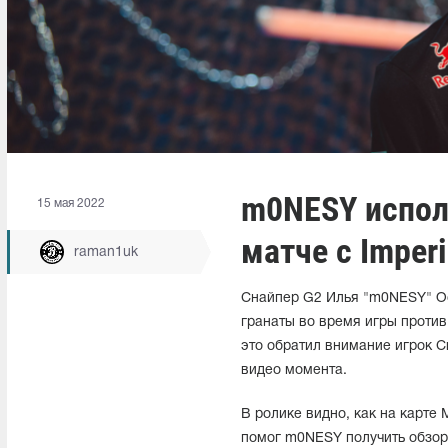
m0NESY испол
15 мая 2022
матче с Imperi
raman1uk
Снайпер G2 Илья "m0NESY" Ос
гранаты во время игры против 
это обратил внимание игрок Cr
видео момента.
В ролике видно, как на карте
помог m0NESY получить обзор 