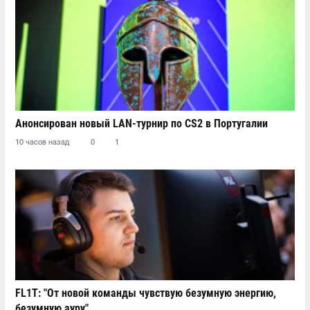
Анонсирован новый LAN-турнир по CS2 в Португалии
10 часов назад
0
1
FL1T: "От новой команды чувствую безумную энергию,
безумную ауру"