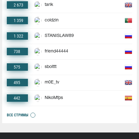
2 673
tarik
1 359
coldzin
1 322
STANISLAW89
738
friend44444
575
sbolttt
495
m0E_tv
442
NikoMfps
ВСЕ СТРИМЫ