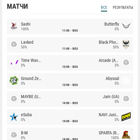
МАТЧИ
ВСЕ
РЕЗУЛЬТАТЫ
Sashi
Butterfly
100%
0%
11:00
BO3
Lavked
Black Phoenix
50%
50%
11:00
BO3
Time Waves
Arcade (AU)
0%
0%
13:00
BO3
Ground Zero
Abyssal
0%
0%
13:00
BO3
MAYBE (UA)
Jam (UA)
0%
0%
14:00
BO3
eSuba
NAVI Junior
0%
0%
14:00
BO3
B-M
SPARTA (RU)
0%
100%
14:00
BO3