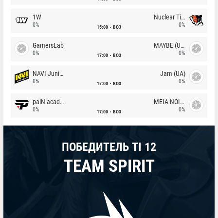
1W
Nuclear TigeRES
0%
0%
15:00
BO3
GamersLab
MAYBE (UA)
0%
0%
17:00
BO3
NAVI Junior
Jam (UA)
0%
0%
17:00
BO3
paiN academy
MEIA NOITE
0%
0%
17:00
BO3
ПОБЕДИТЕЛЬ TI 12
TEAM SPIRIT