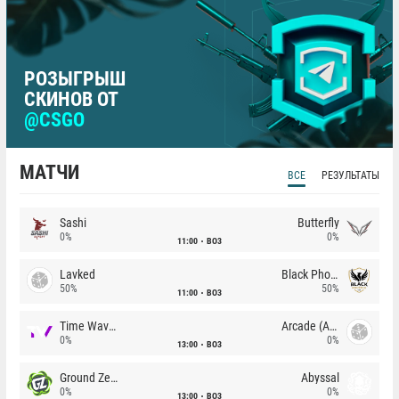
РОЗЫГРЫШ
СКИНОВ ОТ
@CSGO
МАТЧИ
ВСЕ
РЕЗУЛЬТАТЫ
Sashi
Butterfly
0%
0%
11:00
BO3
Lavked
Black Phoenix
50%
50%
11:00
BO3
Time Waves
Arcade (AU)
0%
0%
13:00
BO3
Ground Zero
Abyssal
0%
0%
13:00
BO3