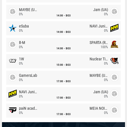
MAYBE (UA)
Jam (UA)
0%
0%
14:00
BO3
eSuba
NAVI Junior
0%
0%
14:00
BO3
B-M
SPARTA (RU)
0%
100%
14:00
BO3
1W
Nuclear TigeRES
0%
0%
15:00
BO3
GamersLab
MAYBE (UA)
0%
0%
17:00
BO3
NAVI Junior
Jam (UA)
0%
0%
17:00
BO3
paiN academy
MEIA NOITE
0%
0%
17:00
BO3