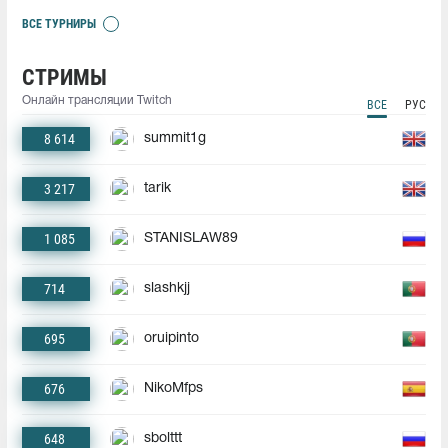
ВСЕ ТУРНИРЫ
СТРИМЫ
Онлайн трансляции Twitch
ВСЕ
РУС
8 614
summit1g
3 217
tarik
1 085
STANISLAW89
714
slashkjj
695
oruipinto
676
NikoMfps
648
sbolttt