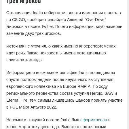
трех игроков
Организация fnatic собирается внести изменения в состав
по CS:GO, сообщает инсайдер Алексей "OverDrive"
Бирюков в своем Twitter. По его информации, клуб намерен
заменить двух-трех игроков.
Источник не уточнил, о каких именно киберспортсменах
идет речь. Также неизвестны имена потенциальных
новичков команды.
Информация о возможном решафле fnatic последовала
спустя полторы недели после неудачного выступления
европейского коллектива на Europe RMR A. По ходу
регионального первенства состав уступил Heroic, SAW и
Eternal Fire, тем самым лишившись шансов принять участие
в PGL Major Antwerp 2022.
Напомним, текущий состав fnatic был
сформирован
в
конце марта текущего года. Вместе с постоянными