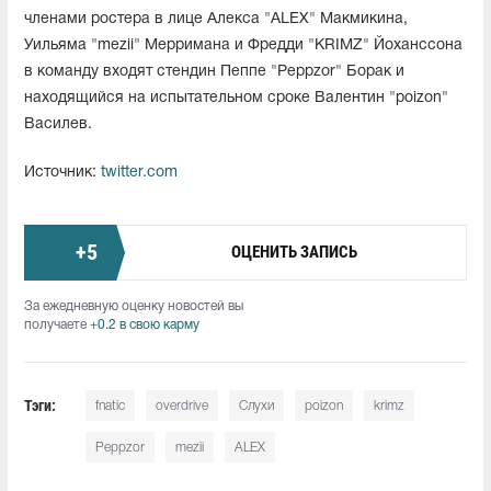
членами ростера в лице Алекса "ALEX" Макмикина,
Уильяма "mezii⁠" Мерримана и Фредди "KRIMZ" Йоханссона
в команду входят стендин Пеппе "Peppzor" Борак и
находящийся на испытательном сроке Валентин "poizon"
Василев.
Источник:
twitter.com
+
5
ОЦЕНИТЬ ЗАПИСЬ
За ежедневную оценку новостей вы
получаете
+0.2 в свою карму
Тэги:
fnatic
overdrive
Слухи
poizon
krimz
Peppzor
mezii⁠
ALEX