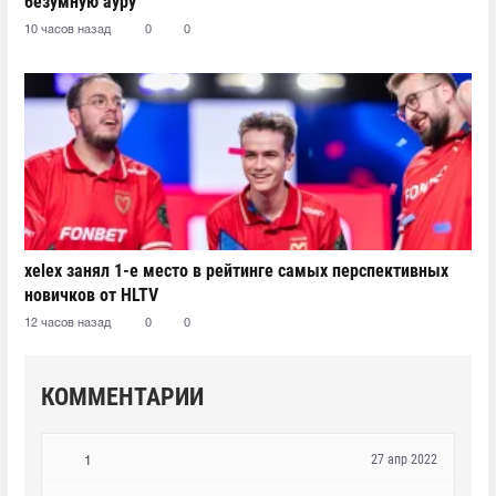
безумную ауру"
10 часов назад
0
0
xelex⁠ занял 1-е место в рейтинге самых перспективных
новичков от HLTV
12 часов назад
0
0
КОММЕНТАРИИ
27 апр 2022
1