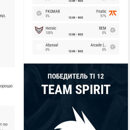
12:00
BO3
FKOMAR
Fnatic
ер,
3%
97%
12:00
BO3
Heroic
REM
100%
0%
12:00
BO3
Abyssal
Arcade (AU)
0%
0%
13:00
BO3
ПОБЕДИТЕЛЬ TI 12
TEAM SPIRIT
хорошо
т по