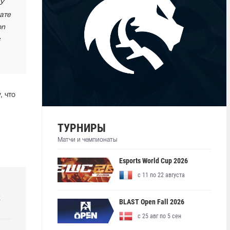
 У
ате
on
с
, что
ТУРНИРЫ
Матчи и чемпионаты
Esports World Cup 2026
с 11 по 22 августа
k
BLAST Open Fall 2026
с 25 авг по 5 сен