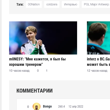
Тэги:
00Nation
coldzera
Интервью
PGL Major Antwerp
m0NESY: "Мне кажется, я был бы
interz о BC.G
хорошим тренером"
может быть 
10 часов назад
0
1
12 часов назад
КОММЕНТАРИИ
Bongo
260.4
12 апр 2022
0