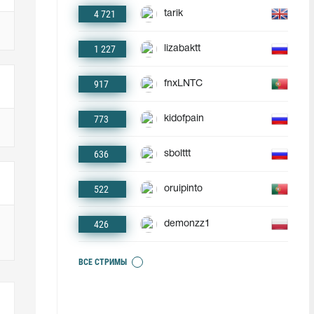
4 721
tarik
1 227
lizabaktt
917
fnxLNTC
773
kidofpain
636
sbolttt
522
oruipinto
426
demonzz1
ВСЕ СТРИМЫ