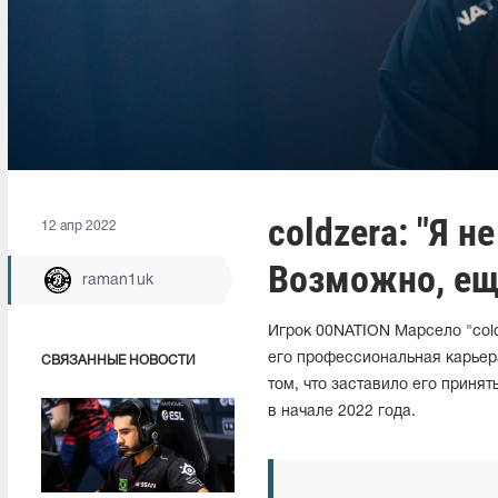
coldzera: "Я н
12 апр 2022
Возможно, еще
raman1uk
Игрок 00NATION Марсело "cold
его профессиональная карьера
СВЯЗАННЫЕ НОВОСТИ
том, что заставило его приня
в начале 2022 года.