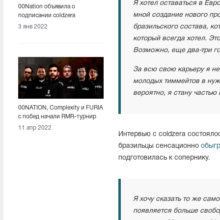
Я хотел оставаться в Евр
00Nation объявила о
мной создание нового пр
подписании coldzera
бразильского состава, ко
3 янв 2022
который всегда хотел. Это
Возможно, еще два-три го
За всю свою карьеру я не
молодых тиммейтов в нужн
вероятно, я стану частью
00NATION, Complexity и FURIA
с побед начали RMR-турнир
для Америки
11 апр 2022
Интервью с coldzera состояло
бразильцы сенсационно
обыг
подготовилась к сопернику.
Я хочу сказать то же само
появляется больше свобод