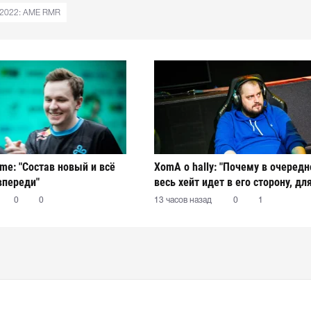
 2022: AME RMR
ame: "Состав новый и всё
XomA о hally: "Почему в очередн
впереди"
весь хейт идет в его сторону, дл
остается загадкой"
0
0
13 часов назад
0
1