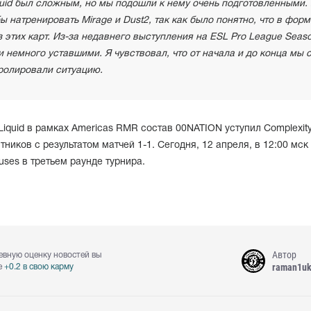
quid был сложным, но мы подошли к нему очень подготовленными.
ы натренировать Mirage и Dust2, так как было понятно, что в форм
з этих карт. Из-за недавнего выступления на ESL Pro League Seas
и немного уставшими. Я чувствовал, что от начала и до конца мы 
ролировали ситуацию.
iquid в рамках Americas RMR состав 00NATION уступил Complexity
тников с результатом матчей 1-1. Сегодня, 12 апреля, в 12:00 мск
uses в третьем раунде турнира.
Автор
евную оценку новостей вы
raman1u
е
+0.2 в свою карму