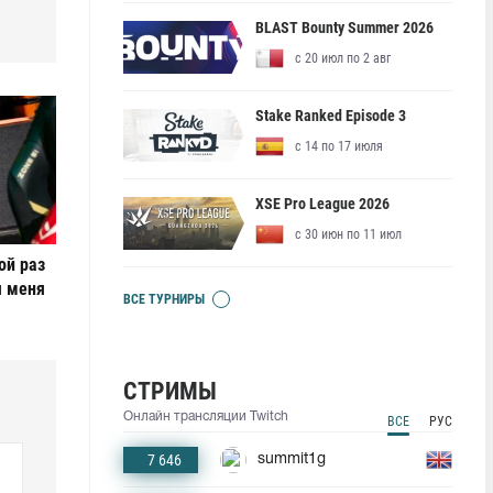
BLAST Bounty Summer 2026
с 20 июл по 2 авг
Stake Ranked Episode 3
с 14 по 17 июля
XSE Pro League 2026
с 30 июн по 11 июл
ой раз
я меня
ВСЕ ТУРНИРЫ
СТРИМЫ
Онлайн трансляции Twitch
ВСЕ
РУС
7 646
summit1g