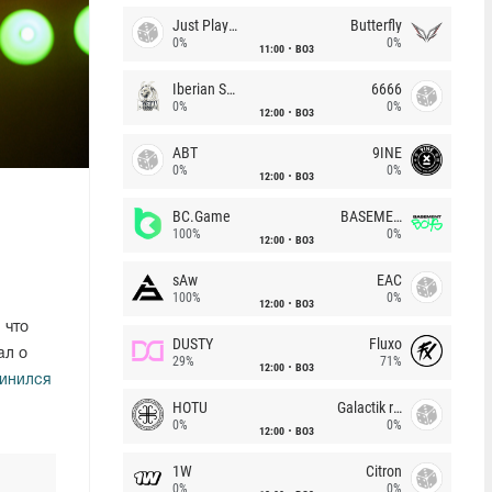
Just Players
Butterfly
0%
0%
11:00
BO3
Iberian Soul
6666
0%
0%
12:00
BO3
ABT
9INE
0%
0%
12:00
BO3
BC.Game
BASEMENT BOYS
100%
0%
12:00
BO3
sAw
EAC
100%
0%
12:00
BO3
 что
DUSTY
Fluxo
ал о
29%
71%
12:00
BO3
инился
HOTU
Galactik rebels
0%
0%
12:00
BO3
1W
Citron
0%
0%