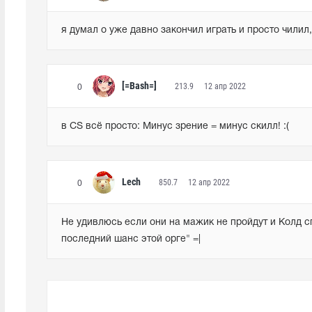
я думал о уже давно закончил играть и просто чилил,
[=Bash=]
213.9
12 апр 2022
0
в CS всё просто: Минус зрение = минус скилл! :(
Lech
850.7
12 апр 2022
0
Не удивлюсь если они на мажик не пройдут и Колд спу
последний шанс этой орге" =|