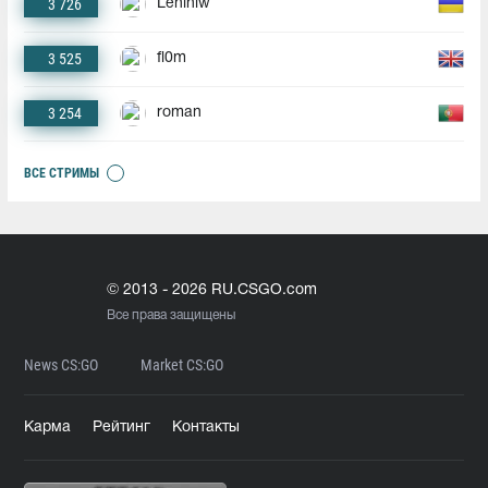
3 726
Leniniw
3 525
fl0m
3 254
roman
ВСЕ СТРИМЫ
© 2013 - 2026 RU.CSGO.com
Все права защищены
News CS:GO
Market CS:GO
Карма
Рейтинг
Контакты