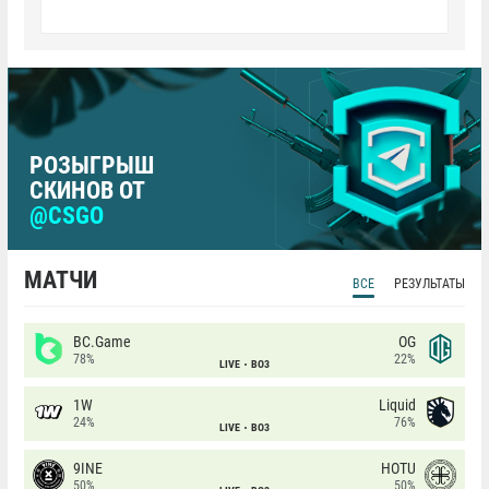
РОЗЫГРЫШ
СКИНОВ ОТ
@CSGO
МАТЧИ
ВСЕ
РЕЗУЛЬТАТЫ
BC.Game
OG
78%
22%
LIVE
BO3
1W
Liquid
24%
76%
LIVE
BO3
9INE
HOTU
50%
50%