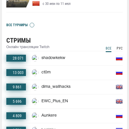
с 30 июн по 11 июл
ВСЕ ТУРНИРЫ
СТРИМЫ
Онлайн трансляции Twitch
ВСЕ
РУС
28 071
shadowkekw
13 003
ct0m
9 861
dima_wallhacks
5 696
EWC_Plus_EN
4 809
Aunkere