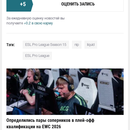
+
5
ОЦЕНИТЬ ЗАПИСЬ
За ежедневную оценку новостей вы
получаете
+0.2 в свою карму
Тэги:
ESL Pro League Season 15
nip
liquid
ESL Pro League
Определились пары соперников в плей-офф
квалификации на EWC 2026