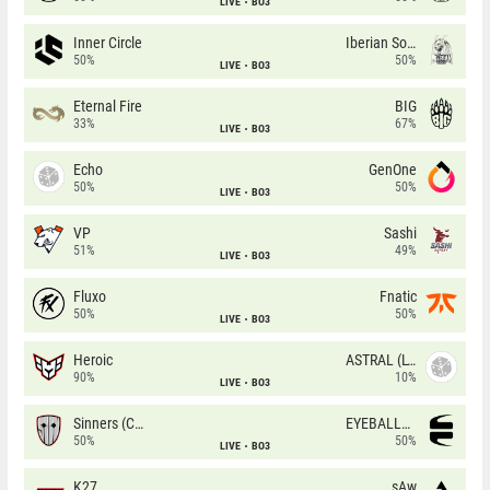
LIVE
BO3
Inner Circle
Iberian Soul
50%
50%
LIVE
BO3
Eternal Fire
BIG
33%
67%
LIVE
BO3
Echo
GenOne
50%
50%
LIVE
BO3
VP
Sashi
51%
49%
LIVE
BO3
Fluxo
Fnatic
50%
50%
LIVE
BO3
Heroic
ASTRAL (LT)
90%
10%
LIVE
BO3
Sinners (CZ)
EYEBALLERS
50%
50%
LIVE
BO3
K27
sAw