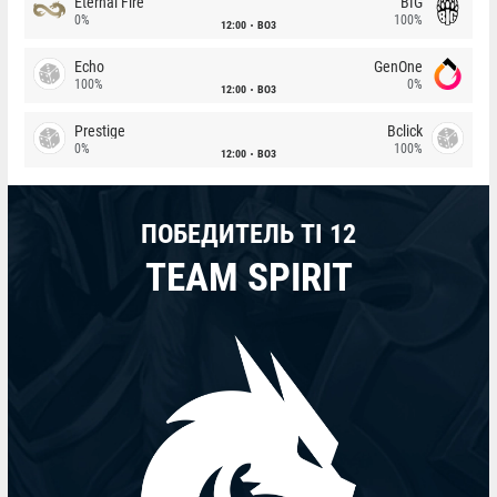
Eternal Fire
BIG
0%
100%
12:00
BO3
Echo
GenOne
100%
0%
12:00
BO3
Prestige
Bclick
0%
100%
12:00
BO3
ПОБЕДИТЕЛЬ TI 12
TEAM SPIRIT