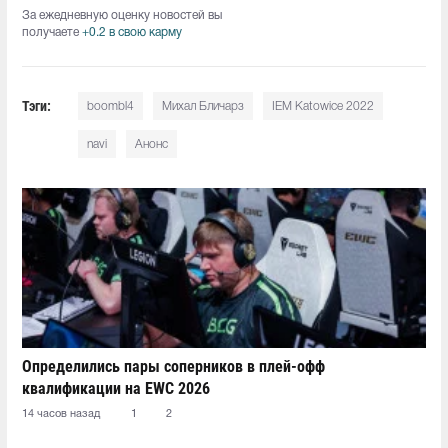
За ежедневную оценку новостей вы
получаете
+0.2 в свою карму
Тэги:
boombl4
Михал Бличарз
IEM Katowice 2022
navi
Анонс
Определились пары соперников в плей-офф
квалификации на EWC 2026
14 часов назад
1
2