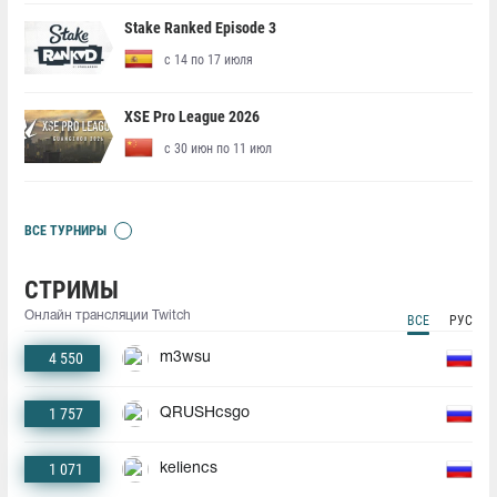
Stake Ranked Episode 3
с 14 по 17 июля
XSE Pro League 2026
с 30 июн по 11 июл
ВСЕ ТУРНИРЫ
СТРИМЫ
Онлайн трансляции Twitch
ВСЕ
РУС
4 550
m3wsu
1 757
QRUSHcsgo
1 071
keliencs