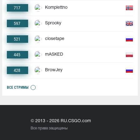
717
Komplettno
597
Sprooky
521
closetape
445
mASKED
428
BrowJey
ВСЕ СТРИМЫ
© 2013 - 2026 RU.CSGO.com
Все права защищены