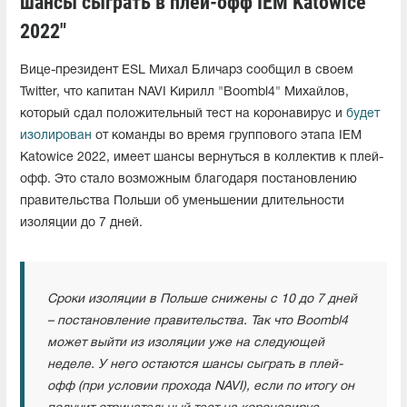
шансы сыграть в плей-офф IEM Katowice
2022"
Вице-президент ESL Михал Бличарз сообщил в своем
Twitter, что капитан NAVI Кирилл "Boombl4" Михайлов,
который сдал положительный тест на коронавирус и
будет
изолирован
от команды во время группового этапа IEM
Katowice 2022, имеет шансы вернуться в коллектив к плей-
офф. Это стало возможным благодаря постановлению
правительства Польши об уменьшении длительности
изоляции до 7 дней.
Сроки изоляции в Польше снижены с 10 до 7 дней
– постановление правительства.
Так что
Boombl4
может выйти из изоляции уже на следующей
неделе.
У него
остаются шансы сыграть в плей-
офф (при условии прохода NAVI), если по итогу он