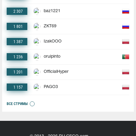
2 307
baz1221
1 801
ZKT69
1 387
IzakOOO
1 236
oruipinto
1 201
OfficialHyper
1 157
PAGO3
ВСЕ СТРИМЫ