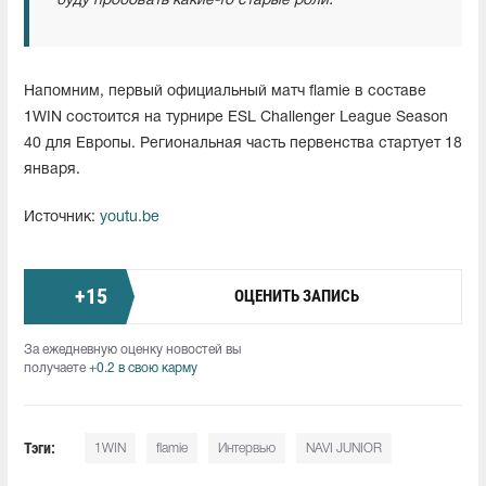
буду пробовать какие-то старые роли.
Напомним, первый официальный матч flamie в составе
1WIN состоится на турнире ESL Challenger League Season
40 для Европы. Региональная часть первенства стартует 18
января.
Источник:
youtu.be
+
15
ОЦЕНИТЬ ЗАПИСЬ
За ежедневную оценку новостей вы
получаете
+0.2 в свою карму
Тэги:
1WIN
flamie
Интервью
NAVI JUNIOR