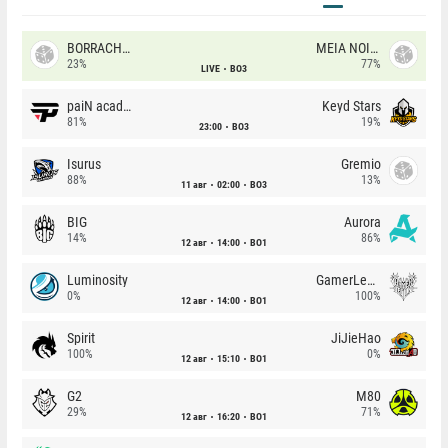
BORRACHEIROS
MEIA NOITE
23%
77%
LIVE
BO3
paiN academy
Keyd Stars
81%
19%
23:00
BO3
Isurus
Gremio
88%
13%
11 авг
02:00
BO3
BIG
Aurora
14%
86%
12 авг
14:00
BO1
Luminosity
GamerLegion
0%
100%
12 авг
14:00
BO1
Spirit
JiJieHao
100%
0%
12 авг
15:10
BO1
G2
M80
29%
71%
12 авг
16:20
BO1