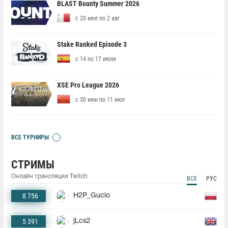
BLAST Bounty Summer 2026
с 20 июл по 2 авг
Stake Ranked Episode 3
с 14 по 17 июля
XSE Pro League 2026
с 30 июн по 11 июл
ВСЕ ТУРНИРЫ
СТРИМЫ
Онлайн трансляции Twitch
ВСЕ
РУС
8 756
H2P_Gucio
5 391
jLcs2