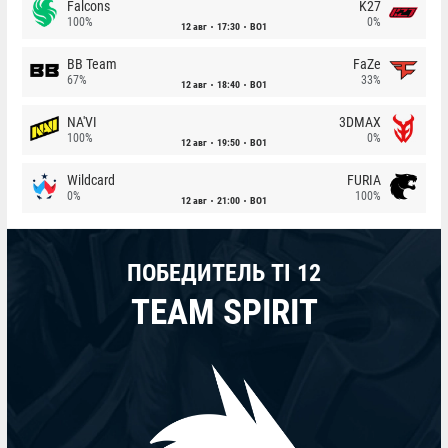
Falcons
K27
100%
0%
12 авг
17:30
BO1
BB Team
FaZe
67%
33%
12 авг
18:40
BO1
NA'VI
3DMAX
100%
0%
12 авг
19:50
BO1
Wildcard
FURIA
0%
100%
12 авг
21:00
BO1
ПОБЕДИТЕЛЬ TI 12
TEAM SPIRIT