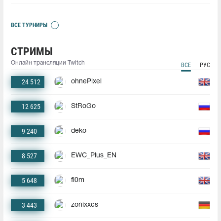
ВСЕ ТУРНИРЫ
СТРИМЫ
Онлайн трансляции Twitch
ВСЕ
РУС
24 512
ohnePixel
12 625
StRoGo
9 240
deko
8 527
EWC_Plus_EN
5 648
fl0m
3 443
zonixxcs