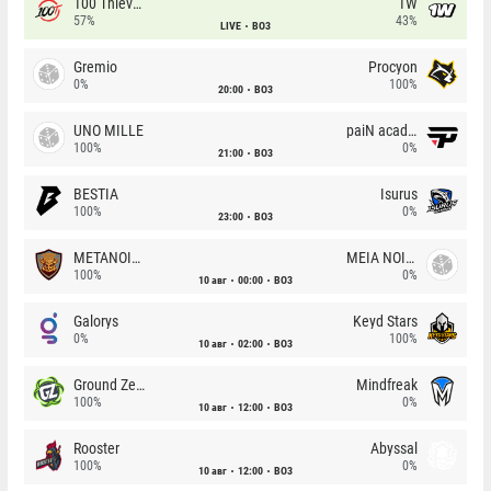
100 Thieves
1W
57%
43%
LIVE
BO3
Gremio
Procyon
0%
100%
20:00
BO3
UNO MILLE
paiN academy
100%
0%
21:00
BO3
BESTIA
Isurus
100%
0%
23:00
BO3
METANOIA Wolves
MEIA NOITE
100%
0%
10 авг
00:00
BO3
Galorys
Keyd Stars
0%
100%
10 авг
02:00
BO3
Ground Zero
Mindfreak
100%
0%
10 авг
12:00
BO3
Rooster
Abyssal
100%
0%
10 авг
12:00
BO3