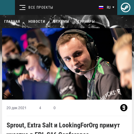
ВСЕ ПРОЕКТЫ
RU
ГЛАВНАЯ
НОВОСТИ
СТРИМЫ
ТУРНИРЫ
20 дек 2021
4
0
Sprout, Extra Salt и LookingForOrg примут