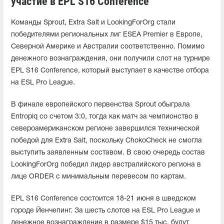
участие в EPL S16 Conference
Команды Sprout, Extra Salt и LookingForOrg стали
победителями региональных лиг ESEA Premier в Европе,
Северной Америке и Австралии соответственно. Помимо
денежного вознаграждения, они получили слот на турнире
EPL S16 Conference, который выступает в качестве отбора
на ESL Pro League.
В финале европейского первенства Sprout обыграла
Entropiq со счетом 3:0, тогда как матч за чемпионство в
североамериканском регионе завершился технической
победой для Extra Salt, поскольку ChokoCheck не смогла
выступить заявленным составом. В свою очередь состав
LookingForOrg победил лидер австралийского региона в
лице ORDER с минимальным перевесом по картам.
EPL S16 Conference состоится 18-21 июня в шведском
городе Йенчепинг. За шесть слотов на ESL Pro League и
денежное вознаграждение в размере $15 тыс. будут