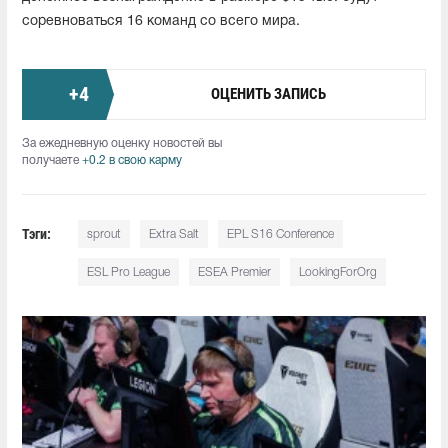
соревноваться 16 команд со всего мира.
+
4
ОЦЕНИТЬ ЗАПИСЬ
За ежедневную оценку новостей вы
получаете
+0.2 в свою карму
Тэги:
sprout
Extra Salt
EPL S16 Conference
ESL Pro League
ESEA Premier
LookingForOrg