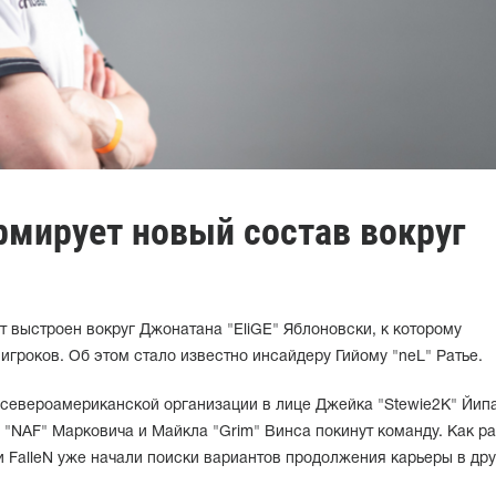
ормирует новый состав вокруг
ет выстроен вокруг Джонатана "EliGE" Яблоновски, к которому
игроков. Об этом стало известно инсайдеру Гийому "neL" Ратье.
североамериканской организации в лице Джейка "Stewie2K" Йипа
а "NAF" Марковича и Майкла "Grim" Винса покинут команду. Как р
 FalleN уже начали поиски вариантов продолжения карьеры в др