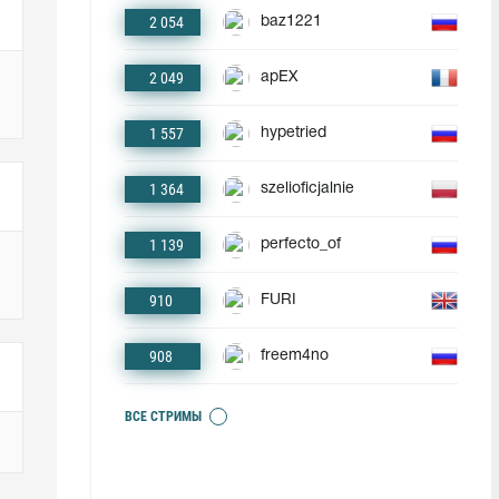
2 054
baz1221
2 049
apEX
1 557
hypetried
1 364
szelioficjalnie
1 139
perfecto_of
910
FURI
908
freem4no
ВСЕ СТРИМЫ