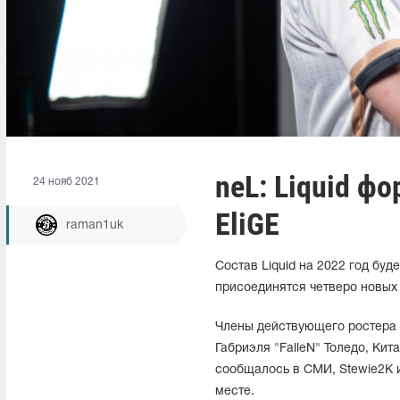
neL: Liquid ф
24 нояб 2021
EliGE
raman1uk
Состав Liquid на 2022 год буд
присоединятся четверо новых 
Члены действующего ростера 
Габриэля "FalleN" Толедо, Кит
сообщалось в СМИ, Stewie2K и
месте.