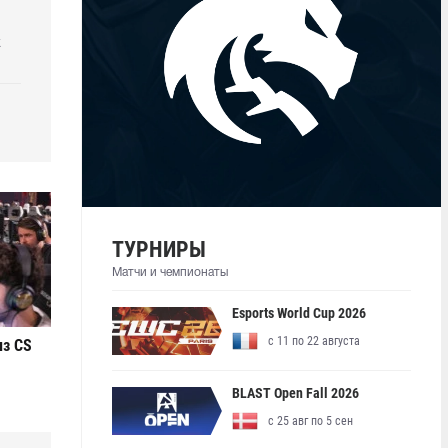
k
ТУРНИРЫ
Матчи и чемпионаты
Esports World Cup 2026
с 11 по 22 августа
из CS
BLAST Open Fall 2026
с 25 авг по 5 сен