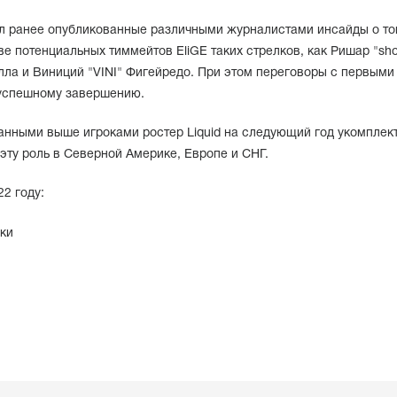
ил ранее опубликованные различными журналистами инсайды о том
ве потенциальных тиммейтов EliGE таких стрелков, как Ришар "sh
елла и Виниций "VINI" Фигейредо. При этом переговоры с первыми
 успешному завершению.
анными выше игроками ростер Liquid на следующий год укомплек
 эту роль в Северной Америке, Европе и СНГ.
2 году:
ки