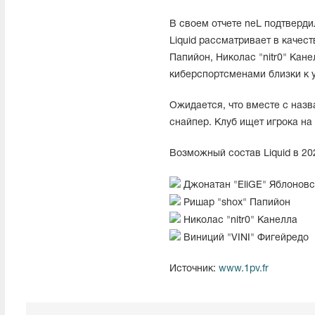
В своем отчете neL подтверд
Liquid рассматривает в качест
Папийон, Николас "nitr0" Кан
киберспортсменами близки к
Ожидается, что вместе с назв
снайпер. Клуб ищет игрока на
Возможный состав Liquid в 202
Джонатан "EliGE" Яблоновс
Ришар "shox" Папийон
Николас "nitr0" Канелла
Виниций "VINI" Фигейредо
Источник:
www.1pv.fr