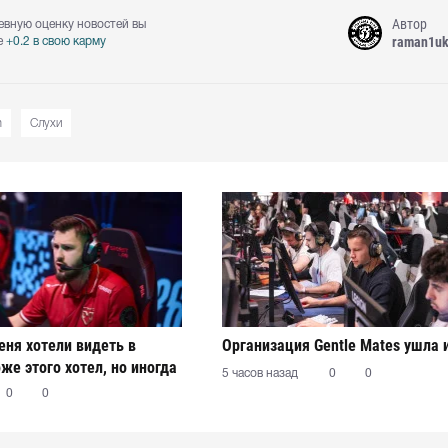
Автор
евную оценку новостей вы
raman1u
е
+0.2 в свою карму
m
Слухи
еня хотели видеть в
Организация Gentle Mates ушла 
же этого хотел, но иногда
5 часов назад
0
0
огут прийти к согласию"
0
0