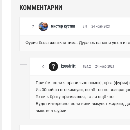
КОММЕНТАРИИ
мистер кустик
8.8
24 нояб 2021
7
Фурия была жесткая тима. Дурачек на хени ушел и вс
l200drift
824.2
24 нояб 2021
0
Причём, если я правильно помню, орга (фурия) с
Из 00нейшн его кикнули, но чёт он не возвращае
То ли к брату привязался, то ли ещё что

Будет интересно, если вини выкупят жидкие, дро
вместе в фурии