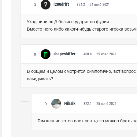
l200drift
824.2
24 нояб 2021
3
Уход вини ещё больше ударит по фурии

Вместо него либо каког-нибудь старого игрока возьм
shapeshifter
408.8
25 нояб 2021
0
В общем и целом смотрится симпотично, вот вопрос о
накидывать?
Niksik
322.1
25 нояб 2021
0
Там кеннис готов всех рвать,его можно брать н