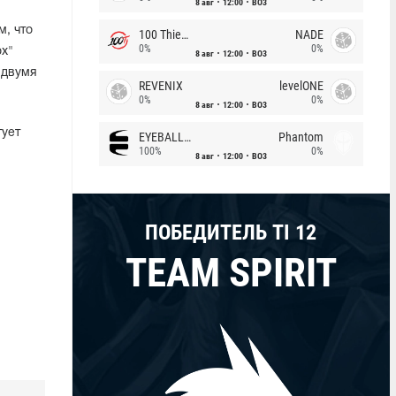
8 авг
12:00
BO3
, что
100 Thieves
NADE
0%
0%
ox"
8 авг
12:00
BO3
 двумя
REVENIX
levelONE
0%
0%
8 авг
12:00
BO3
тует
EYEBALLERS
Phantom
100%
0%
8 авг
12:00
BO3
ПОБЕДИТЕЛЬ TI 12
TEAM SPIRIT