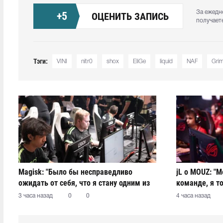
За ежедн
+
5
ОЦЕНИТЬ ЗАПИСЬ
получает
Тэги:
VINI
nitr0
shox
EliGe
liquid
NAF
Gri
Magisk: "Было бы несправедливо
jL о MOUZ: "М
ожидать от себя, что я стану одним из
команде, я то
лучших капитанов за один месяц"
стороны не м
3 часа назад
0
0
4 часа назад