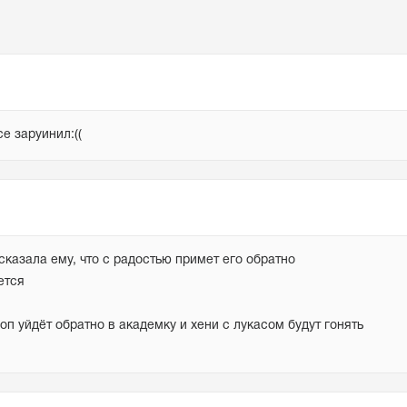
е заруинил:((
казала ему, что с радостью примет его обратно

тся

п уйдёт обратно в академку и хени с лукасом будут гонять 