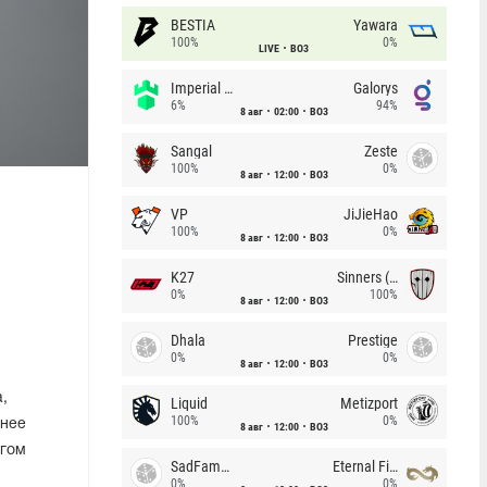
BESTIA
Yawara
100%
0%
LIVE
BO3
Imperial (Brazil)
Galorys
6%
94%
8 авг
02:00
BO3
Sangal
Zeste
100%
0%
8 авг
12:00
BO3
VP
JiJieHao
100%
0%
8 авг
12:00
BO3
K27
Sinners (CZ)
0%
100%
8 авг
12:00
BO3
Dhala
Prestige
0%
0%
8 авг
12:00
BO3
,
Liquid
Metizport
100%
0%
анее
8 авг
12:00
BO3
угом
SadFamous
Eternal Fire
0%
0%