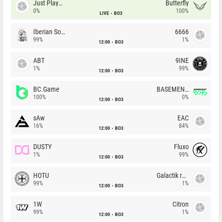
Just Players
Butterfly
0%
100%
LIVE
BO3
Iberian Soul
6666
99%
1%
12:00
BO3
ABT
9INE
1%
99%
12:00
BO3
BC.Game
BASEMENT BOYS
100%
0%
12:00
BO3
sAw
EAC
16%
84%
12:00
BO3
DUSTY
Fluxo
1%
99%
12:00
BO3
HOTU
Galactik rebels
99%
1%
12:00
BO3
1W
Citron
99%
1%
12:00
BO3