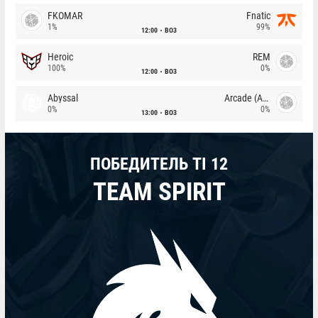
FKOMAR
Fnatic
1%
99%
12:00
BO3
Heroic
REM
100%
0%
12:00
BO3
Abyssal
Arcade (AU)
0%
0%
13:00
BO3
ПОБЕДИТЕЛЬ TI 12
TEAM SPIRIT