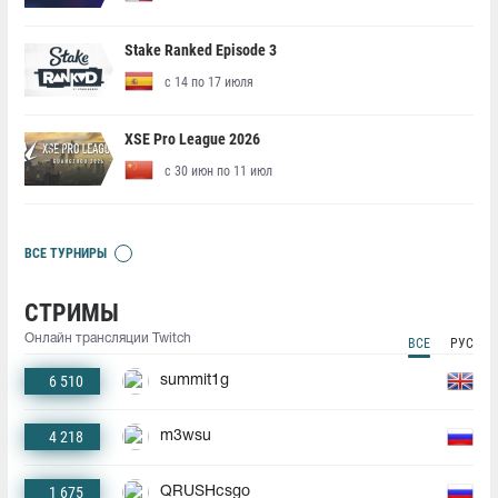
Stake Ranked Episode 3
с 14 по 17 июля
XSE Pro League 2026
с 30 июн по 11 июл
ВСЕ ТУРНИРЫ
СТРИМЫ
Онлайн трансляции Twitch
ВСЕ
РУС
6 510
summit1g
4 218
m3wsu
1 675
QRUSHcsgo