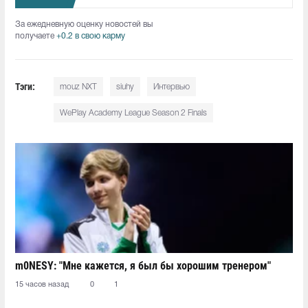
За ежедневную оценку новостей вы
получаете
+0.2 в свою карму
Тэги:
mouz NXT
siuhy
Интервью
WePlay Academy League Season 2 Finals
m0NESY: "Мне кажется, я был бы хорошим тренером"
15 часов назад
0
1