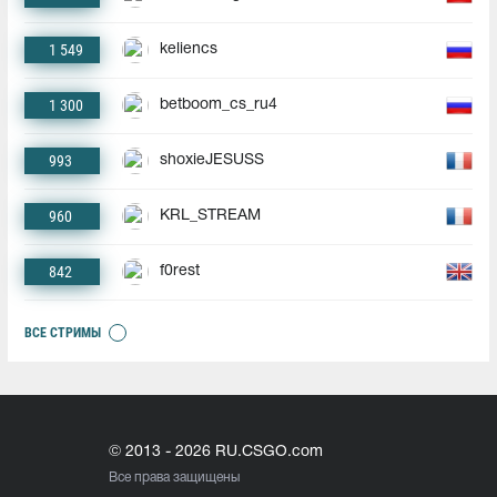
1 549
keliencs
1 300
betboom_cs_ru4
993
shoxieJESUSS
960
KRL_STREAM
842
f0rest
ВСЕ СТРИМЫ
© 2013 - 2026 RU.CSGO.com
Все права защищены