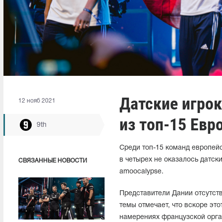
Датские игрок
12 нояб 2021
из топ-15 Евр
9th
Среди топ-15 команд европей
в четырех не оказалось датск
СВЯЗАННЫЕ НОВОСТИ
amoocalypse.
Представители Дании отсутствую
темы отмечает, что вскоре эт
намерениях французской орга