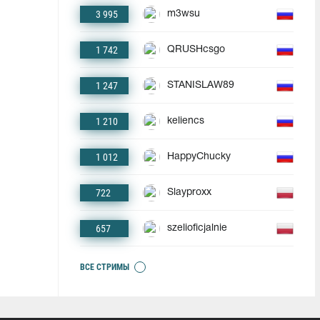
3 995
m3wsu
1 742
QRUSHcsgo
1 247
STANISLAW89
1 210
keliencs
1 012
HappyChucky
722
Slayproxx
657
szelioficjalnie
ВСЕ СТРИМЫ