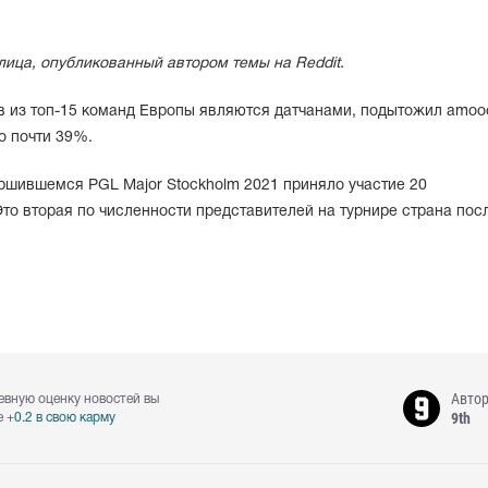
лица, опубликованный автором темы на Reddit.
в из топ-15 команд Европы являются датчанами, подытожил amooc
о почти 39%.
ршившемся PGL Major Stockholm 2021 приняло участие 20
то вторая по численности представителей на турнире страна пос
Авто
евную оценку новостей вы
9th
е
+0.2 в свою карму