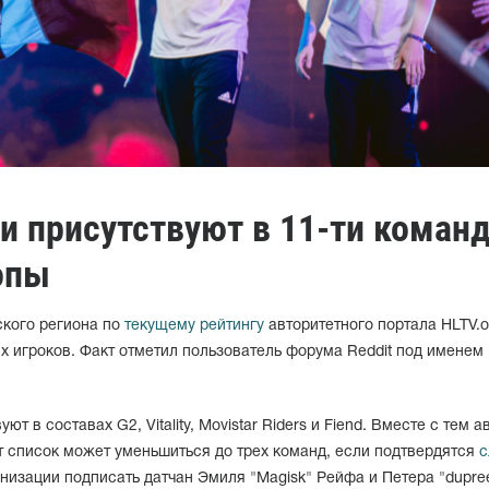
и присутствуют в 11-ти коман
опы
ского региона по
текущему рейтингу
авторитетного портала HLTV.o
их игроков. Факт отметил пользователь форума Reddit под именем
т в составах G2, Vitality, Movistar Riders и Fiend. Вместе с тем а
от список может уменьшиться до трех команд, если подтвердятся
с
низации подписать датчан Эмиля "Magisk" Рейфа и Петера "dupre