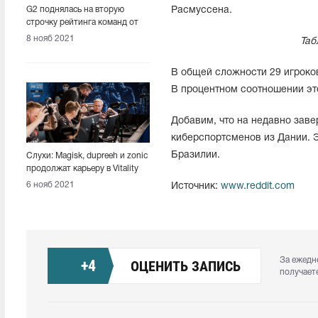
G2 поднялась на вторую
Расмуссена.
строчку рейтинга команд от
HLTV.org
8 нояб 2021
Таб
В общей сложности 29 игроко
В процентном соотношении эт
Добавим, что на недавно заве
киберспортсменов из Дании. Э
Бразилии.
Слухи: Magisk, dupreeh и zonic
продолжат карьеру в Vitality
6 нояб 2021
Источник:
www.reddit.com
За ежедн
+
4
ОЦЕНИТЬ ЗАПИСЬ
получает