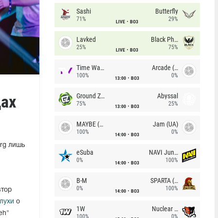
Sashi
Butterfly
71%
29%
LIVE
BO3
Lavked
Black Phoenix
25%
75%
LIVE
BO3
Time Waves
Arcade (AU)
100%
0%
13:00
BO3
дах
Ground Zero
Abyssal
75%
25%
13:00
BO3
MAYBE (UA)
Jam (UA)
100%
0%
14:00
BO3
rg лишь
eSuba
NAVI Junior
0%
100%
14:00
BO3
B-M
SPARTA (RU)
0%
100%
втор
14:00
BO3
лухи
о
1W
Nuclear TigeRES
eh"
100%
0%