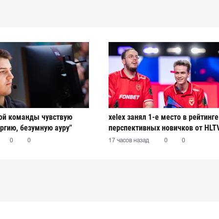
вой команды чувствую
xelex⁠ занял 1-е место в рейтинг
ргию, безумную ауру"
перспективных новичков от HLT
0
0
17 часов назад
0
0