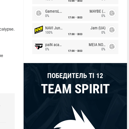
15:00
BO3
GamersLab
MAYBE (UA)
0%
0%
17:00
BO3
NAVI Junior
Jam (UA)
alypse.
100%
0%
17:00
BO3
paiN academy
MEIA NOITE
0%
0%
17:00
BO3
ле
ПОБЕДИТЕЛЬ TI 12
TEAM SPIRIT
р