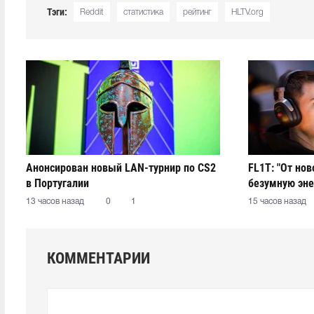
Тэги:
Reddit
статистика
рейтинг
HLTV.org
Анонсирован новый LAN-турнир по CS2
FL1T: "От но
в Португалии
безумную эне
13 часов назад
0
1
15 часов назад
КОММЕНТАРИИ