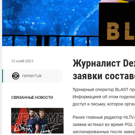
Журналист Dex
12 нояб 2021
заявки составо
raman1uk
Турнирный оператор BLAST прод
Информацией об этом поделил
СВЯЗАННЫЕ НОВОСТИ
доступ к письму, которое орг
Ранее главный редактор HLTV.
заявки истекал во время PGL 
запланированные после завер