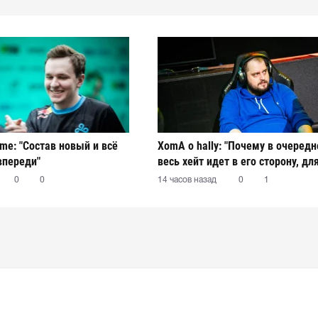
ame: "Состав новый и всё
XomA о hally: "Почему в очередн
впереди"
весь хейт идет в его сторону, дл
остается загадкой"
0
0
14 часов назад
0
1