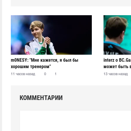
m0NESY: "Мне кажется, я был бы
interz о BC.G
хорошим тренером"
может быть 
11 часов назад
0
1
13 часов назад
КОММЕНТАРИИ