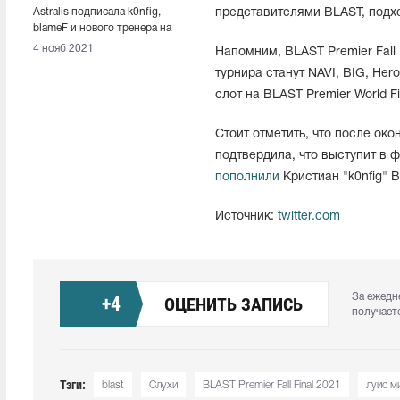
Astralis подписала k0nfig,
представителями BLAST, подход
blameF и нового тренера на
место dupreeh, Magisk и zonic
4 нояб 2021
Напомним, BLAST Premier Fall 
турнира станут NAVI, BIG, Heroi
слот на BLAST Premier World Fi
Стоит отметить, что после ок
подтвердила, что выступит в 
пополнили
Кристиан "k0nfig" 
Источник:
twitter.com
За ежедн
+
4
ОЦЕНИТЬ ЗАПИСЬ
получает
Тэги:
blast
Слухи
BLAST Premier Fall Final 2021
луис м