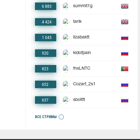
6 883
summit1g
4 424
tarik
1 045
lizabaktt
920
kidofpain
823
fnxLNTC
652
Cozart_2s1
637
sbolttt
ВСЕ СТРИМЫ