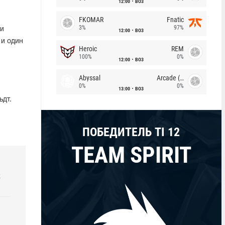
12:00
BO3
FKOMAR
Fnatic
3%
97%
ми
12:00
BO3
. и один
Heroic
REM
100%
0%
12:00
BO3
Abyssal
Arcade (AU)
0%
0%
13:00
BO3
ьдт.
ПОБЕДИТЕЛЬ TI 12
TEAM SPIRIT
k