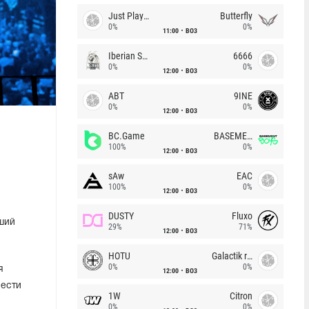
Just Players
Butterfly
0%
0%
11:00
BO3
Iberian Soul
6666
0%
0%
12:00
BO3
ABT
9INE
0%
0%
12:00
BO3
BC.Game
BASEMENT BOYS
100%
0%
12:00
BO3
sAw
EAC
100%
0%
12:00
BO3
DUSTY
Fluxo
ший
29%
71%
12:00
BO3
HOTU
Galactik rebels
0%
0%
я
12:00
BO3
вести
1W
Citron
0%
0%