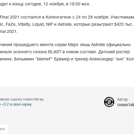
ит к концу сегодня, 12 ноября, в 18:00 мск.
Final 2021 состоится в Копенгагене с 24 по 28 ноября. Участника
c, FaZe, Vitality, Liquid, NIP и Astralis, которые разыграют $425 тыс
nal 2021.
ончания прошедшего ивента серии Major лишь Astralis официально
финале осеннего сезона BLAST в новом составе. Датский ростер
Винеке, Беньямин "blameF" Бремер и тренер Александер "ave" Хол
Автор
евную оценку новостей вы
raman1u
е
+0.2 в свою карму
ира