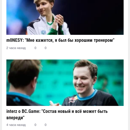
m0NESY: "Мне кажется, я был бы хорошим тренером"
2 часа назад
0
0
interz о BC.Game: "Состав новый и всё может быть
впереди"
4 часа назад
0
0