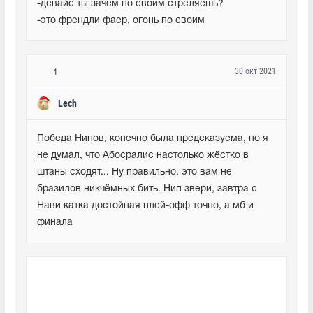
-девайс ты зачем по своим стреляешь?

-это френдли фаер, огонь по своим
30 окт 2021
1
Lech
Победа Нипов, конечно была предсказуема, но я 
не думал, что Абосралис настолько жёстко в 
штаны сходят... Ну правильно, это вам не 
бразилов никчёмных бить. Нип звери, завтра с 
Нави катка достойная плей-офф точно, а мб и 
финала