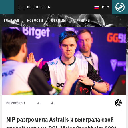
ВСЕ ПРОЕКТЫ
RU
ГЛАВНАЯ
НОВОСТИ
СТРИМЫ
ТУРНИРЫ
30 окт 2021
4
4
NIP разгромила Astralis и выиграла свой