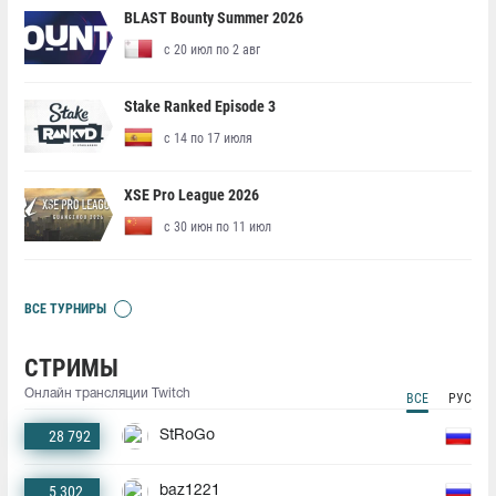
BLAST Bounty Summer 2026
с 20 июл по 2 авг
Stake Ranked Episode 3
с 14 по 17 июля
XSE Pro League 2026
с 30 июн по 11 июл
ВСЕ ТУРНИРЫ
СТРИМЫ
Онлайн трансляции Twitch
ВСЕ
РУС
28 792
StRoGo
5 302
baz1221