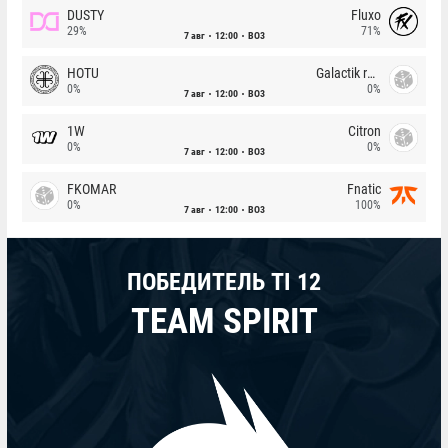
DUSTY
Fluxo
29%
71%
7 авг
12:00
BO3
HOTU
Galactik rebels
0%
0%
7 авг
12:00
BO3
1W
Citron
0%
0%
7 авг
12:00
BO3
FKOMAR
Fnatic
0%
100%
7 авг
12:00
BO3
ПОБЕДИТЕЛЬ TI 12
TEAM SPIRIT