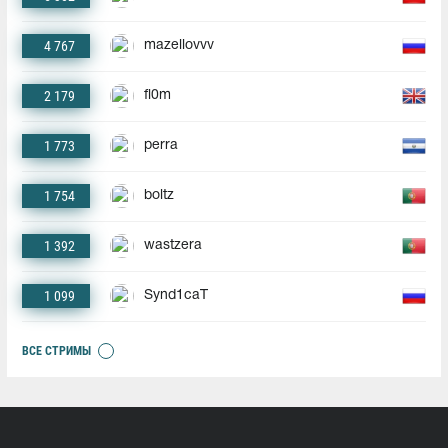
4 767
mazellovvv
2 179
fl0m
1 773
perra
1 754
boltz
1 392
wastzera
1 099
Synd1caT
ВСЕ СТРИМЫ