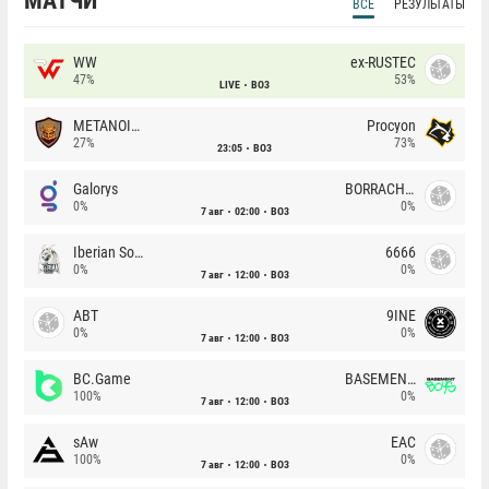
МАТЧИ
ВСЕ
РЕЗУЛЬТАТЫ
WW
ex-RUSTEC
47%
53%
LIVE
BO3
METANOIA Wolves
Procyon
27%
73%
23:05
BO3
Galorys
BORRACHEIROS
0%
0%
7 авг
02:00
BO3
Iberian Soul
6666
0%
0%
7 авг
12:00
BO3
ABT
9INE
0%
0%
7 авг
12:00
BO3
BC.Game
BASEMENT BOYS
100%
0%
7 авг
12:00
BO3
sAw
EAC
100%
0%
7 авг
12:00
BO3