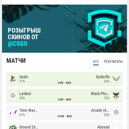
РОЗЫГРЫШ
СКИНОВ ОТ
@CSGO
МАТЧИ
ВСЕ
РЕЗУЛЬТАТЫ
Sashi
Butterfly
71%
29%
LIVE
BO3
Lavked
Black Phoenix
25%
75%
LIVE
BO3
Time Waves
Arcade (AU)
67%
33%
13:00
BO3
Ground Zero
Abyssal