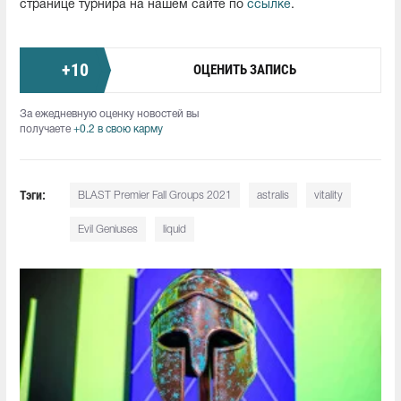
странице турнира на нашем сайте по
ссылке
.
+
10
ОЦЕНИТЬ ЗАПИСЬ
За ежедневную оценку новостей вы
получаете
+0.2 в свою карму
Тэги:
BLAST Premier Fall Groups 2021
astralis
vitality
Evil Geniuses
liquid