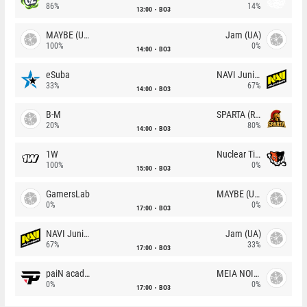
86%
14%
13:00
BO3
MAYBE (UA)
Jam (UA)
100%
0%
14:00
BO3
eSuba
NAVI Junior
33%
67%
14:00
BO3
B-M
SPARTA (RU)
20%
80%
14:00
BO3
1W
Nuclear TigeRES
100%
0%
15:00
BO3
GamersLab
MAYBE (UA)
0%
0%
17:00
BO3
NAVI Junior
Jam (UA)
67%
33%
17:00
BO3
paiN academy
MEIA NOITE
0%
0%
17:00
BO3