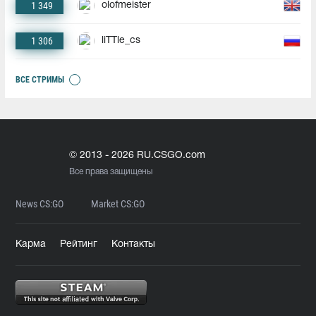
1 349
olofmeister
1 306
liTTle_cs
ВСЕ СТРИМЫ
© 2013 - 2026 RU.CSGO.com
Все права защищены
News CS:GO
Market CS:GO
Карма
Рейтинг
Контакты