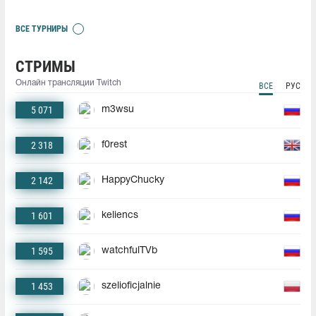
ВСЕ ТУРНИРЫ
СТРИМЫ
Онлайн трансляции Twitch
ВСЕ
РУС
5 071
m3wsu
2 318
f0rest
2 142
HappyChucky
1 601
keliencs
1 595
watchfulTVb
1 453
szelioficjalnie