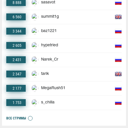
8 888
sasavot
6 560
summit1g
3 344
baz1221
2 605
hypetried
2 431
Narek_Cr
2 347
tarik
2 177
MegaRush51
1 753
s_chilla
ВСЕ СТРИМЫ