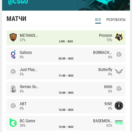
@CSGO
МАТЧИ
ВСЕ
РЕЗУЛЬТАТЫ
METANOIA Wolves
Procyon
27%
73%
LIVE
BO3
Galorys
BORRACHEIROS
0%
0%
02:00
BO3
Just Players
Butterfly
0%
0%
11:00
BO3
Iberian Soul
6666
0%
0%
12:00
BO3
ABT
9INE
0%
0%
12:00
BO3
BC.Game
BASEMENT BOYS
38%
62%
12:00
BO3