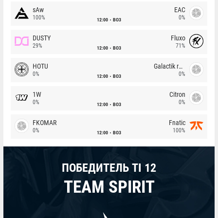
sAw
EAC
100%
0%
12:00
BO3
DUSTY
Fluxo
29%
71%
12:00
BO3
HOTU
Galactik rebels
0%
0%
12:00
BO3
1W
Citron
0%
0%
12:00
BO3
FKOMAR
Fnatic
0%
100%
12:00
BO3
ПОБЕДИТЕЛЬ TI 12
TEAM SPIRIT