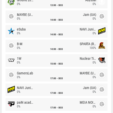
0%
0%
13:00
BO3
MAYBE (UA)
Jam (UA)
0%
0%
14:00
BO3
eSuba
NAVI Junior
0%
0%
14:00
BO3
B-M
SPARTA (RU)
0%
100%
14:00
BO3
1W
Nuclear TigeRES
0%
0%
15:00
BO3
GamersLab
MAYBE (UA)
0%
0%
17:00
BO3
NAVI Junior
Jam (UA)
0%
0%
17:00
BO3
paiN academy
MEIA NOITE
0%
0%
17:00
BO3