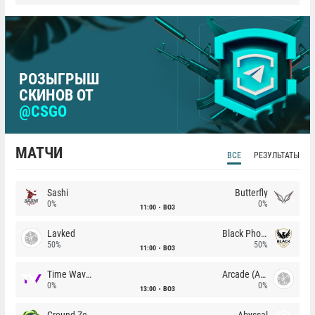
РОЗЫГРЫШ
СКИНОВ ОТ
@CSGO
МАТЧИ
ВСЕ
РЕЗУЛЬТАТЫ
Sashi
Butterfly
0%
0%
11:00
BO3
Lavked
Black Phoenix
50%
50%
11:00
BO3
Time Waves
Arcade (AU)
0%
0%
13:00
BO3
Ground Zero
Abyssal