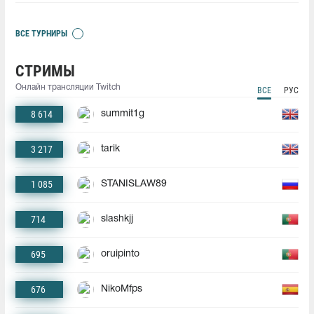
ВСЕ ТУРНИРЫ
СТРИМЫ
Онлайн трансляции Twitch
ВСЕ
РУС
8 614
summit1g
3 217
tarik
1 085
STANISLAW89
714
slashkjj
695
oruipinto
676
NikoMfps