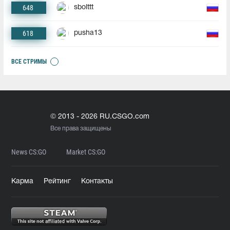
648
sbolttt
618
pusha13
ВСЕ СТРИМЫ
© 2013 - 2026 RU.CSGO.com
Все права защищены
News CS:GO
Market CS:GO
Карма
Рейтинг
Контакты